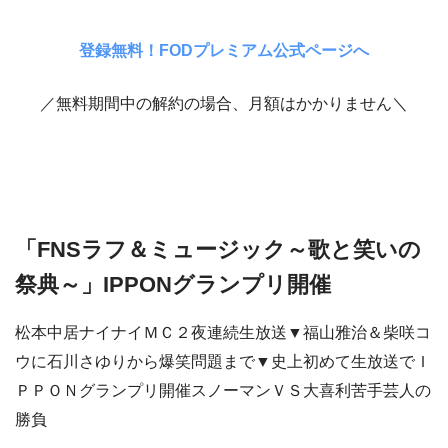
登録無料！FODプレミアム公式ページへ
／無料期間中の解約の場合、月額はかかりません＼
「FNSラフ＆ミュージック～歌と笑いの
祭典～」IPPONグランプリ開催
松本中居ナイナイＭＣ２夜連続生放送▼福山雅治＆柴咲コ
ウに石川さゆりから爆笑問題まで▼史上初めて生放送でＩ
ＰＰＯＮグランプリ開催スノーマンＶＳ大喜利苦手芸人の
勝負