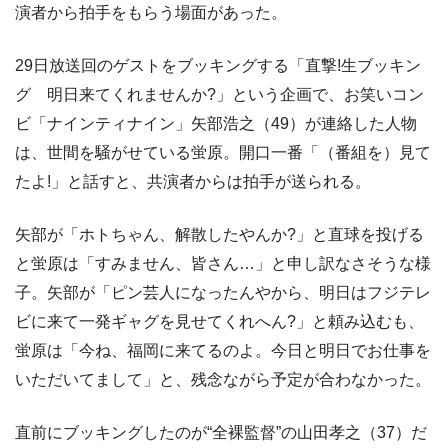
演者から拍手をもらう場面があった。
29日放送回のゲストをブッキングする「直撃!生ブッキン
グ 明日来てくれませんか?」という企画で、お笑いコン
ビ「ナインティナイン」矢部浩之（49）が連絡した人物
は、世間を騒がせている蛍原。開口一番「（番組を）見て
たよ!」と話すと、共演者からは拍手が送られる。
矢部が「ホトちゃん、解散したやんか?」と直球を投げる
と蛍原は「すみません、皆さん…」と申し訳なさそうな様
子。矢部が「ピン芸人になったんやから、明日はフジテレ
ビに来て一発ギャグを見せてくれへん?」と頼み込むも、
蛍原は「今ね、福岡に来てるのよ。今日と明日でお仕事を
いただいてまして」と、残念ながら予定が合わなかった。
直前にブッキングしたのが“全裸監督”の山田孝之（37）だ