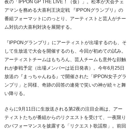
夜の「IPPON GP THE LIVE！（仮）」。松本が大会チェ
アマンを務める大喜利王決定戦 『IPPONグランプリ』の
番組フォーマットにのっとり、アーティストと芸人がチー
ム対抗の大喜利対決を展開する。
『IPPONグランプリ』にアーティストが出場するのも、そ
して生放送で大会を開催するのも、今回が初めての試み。
アーティストチームはもちろん、芸人チームも意外な顔触
れが参戦予定（出場メンバーは近日発表）。今年6月25日
放送の『まっちゃんねる』で開催された「IPPON女子グラ
ンプリ」と同様、奇跡の回答の連発で笑いの神が続々と舞
い降りる。
さらに9月11日に生放送される第2夜の注目企画は、アー
ティストたちが番組からのリクエストを受けて、一夜限り
のパフォーマンスを披露する「リクエスト歌謡祭」。前回