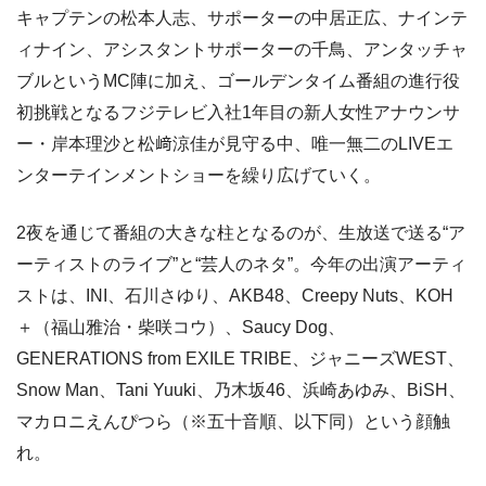
キャプテンの松本人志、サポーターの中居正広、ナインテ
ィナイン、アシスタントサポーターの千鳥、アンタッチャ
ブルというMC陣に加え、ゴールデンタイム番組の進行役
初挑戦となるフジテレビ入社1年目の新人女性アナウンサ
ー・岸本理沙と松﨑涼佳が見守る中、唯一無二のLIVEエ
ンターテインメントショーを繰り広げていく。
2夜を通じて番組の大きな柱となるのが、生放送で送る“ア
ーティストのライブ”と“芸人のネタ”。今年の出演アーティ
ストは、INI、石川さゆり、AKB48、Creepy Nuts、KOH
＋（福山雅治・柴咲コウ）、Saucy Dog、
GENERATIONS from EXILE TRIBE、ジャニーズWEST、
Snow Man、Tani Yuuki、乃木坂46、浜崎あゆみ、BiSH、
マカロニえんぴつら（※五十音順、以下同）という顔触
れ。