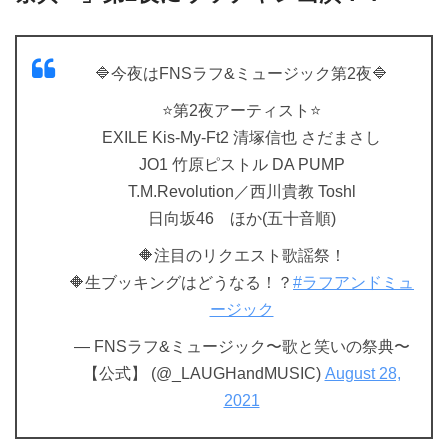
🔷今夜はFNSラフ&ミュージック第2夜🔷
⭐️第2夜アーティスト⭐️
EXILE Kis-My-Ft2 清塚信也 さだまさし
JO1 竹原ピストル DA PUMP
T.M.Revolution／西川貴教 Toshl
日向坂46 ほか(五十音順)
🔶注目のリクエスト歌謡祭！
🔶生ブッキングはどうなる！？
#ラフアンドミュ
ージック
— FNSラフ&ミュージック〜歌と笑いの祭典〜
【公式】 (@_LAUGHandMUSIC)
August 28,
2021