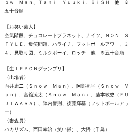
ｏｗ Ｍａｎ、Ｔａｎｉ Ｙｕｕｋｉ、ＢｉＳＨ 他 ※
五十音順
【お笑い芸人】
空気階段、チョコレートプラネット、ナイツ、ＮＯＮ Ｓ
ＴＹＬＥ、爆笑問題、ハライチ、フットボールアワー、ミ
キ、見取り図、ミルクボーイ、ロッチ 他 ※五十音順
【生ＩＰＰＯＮグランプリ】
〈出場者〉
向井康二（Ｓｎｏｗ Ｍａｎ）、阿部亮平（Ｓｎｏｗ Ｍ
ａｎ）、宮舘涼太（Ｓｎｏｗ Ｍａｎ）、藤本敏史（ＦＵ
ＪＩＷＡＲＡ）、陣内智則、後藤輝基（フットボールアワ
ー）
〈審査員〉
バカリズム、西田幸治（笑い飯）、大悟（千鳥）