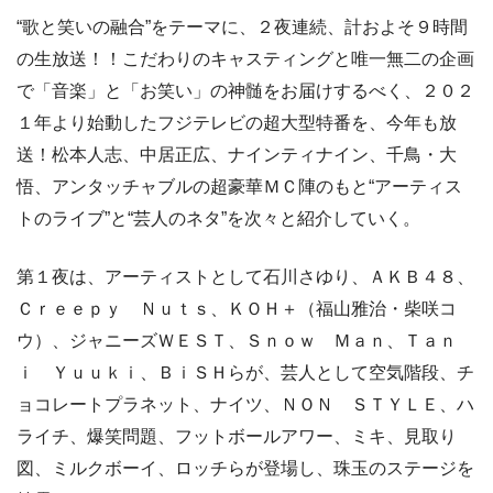
“歌と笑いの融合”をテーマに、２夜連続、計およそ９時間
の生放送！！こだわりのキャスティングと唯一無二の企画
で「音楽」と「お笑い」の神髄をお届けするべく、２０２
１年より始動したフジテレビの超大型特番を、今年も放
送！松本人志、中居正広、ナインティナイン、千鳥・大
悟、アンタッチャブルの超豪華ＭＣ陣のもと“アーティス
トのライブ”と“芸人のネタ”を次々と紹介していく。
第１夜は、アーティストとして石川さゆり、ＡＫＢ４８、
Ｃｒｅｅｐｙ Ｎｕｔｓ、ＫＯＨ＋（福山雅治・柴咲コ
ウ）、ジャニーズＷＥＳＴ、Ｓｎｏｗ Ｍａｎ、Ｔａｎ
ｉ Ｙｕｕｋｉ、ＢｉＳＨらが、芸人として空気階段、チ
ョコレートプラネット、ナイツ、ＮＯＮ ＳＴＹＬＥ、ハ
ライチ、爆笑問題、フットボールアワー、ミキ、見取り
図、ミルクボーイ、ロッチらが登場し、珠玉のステージを