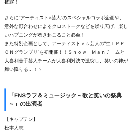
披露！
さらに“アーティスト×芸人”のスペシャルコラボ企画や、
意外な顔合わせによるクロストークなどを繰り広げ、楽し
いハプニングが巻き起こること必至！
また特別企画として、アーティストｖｓ芸人の“生ＩＰＰ
ＯＮグランプリ”を初開催！！Ｓｎｏｗ Ｍａｎチームと
大喜利苦手芸人チームが大喜利対決で激突し、笑いの神が
舞い降りる…！？
「FNSラフ＆ミュージック～歌と笑いの祭典
～」の出演者
【キャプテン】
松本人志