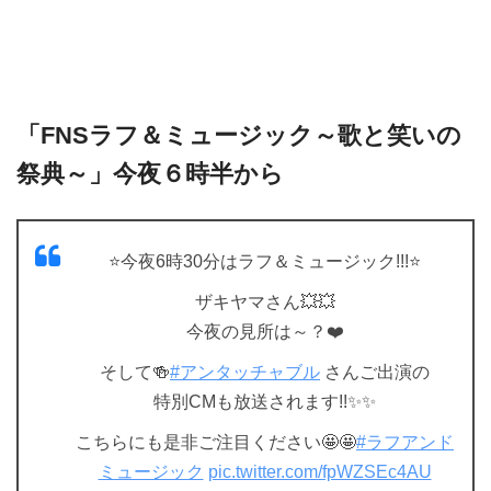
「FNSラフ＆ミュージック～歌と笑いの
祭典～」今夜６時半から
⭐️今夜6時30分はラフ＆ミュージック!!!⭐️
ザキヤマさん💥💥
今夜の見所は～？❤️
そして🍻
#アンタッチャブル
さんご出演の
特別CMも放送されます!!✨✨
こちらにも是非ご注目ください🤩🤩
#ラフアンド
ミュージック
pic.twitter.com/fpWZSEc4AU