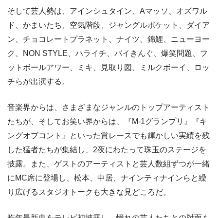
そして芸人勢は、アインシュタイン、Aマッソ、オズワル
ド、かまいたち、空気階段、ジャングルポケット、ダイア
ン、チョコレートプラネット、ナイツ、錦鯉、ニューヨー
ク、NON STYLE、ハライチ、バイきんぐ、爆笑問題、フ
ットボールアワー、ミキ、見取り図、ミルクボーイ、ロッ
チらが出演する。
音楽界からは、さまざまなジャンルのトップアーティスト
たちが、そしてお笑い界からは、『M-1グランプリ』『キ
ングオブコント』といった賞レースでも輝かしい実績を残
した猛者たちが集結し、2夜にわたって珠玉のステージを
披露。また、ゲストのアーティストと芸人数組ずつが一緒
にMC席に登場し、松本、中居、ナインティナインらと繰
り広げるスタジオトークも大きな見どころだ。
昨年最新曲をテレビ初披露し、憧れの芸人たちとの対面も