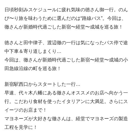
日頃秒刻みスケジュールに疲れ気味の徳さん御一行。のん
び〜り旅を味わうために選んだのは“路線バス”。今回は、
徹さんが新婚時代過ごした新宿〜経堂〜成城を巡る旅！
徳さんと田中律子、渡辺徹の一行は気になったバス停で途
中下車＆寄り道しまくり…
今回は、徹さんが新婚時代過ごした新宿〜経堂〜成城の小
田急線沿線の町を巡る旅！
新宿駅西口からスタートした一行…
早速、代々木八幡にある徹さんオススメのお店へ向かう一
行。こだわり食材を使ったイタリアンに大満足。さらにス
イーツのお店まで！
マヨネーズが大好きな徹さんは、経堂でマヨネーズの製造
工程を見学に！