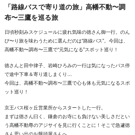
「路線バスで寄り道の旅」高幡不動〜調
布〜三鷹を巡る旅
日頃秒刻みスケジュールに疲れ気味の徳さん御一行。のん
び〜り旅を味わうために選んだのは“路線バス”。今回は、
高幡不動〜調布〜三鷹で“元気になる”スポット巡り！
徳さんと田中律子、岩崎ひろみの一行は気になったバス停
で途中下車＆寄り道しまくり…
今回は、高幡不動〜調布〜三鷹で心も体も元気になるスポ
ット巡り！
京王バス桜ヶ丘営業所からスタートした一行。
まずは徳さん曰く、鎌倉のお寺にも負けない美しさだとい
う高幡不動尊のアジサイを見に行くことに！そこで急遽徳
さん思い出のお饅頭屋さんへ。