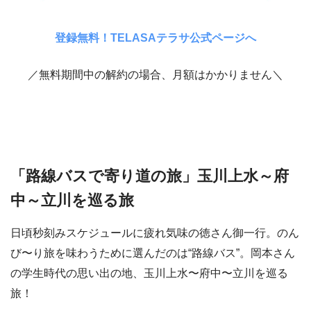
登録無料！TELASAテラサ公式ページへ
／無料期間中の解約の場合、月額はかかりません＼
「路線バスで寄り道の旅」玉川上水～府
中～立川を巡る旅
日頃秒刻みスケジュールに疲れ気味の徳さん御一行。のん
び〜り旅を味わうために選んだのは“路線バス”。岡本さん
の学生時代の思い出の地、玉川上水〜府中〜立川を巡る
旅！