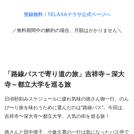
登録無料！TELASAテラサ公式ページへ
／無料期間中の解約の場合、月額はかかりません＼
「路線バスで寄り道の旅」吉祥寺～深大
寺～都立大学を巡る旅
日頃秒刻みスケジュールに疲れ気味の徳さん御一行。のん
び〜り旅を味わうために選んだのは“路線バス”。今回は、
吉祥寺〜深大寺〜都立大学、人気の街を巡る旅！
徳さんと田中律子、小倉久寛の一行は気になったバス停で