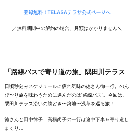
登録無料！TELASAテラサ公式ページへ
／無料期間中の解約の場合、月額はかかりません＼
「路線バスで寄り道の旅」隅田川テラス
日頃秒刻みスケジュールに疲れ気味の徳さん御一行。のん
び〜り旅を味わうために選んだのは“路線バス”。今回は、
隅田川テラス沿いの勝どき〜築地〜浅草を巡る旅！
徳さんと田中律子、高橋尚子の一行は途中下車＆寄り道し
まくり…