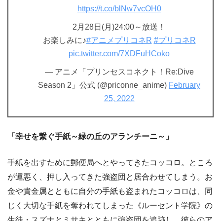
https://t.co/blNw7vcOH0
2月28日(月)24:00～放送！
お楽しみに♪
#アニメプリコネR
#プリコネR
pic.twitter.com/7XDFuHCoko
— アニメ「プリンセスコネクト！Re:Dive
Season 2」公式 (@priconne_anime)
February
25, 2022
「幸せを繋ぐ手紙～緑の丘のアランチーニ～」
手紙を出すために郵便局へとやってきたコッコロ。ところ
が運悪く、押し入ってきた強盗団と居合わせてしまう。お
金や貴金属とともに自分の手紙も盗まれたコッコロは、同
じく大切な手紙を奪われてしまった《ルーセント学院》の
生徒・スズナとミサキとともに強盗団を追跡し、彼らのア