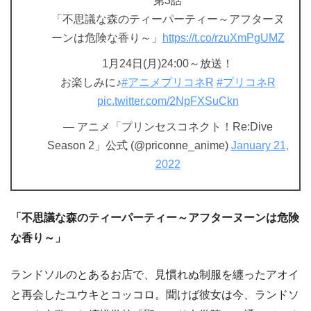
第3話
「不思議な森のティーパーティー～アフターヌ
ーンは危険な香り～」
https://t.co/rzuXmPgUMZ
1月24日(月)24:00～放送！
お楽しみに♪
#アニメプリコネR
#プリコネR
pic.twitter.com/2NpFXSuCkn
— アニメ「プリンセスコネクト！Re:Dive
Season 2」公式 (@priconne_anime)
January 21,
2022
「不思議な森のティーパーティー～アフターヌーンは危険
な香り～」
ランドソルのとあるお店で、見慣れぬ制服を纏ったアオイ
と再会したユウキとコッコロ。聞けば彼女は今、ランドソ