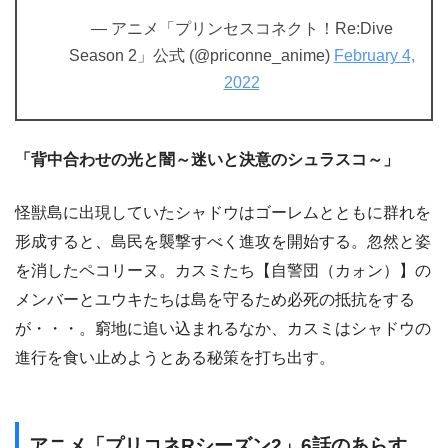
— アニメ「プリンセスコネクト！Re:Dive
Season 2」公式 (@priconne_anime)
February 4,
2022
「背中合わせの光と闇～迷いと決意のシュラスコ～」
怪獣島に出現していたシャドウはゴーレムとともに群れを
形成すると、島民を襲撃すべく進攻を開始する。忽然と姿
を消したペコリーヌ。カスミたち【自警団（カォン）】の
メンバーとユウキたちは島を守るため必死の抵抗をする
が・・・。窮地に追い込まれるなか、カスミはシャドウの
進行を食い止めようとある秘策を打ち出す。
アニメ「プリコネRシーズン2」6話のあらす