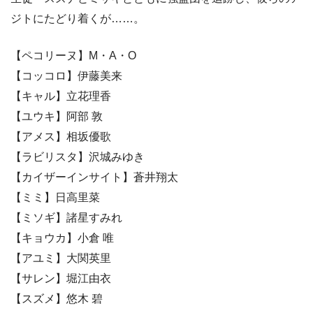
ジトにたどり着くが……。
【ペコリーヌ】M・A・O
【コッコロ】伊藤美来
【キャル】立花理香
【ユウキ】阿部 敦
【アメス】相坂優歌
【ラビリスタ】沢城みゆき
【カイザーインサイト】蒼井翔太
【ミミ】日高里菜
【ミソギ】諸星すみれ
【キョウカ】小倉 唯
【アユミ】大関英里
【サレン】堀江由衣
【スズメ】悠木 碧