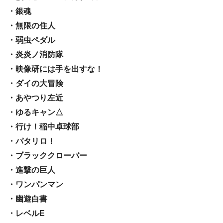
・銀魂
・無限の住人
・弱虫ペダル
・炎炎ノ消防隊
・映像研には手を出すな！
・ダイの大冒険
・あやつり左近
・ゆるキャン△
・行け！稲中卓球部
・パタリロ！
・ブラッククローバー
・進撃の巨人
・ワンパンマン
・幽遊白書
・レベルE