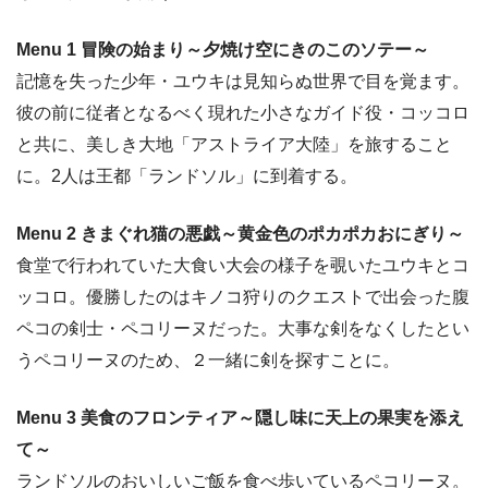
Menu 1 冒険の始まり～夕焼け空にきのこのソテー～
記憶を失った少年・ユウキは見知らぬ世界で目を覚ます。
彼の前に従者となるべく現れた小さなガイド役・コッコロ
と共に、美しき大地「アストライア大陸」を旅すること
に。2人は王都「ランドソル」に到着する。
Menu 2 きまぐれ猫の悪戯～黄金色のポカポカおにぎり～
食堂で行われていた大食い大会の様子を覗いたユウキとコ
ッコロ。優勝したのはキノコ狩りのクエストで出会った腹
ペコの剣士・ペコリーヌだった。大事な剣をなくしたとい
うペコリーヌのため、２一緒に剣を探すことに。
Menu 3 美食のフロンティア～隠し味に天上の果実を添え
て～
ランドソルのおいしいご飯を食べ歩いているペコリーヌ。