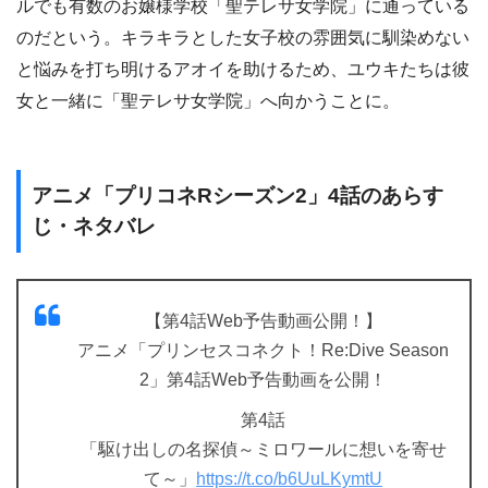
ルでも有数のお嬢様学校「聖テレサ女学院」に通っている
のだという。キラキラとした女子校の雰囲気に馴染めない
と悩みを打ち明けるアオイを助けるため、ユウキたちは彼
女と一緒に「聖テレサ女学院」へ向かうことに。
アニメ「プリコネRシーズン2」4話のあらす
じ・ネタバレ
【第4話Web予告動画公開！】
アニメ「プリンセスコネクト！Re:Dive Season
2」第4話Web予告動画を公開！
第4話
「駆け出しの名探偵～ミロワールに想いを寄せ
て～」
https://t.co/b6UuLKymtU