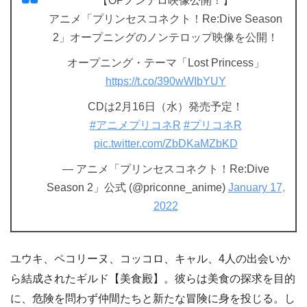
【OPノンテロ映像公開！】
アニメ「プリンセスコネクト！Re:Dive Season
2」オープニングのノンテロップ映像を公開！
オープニング・テーマ「Lost Princess」
https://t.co/390wWIbYUY
CDは2月16日（水）発売予定！
#アニメプリコネR
#プリコネR
pic.twitter.com/ZbDKaMZbKD
— アニメ「プリンセスコネクト！Re:Dive
Season 2」公式 (@priconne_anime)
January 17,
2022
ユウキ、ペコリーヌ、コッコロ、キャル、4人の出会いか
ら結成されたギルド【美食殿】。彼らは美食の探求を目的
に、危険を問わず仲間たちと新たな冒険に身を投じる。し