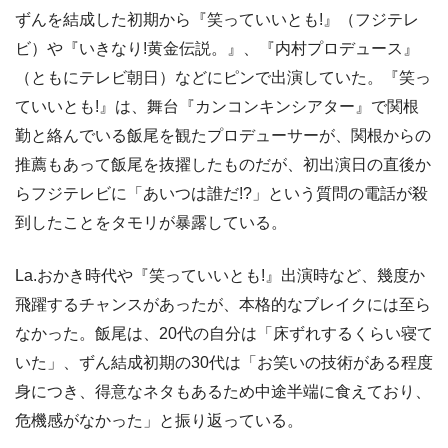
ずんを結成した初期から『笑っていいとも!』（フジテレ
ビ）や『いきなり!黄金伝説。』、『内村プロデュース』
（ともにテレビ朝日）などにピンで出演していた。『笑っ
ていいとも!』は、舞台『カンコンキンシアター』で関根
勤と絡んでいる飯尾を観たプロデューサーが、関根からの
推薦もあって飯尾を抜擢したものだが、初出演日の直後か
らフジテレビに「あいつは誰だ!?」という質問の電話が殺
到したことをタモリが暴露している。
La.おかき時代や『笑っていいとも!』出演時など、幾度か
飛躍するチャンスがあったが、本格的なブレイクには至ら
なかった。飯尾は、20代の自分は「床ずれするくらい寝て
いた」、ずん結成初期の30代は「お笑いの技術がある程度
身につき、得意なネタもあるため中途半端に食えており、
危機感がなかった」と振り返っている。