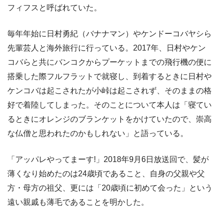
フィフスと呼ばれていた。
毎年年始に日村勇紀（バナナマン）やケンドーコバヤシら
先輩芸人と海外旅行に行っている。2017年、日村やケン
コバらと共にバンコクからプーケットまでの飛行機の便に
搭乗した際フルフラットで就寝し、到着するときに日村や
ケンコバは起こされたが小峠は起こされず、そのままの格
好で着陸してしまった。そのことについて本人は「寝てい
るときにオレンジのブランケットをかけていたので、崇高
な仏僧と思われたのかもしれない」と語っている。
「アッパレやってまーす!」2018年9月6日放送回で、髪が
薄くなり始めたのは24歳頃であること、自身の父親や父
方・母方の祖父、更には「20歳頃に初めて会った」という
遠い親戚も薄毛であることを明かした。