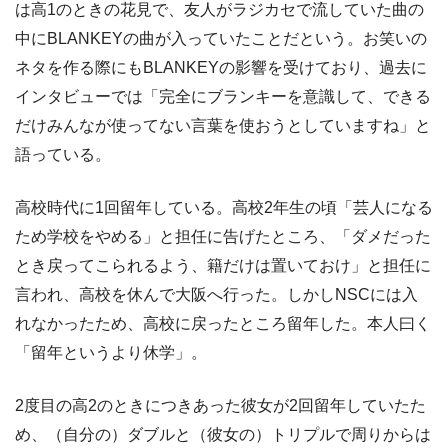
は高1のときの花見で、友人がラジカセで流していた曲の
中にBLANKEYの曲が入っていたことだという。お笑いの
ネタを作る際にもBLANKEYの影響を受けており、過去に
インタビューでは「完全にブランキーを意識して、できる
だけみんなが使ってない言葉を使おうとしていますね」と
語っている。
高校時代に1回留年している。高校2年生の頃「芸人になる
ため学校をやめる」と担任に告げたところ、「ダメだった
とき戻ってこられるよう、籍だけは置いておけ」と担任に
言われ、高校を休んで大阪へ行った。しかしNSCには入
れなかったため、高校に戻ったところ留年した。本人曰く
「留年というより休学」。
2度目の高2のときにつきあった彼女が2回留年していたた
め、（自分の）ダブルと（彼女の）トリプルで周りからは