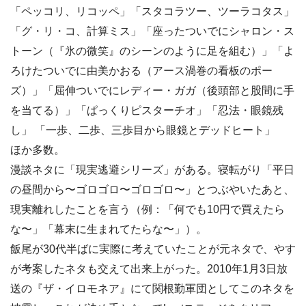
「ペッコリ、リコッペ」「スタコラツー、ツーラコタス」
「グ・リ・コ、計算ミス」「座ったついでにシャロン・ス
トーン（『氷の微笑』のシーンのように足を組む）」「よ
ろけたついでに由美かおる（アース渦巻の看板のポー
ズ）」「屈伸ついでにレディー・ガガ（後頭部と股間に手
を当てる）」「ぱっくりピスターチオ」「忍法・眼鏡残
し」 「一歩、二歩、三歩目から眼鏡とデッドヒート」
ほか多数。
漫談ネタに「現実逃避シリーズ」がある。寝転がり「平日
の昼間から〜ゴロゴロ〜ゴロゴロ〜」とつぶやいたあと、
現実離れしたことを言う（例：「何でも10円で買えたら
な〜」「幕末に生まれてたらな〜」）。
飯尾が30代半ばに実際に考えていたことが元ネタで、やす
が考案したネタも交えて出来上がった。2010年1月3日放
送の『ザ・イロモネア』にて関根勤軍団としてこのネタを