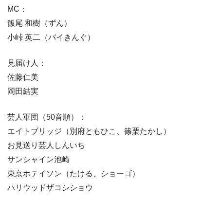
MC：
飯尾 和樹（ずん）
小峠 英二（バイきんぐ）
見届け人：
佐藤仁美
岡田結実
芸人軍団（50音順）：
エイトブリッジ（別府ともひこ、篠栗たかし）
お見送り芸人しんいち
サンシャイン池崎
東京ホテイソン（たける、ショーゴ）
ハリウッドザコシショウ