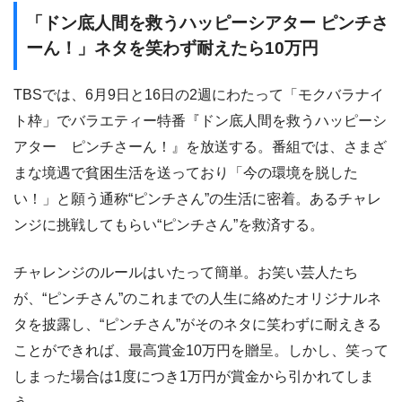
「ドン底人間を救うハッピーシアター ピンチさ
ーん！」ネタを笑わず耐えたら10万円
TBSでは、6月9日と16日の2週にわたって「モクバラナイ
ト枠」でバラエティー特番『ドン底人間を救うハッピーシ
アター ピンチさーん！』を放送する。番組では、さまざ
まな境遇で貧困生活を送っており「今の環境を脱した
い！」と願う通称“ピンチさん”の生活に密着。あるチャレ
ンジに挑戦してもらい“ピンチさん”を救済する。
チャレンジのルールはいたって簡単。お笑い芸人たち
が、“ピンチさん”のこれまでの人生に絡めたオリジナルネ
タを披露し、“ピンチさん”がそのネタに笑わずに耐えきる
ことができれば、最高賞金10万円を贈呈。しかし、笑って
しまった場合は1度につき1万円が賞金から引かれてしま