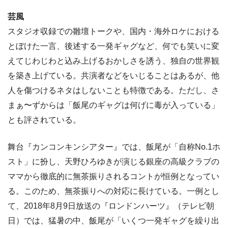
芸風
スタジオ収録での雛壇トークや、国内・海外ロケにおける
とぼけた一言、後述する一発ギャグなど、何でも笑いに変
えてじわじわと込み上げるおかしさを誘う、独自の世界観
を築き上げている。共演者などをいじることはあるが、他
人を傷つけるネタはしないことも特徴である。ただし、さ
まぁ〜ずからは「飯尾のギャグは何げに毒が入っている」
とも評されている。
舞台『カンコンキンシアター』では、飯尾が「自称No.1ホ
スト」に扮し、天野ひろゆきが演じる銀座の高級クラブの
ママから徹底的に無茶振りされるコントが恒例となってい
る。このため、無茶振りへの対応に長けている。一例とし
て、2018年8月9日放送の『ロンドンハーツ』（テレビ朝
日）では、猛暑の中、飯尾が「いくつ一発ギャグを繰り出