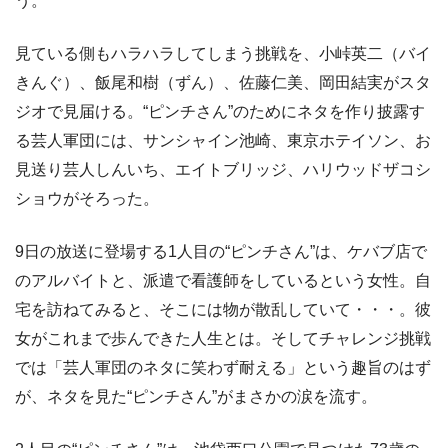
う。
見ている側もハラハラしてしまう挑戦を、小峠英二（バイ
きんぐ）、飯尾和樹（ずん）、佐藤仁美、岡田結実がスタ
ジオで見届ける。“ピンチさん”のためにネタを作り披露す
る芸人軍団には、サンシャイン池崎、東京ホテイソン、お
見送り芸人しんいち、エイトブリッジ、ハリウッドザコシ
ショウがそろった。
9日の放送に登場する1人目の“ピンチさん”は、ケバブ店で
のアルバイトと、派遣で看護師をしているという女性。自
宅を訪ねてみると、そこには物が散乱していて・・・。彼
女がこれまで歩んできた人生とは。そしてチャレンジ挑戦
では「芸人軍団のネタに笑わず耐える」という趣旨のはず
が、ネタを見た“ピンチさん”がまさかの涙を流す。