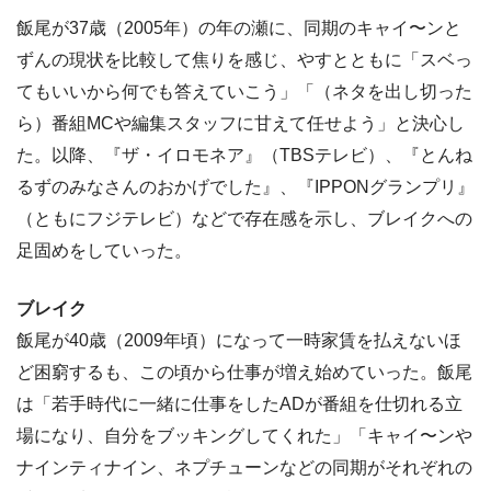
飯尾が37歳（2005年）の年の瀬に、同期のキャイ〜ンと
ずんの現状を比較して焦りを感じ、やすとともに「スベっ
てもいいから何でも答えていこう」「（ネタを出し切った
ら）番組MCや編集スタッフに甘えて任せよう」と決心し
た。以降、『ザ・イロモネア』（TBSテレビ）、『とんね
るずのみなさんのおかげでした』、『IPPONグランプリ』
（ともにフジテレビ）などで存在感を示し、ブレイクへの
足固めをしていった。
ブレイク
飯尾が40歳（2009年頃）になって一時家賃を払えないほ
ど困窮するも、この頃から仕事が増え始めていった。飯尾
は「若手時代に一緒に仕事をしたADが番組を仕切れる立
場になり、自分をブッキングしてくれた」「キャイ〜ンや
ナインティナイン、ネプチューンなどの同期がそれぞれの