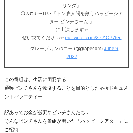
リング』
📺23:56〜TBS『ドン底人間を救うハッピーシア
ター ピンチさーん!』
に出演します✨
ぜひ観てください✨
pic.twitter.com/2eiACB7teu
— グレープカンパニー (@grapecom)
June 9,
2022
この番組は、生活に困窮する
通称ピンチさんを救済することを目的とした応援ドキュメ
ントバラエティー！
訳あってお金が必要なピンチさんたち…
そんなピンチさんを番組が開いた「ハッピーシアター」に
ご招待！