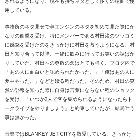
されるようになり、現在も持ちネタとして多くの場面で使
用している。
事務所のネタ見せで鼻エンジンのネタを初めて見た際にか
なりの衝撃を受け、特にメンバーである村田渚のツッコミ
に感銘を受けたのをきっかけに村田を慕うようになる。村
田と知り合って以降、一緒に飲みに行ってお笑いの話ばか
りしていた。村田への尊敬の念はとても強く、ブログ内で
「あの人に面白いと認められたかった。」「俺はあの人に
夢中やった。」などと綴る程だった。そのため、村田の突
然の訃報を知った際に自身は言葉にならない程のショック
を受け、「いつか2人で客を集められるようになったらト
ークライブをやりましょう」と約束していたが、結局叶う
事は無かった。
音楽ではBLANKEY JET CITYを敬愛している。きっかけ