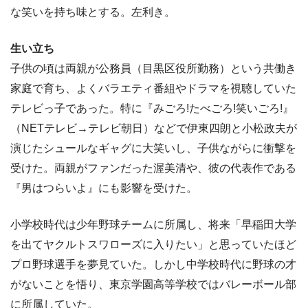
な笑いを持ち味とする。左利き。
生い立ち
子供の頃は両親が公務員（目黒区役所勤務）という共働き
家庭で育ち、よくバラエティ番組やドラマを視聴していた
テレビっ子であった。特に『みごろ!たべごろ!笑いごろ!』
（NETテレビ→テレビ朝日）などで伊東四朗と小松政夫が
演じたシュールなギャグに大笑いし、子供ながらに衝撃を
受けた。両親がファンだった渥美清や、彼の代表作である
『男はつらいよ』にも影響を受けた。
小学校時代は少年野球チームに所属し、将来「早稲田大学
を出てヤクルトスワローズに入りたい」と思っていたほど
プロ野球選手を夢見ていた。しかし中学校時代に野球の才
がないことを悟り、東京学園高等学校ではバレーボール部
に所属していた。