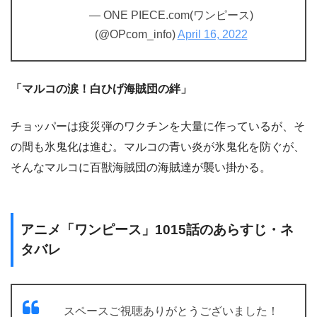
— ONE PIECE.com(ワンピース)
(@OPcom_info)
April 16, 2022
「マルコの涙！白ひげ海賊団の絆」
チョッパーは疫災弾のワクチンを大量に作っているが、そ
の間も氷鬼化は進む。マルコの青い炎が氷鬼化を防ぐが、
そんなマルコに百獣海賊団の海賊達が襲い掛かる。
アニメ「ワンピース」1015話のあらすじ・ネ
タバレ
スペースご視聴ありがとうございました！