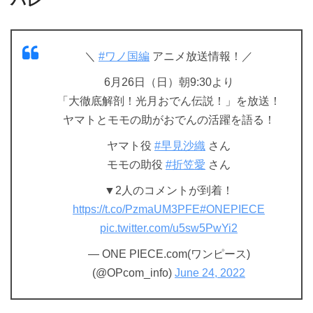
バレ
＼
#ワノ国編
アニメ放送情報！／
6月26日（日）朝9:30より
「大徹底解剖！光月おでん伝説！」を放送！
ヤマトとモモの助がおでんの活躍を語る！
ヤマト役
#早見沙織
さん
モモの助役
#折笠愛
さん
▼2人のコメントが到着！
https://t.co/PzmaUM3PFE
#ONEPIECE
pic.twitter.com/u5sw5PwYi2
— ONE PIECE.com(ワンピース)
(@OPcom_info)
June 24, 2022