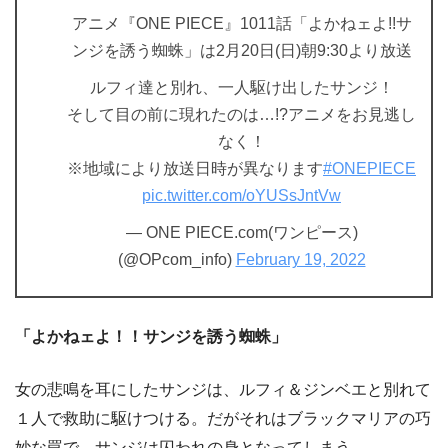
アニメ『ONE PIECE』1011話「よかねェよ!!サ
ンジを誘う蜘蛛」は2月20日(日)朝9:30より放送
ルフィ達と別れ、一人駆け出したサンジ！
そして目の前に現れたのは…!?アニメをお見逃し
なく！
※地域により放送日時が異なります
#ONEPIECE
pic.twitter.com/oYUSsJntVw
— ONE PIECE.com(ワンピース)
(@OPcom_info)
February 19, 2022
「よかねェよ！！サンジを誘う蜘蛛」
女の悲鳴を耳にしたサンジは、ルフィ＆ジンベエと別れて
１人で救助に駆けつける。だがそれはブラックマリアの巧
妙な罠で、サンジは囚われの身となってしまう。