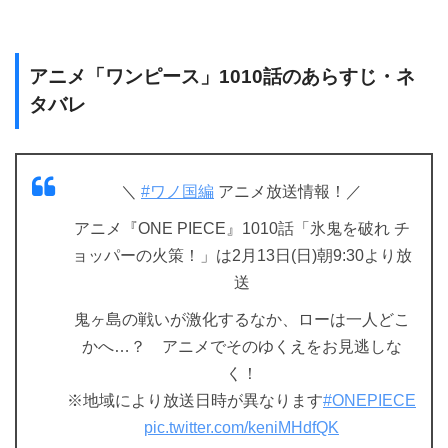
アニメ「ワンピース」1010話のあらすじ・ネ
タバレ
＼
#ワノ国編
アニメ放送情報！／
アニメ『ONE PIECE』1010話「氷鬼を破れ チ
ョッパーの火策！」は2月13日(日)朝9:30より放
送
鬼ヶ島の戦いが激化するなか、ローは一人どこ
かへ…？ アニメでそのゆくえをお見逃しな
く！
※地域により放送日時が異なります
#ONEPIECE
pic.twitter.com/keniMHdfQK