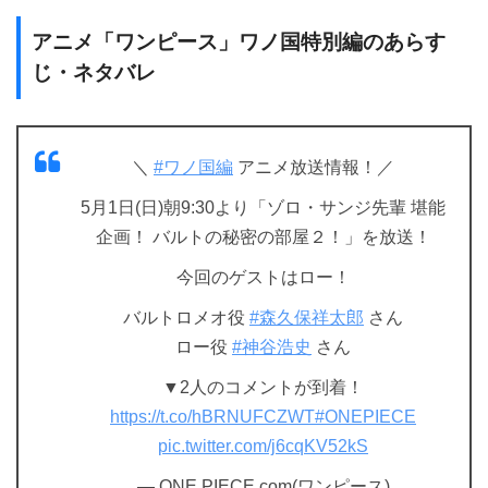
アニメ「ワンピース」ワノ国特別編のあらす
じ・ネタバレ
＼
#ワノ国編
アニメ放送情報！／
5月1日(日)朝9:30より「ゾロ・サンジ先輩 堪能
企画！ バルトの秘密の部屋２！」を放送！
今回のゲストはロー！
バルトロメオ役
#森久保祥太郎
さん
ロー役
#神谷浩史
さん
▼2人のコメントが到着！
https://t.co/hBRNUFCZWT
#ONEPIECE
pic.twitter.com/j6cqKV52kS
— ONE PIECE.com(ワンピース)