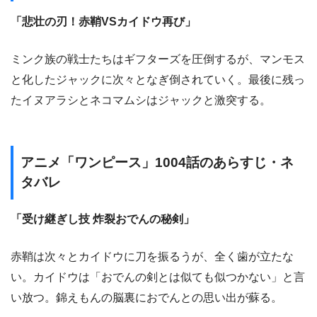
「悲壮の刃！赤鞘VSカイドウ再び」
ミンク族の戦士たちはギフターズを圧倒するが、マンモス
と化したジャックに次々となぎ倒されていく。最後に残っ
たイヌアラシとネコマムシはジャックと激突する。
アニメ「ワンピース」1004話のあらすじ・ネ
タバレ
「受け継ぎし技 炸裂おでんの秘剣」
赤鞘は次々とカイドウに刀を振るうが、全く歯が立たな
い。カイドウは「おでんの剣とは似ても似つかない」と言
い放つ。錦えもんの脳裏におでんとの思い出が蘇る。