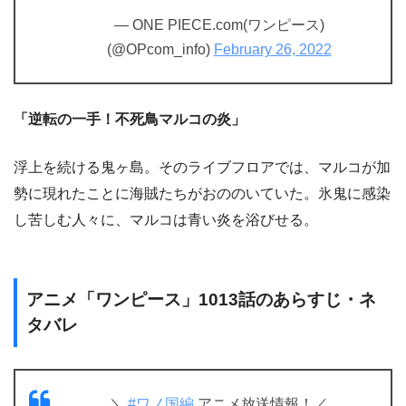
— ONE PIECE.com(ワンピース)
(@OPcom_info)
February 26, 2022
「逆転の一手！不死鳥マルコの炎」
浮上を続ける鬼ヶ島。そのライブフロアでは、マルコが加
勢に現れたことに海賊たちがおののいていた。氷鬼に感染
し苦しむ人々に、マルコは青い炎を浴びせる。
アニメ「ワンピース」1013話のあらすじ・ネ
タバレ
＼
#ワノ国編
アニメ放送情報！／