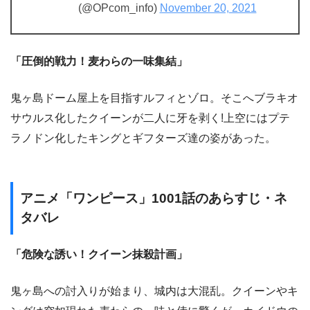
(@OPcom_info)
November 20, 2021
「圧倒的戦力！麦わらの一味集結」
鬼ヶ島ドーム屋上を目指すルフィとゾロ。そこへブラキオ
サウルス化したクイーンが二人に牙を剥く!上空にはプテ
ラノドン化したキングとギフターズ達の姿があった。
アニメ「ワンピース」1001話のあらすじ・ネ
タバレ
「危険な誘い！クイーン抹殺計画」
鬼ヶ島への討入りが始まり、城内は大混乱。クイーンやキ