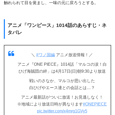
触れられて目を覚まし、一味の元に戻ろうとする。
アニメ「ワンピース」1014話のあらすじ・ネ
タバレ
＼
#ワノ国編
アニメ放送情報！／
アニメ『ONE PIECE』1014話「マルコの涙！白
ひげ海賊団の絆」は4月17日(日)朝9:30より放送
戦いのさなか、マルコが思い出した
白ひげやエース達との会話とは…？
アニメ最新話がついに放送！お見逃しなく！
※地域により放送日時が異なります
#ONEPIECE
pic.twitter.com/x4mrg1GVy5