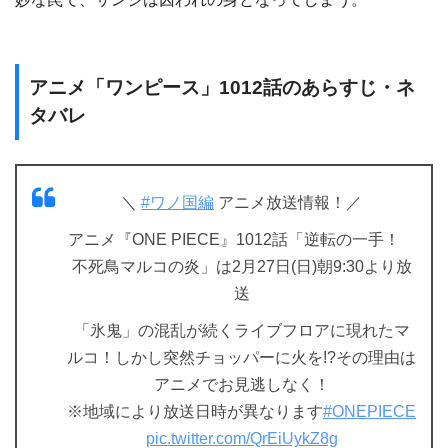
アニメ「ワンピース」1012話のあらすじ・ネ
タバレ
＼
#ワノ国編
アニメ放送情報！／
アニメ『ONE PIECE』1012話「逆転の一手！
不死鳥マルコの炎」は2月27日(日)朝9:30より放
送
「氷鬼」の混乱が続くライブフロアに現れたマ
ルコ！しかし突然チョッパーに火を!?その理由は
アニメでお見逃しなく！
※地域により放送日時が異なります
#ONEPIECE
pic.twitter.com/QrEiUykZ8g