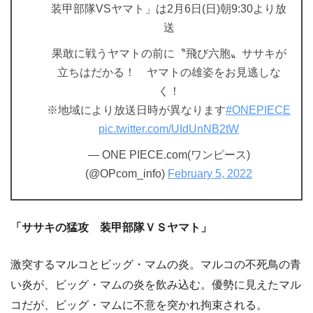
装甲部隊VSヤマト」は2月6日(日)朝9:30より放
送
果敢に戦うヤマトの前に〝飛び六胞〟ササキが
立ちはだかる！ ヤマトの雄姿をお見逃しな
く！
※地域により放送日時が異なります
#ONEPIECE
pic.twitter.com/UIdUnNB2tW
— ONE PIECE.com(ワンピース)
(@OPcom_info)
February 5, 2022
「ササキの猛攻 装甲部隊ＶＳヤマト」
激突するマルコとビッグ・マムの炎。マルコの不死鳥の青
い炎が、ビッグ・マムの炎を飲み込む。優勢に見えたマル
コだが、ビッグ・マムに不意を突かれ拘束される。