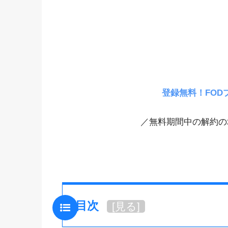
登録無料！FOD
／無料期間中の解約の
目次
[
見る
]