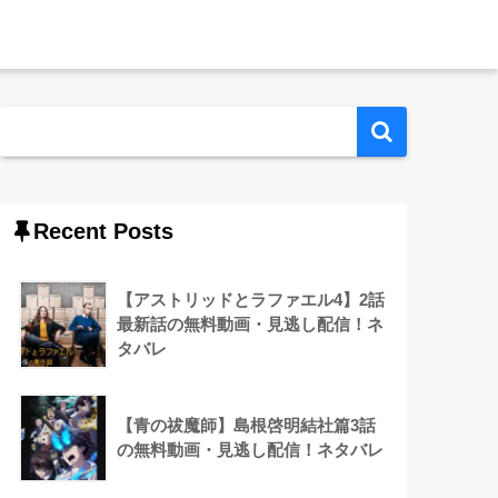
Recent Posts
【アストリッドとラファエル4】2話
最新話の無料動画・見逃し配信！ネ
タバレ
【青の祓魔師】島根啓明結社篇3話
の無料動画・見逃し配信！ネタバレ