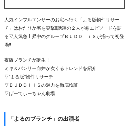
人気インフルエンサーのお宅へ行く「よる版物件リサー
チ」はおたひか宅を突撃‼話題の２人が㊙エピソードを語
る▽人気急上昇中のグループＢＵＤＤｉｉＳが揃って初登
場‼
夜版ブランチが誕生！
ミキ＆パンサー向井が次くるトレンドを紹介
▽“よる版”物件リサーチ
▽ＢＵＤＤｉｉＳの魅力を徹底検証
▽ぱーてぃーちゃん劇場
「よるのブランチ」の出演者