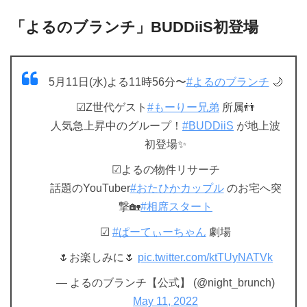
「よるのブランチ」BUDDiiS初登場
5月11日(水)よる11時56分〜
#よるのブランチ
🌙
☑︎Z世代ゲスト
#もーりー兄弟
所属👬
人気急上昇中のグループ！
#BUDDiiS
が地上波
初登場✨
☑︎よるの物件リサーチ
話題のYouTuber
#おたひかカップル
のお宅へ突
撃🏡
#相席スタート
☑︎
#ぱーてぃーちゃん
劇場
🌷お楽しみに🌷
pic.twitter.com/ktTUyNATVk
— よるのブランチ【公式】 (@night_brunch)
May 11, 2022