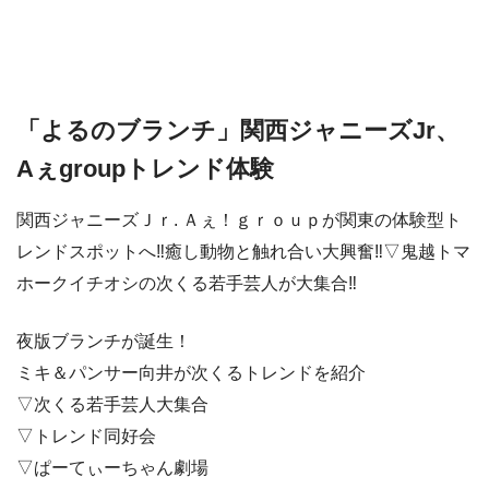
「よるのブランチ」関西ジャニーズJr、
Aぇgroupトレンド体験
関西ジャニーズＪｒ. Ａぇ！ｇｒｏｕｐが関東の体験型ト
レンドスポットへ‼癒し動物と触れ合い大興奮‼▽鬼越トマ
ホークイチオシの次くる若手芸人が大集合‼
夜版ブランチが誕生！
ミキ＆パンサー向井が次くるトレンドを紹介
▽次くる若手芸人大集合
▽トレンド同好会
▽ぱーてぃーちゃん劇場