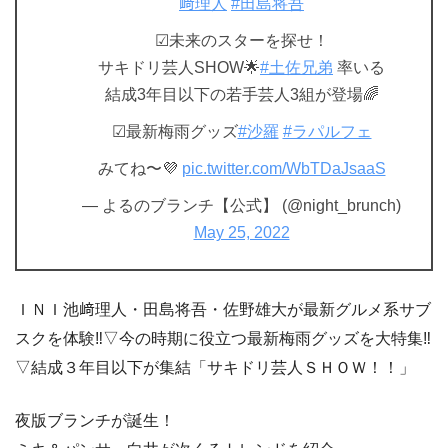
﨑理人
#田島将吾
☑︎未来のスターを探せ！
サキドリ芸人SHOW🌟
#土佐兄弟
率いる
結成3年目以下の若手芸人3組が登場🌈
☑︎最新梅雨グッズ
#沙羅
#ラパルフェ
みてね〜💜
pic.twitter.com/WbTDaJsaaS
— よるのブランチ【公式】 (@night_brunch)
May 25, 2022
ＩＮＩ池﨑理人・田島将吾・佐野雄大が最新グルメ系サブ
スクを体験‼▽今の時期に役立つ最新梅雨グッズを大特集‼
▽結成３年目以下が集結「サキドリ芸人ＳＨＯＷ！！」
夜版ブランチが誕生！