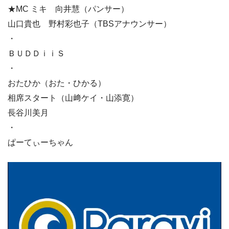
★MC ミキ 向井慧（パンサー）
山口貴也 野村彩也子（TBSアナウンサー）
・
ＢＵＤＤｉｉＳ
・
おたひか（おた・ひかる）
相席スタート（山﨑ケイ・山添寛）
長谷川美月
・
ぱーてぃーちゃん