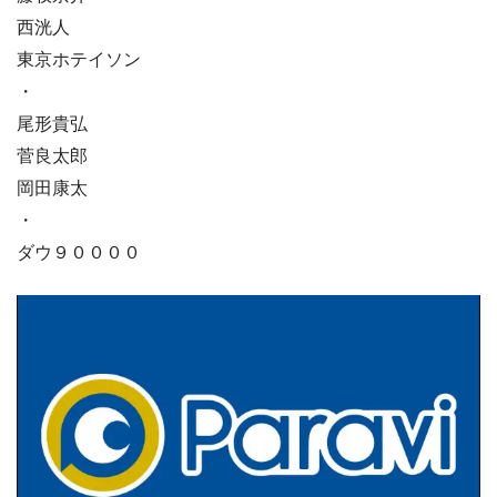
西洸人
東京ホテイソン
・
尾形貴弘
菅良太郎
岡田康太
・
ダウ９００００