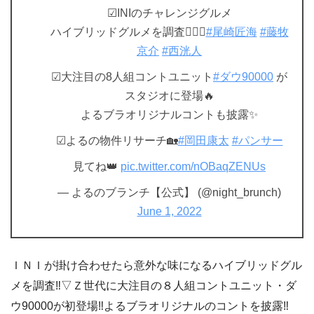
☑︎INIのチャレンジグルメ
ハイブリッドグルメを調査🕵🏻‍♂️
#尾崎匠海
#藤牧
京介
#西洸人
☑︎大注目の8人組コントユニット
#ダウ90000
が
スタジオに登場🔥
よるブラオリジナルコントも披露✨
☑︎よるの物件リサーチ🏡
#岡田康太
#パンサー
見てね👑
pic.twitter.com/nOBaqZENUs
— よるのブランチ【公式】 (@night_brunch)
June 1, 2022
ＩＮＩが掛け合わせたら意外な味になるハイブリッドグル
メを調査‼▽Ｚ世代に大注目の８人組コントユニット・ダ
ウ90000が初登場‼よるブラオリジナルのコントを披露‼