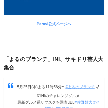
Paravi公式ページへ
「よるのブランチ」INI、サキドリ芸人大
集合
5月25日(水)よる11時56分〜
#よるのブランチ
🌙
☑︎INIのチャレンジグルメ
最新グルメ系サブスクを調査🕵🏻‍♂️
#佐野雄大
#池