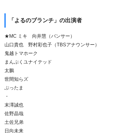
「よるのブランチ」の出演者
★MC ミキ 向井慧（パンサー）
山口貴也 野村彩也子（TBSアナウンサー）
鬼越トマホーク
まんぷくユナイテッド
太鵬
世間知らズ
ぶったま
・
末澤誠也
佐野晶哉
土佐兄弟
日向未来