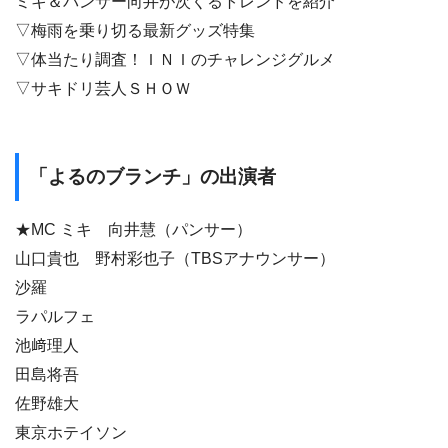
ミキ＆パンサー向井が次くるトレンドを紹介
▽梅雨を乗り切る最新グッズ特集
▽体当たり調査！ＩＮＩのチャレンジグルメ
▽サキドリ芸人ＳＨＯＷ
「よるのブランチ」の出演者
★MC ミキ 向井慧（パンサー）
山口貴也 野村彩也子（TBSアナウンサー）
沙羅
ラパルフェ
池﨑理人
田島将吾
佐野雄大
東京ホテイソン