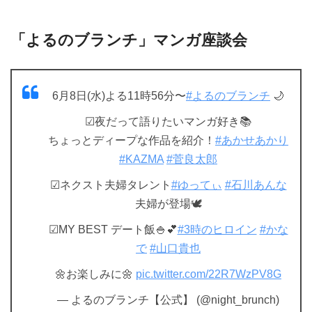
「よるのブランチ」マンガ座談会
6月8日(水)よる11時56分〜
#よるのブランチ
🌙
☑︎夜だって語りたいマンガ好き📚
ちょっとディープな作品を紹介！
#あかせあかり
#KAZMA
#菅良太郎
☑︎ネクスト夫婦タレント
#ゆってぃ
#石川あんな
夫婦が登場🕊
☑︎MY BEST デート飯🍚💕
#3時のヒロイン
#かな
で
#山口貴也
🌼お楽しみに🌼
pic.twitter.com/22R7WzPV8G
— よるのブランチ【公式】 (@night_brunch)