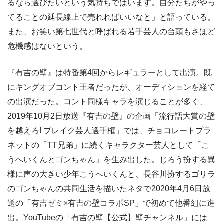
るなら選びたいという気持ちではいます。自分たちがやっ
てることの延長線上で売れればいいなと」と語っている。
また、お笑い第七世代と呼ばれる若手芸人の台頭もさほど
危機感はないという。
『有吉の壁』は特番第4回からレギュラーとして出演。既
にキングオブコント王者だったが、オーディションを経て
の出演だった。コント同様キャラを演じることが多く、
2019年10月2日放送『有吉の壁』の企画「流行語大賞の壁
を越えろ! ブレイク芸人選手権」では、チョコレートプラ
ネットの「TT兄弟」に続くキャラクター芸人として「こ
うへいくんとゴンちゃん」を生み出した。じろう扮する異
様に声の大きい少年こうへいくんと、長谷川扮するゴリラ
のゴンちゃんの共同生活を描いたネタで2020年4月6日放
送の「有吉ゼミ×有吉の壁コラボSP」で初めて他番組に進
出。YouTubeの「有吉の壁【公式】壁チャンネル」には