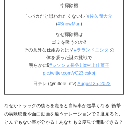
🪧掃除機
⋱バカだと思われたくない❗️⋰
#佐久間大介
(
#SnowMan
)
なぜ掃除機は
ゴミを吸うのか❓
その意外な仕組みとは💡
#ラランドニシダ
の
体を張った謎の挑戦で
明らかに⁉️
#シソンヌ長谷川
#村上佳菜子
pic.twitter.com/yC23lcskpj
— 日テレ (@nittele_ntv)
August 25, 2022
なぜかトラックの後ろを走ると自転車が超早くなる‼衝撃
の実験映像や面白動画を違うナレーションで２度見ると、
とんでもない事が分かる！あなたも２度見で開眼できる？