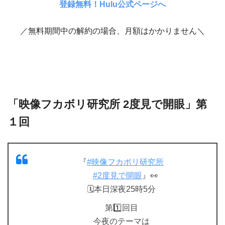
登録無料！Hulu公式ページへ
／無料期間中の解約の場合、月額はかかりません＼
「映像フカボリ研究所 2度見で開眼」第
１回
『
#映像フカボリ研究所
#2度見で開眼
』👀
🗓本日深夜25時5分
第1️⃣回目
今夜のテーマは