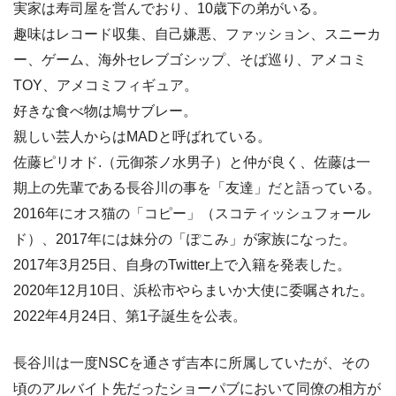
実家は寿司屋を営んでおり、10歳下の弟がいる。
趣味はレコード収集、自己嫌悪、ファッション、スニーカ
ー、ゲーム、海外セレブゴシップ、そば巡り、アメコミ
TOY、アメコミフィギュア。
好きな食べ物は鳩サブレー。
親しい芸人からはMADと呼ばれている。
佐藤ピリオド.（元御茶ノ水男子）と仲が良く、佐藤は一
期上の先輩である長谷川の事を「友達」だと語っている。
2016年にオス猫の「コピー」（スコティッシュフォール
ド）、2017年には妹分の「ぽこみ」が家族になった。
2017年3月25日、自身のTwitter上で入籍を発表した。
2020年12月10日、浜松市やらまいか大使に委嘱された。
2022年4月24日、第1子誕生を公表。
長谷川は一度NSCを通さず吉本に所属していたが、その
頃のアルバイト先だったショーパブにおいて同僚の相方が