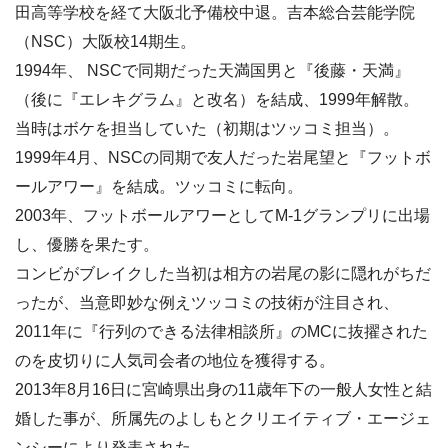
田高等学校を経て大阪北予備校中退。吉本総合芸能学院
（NSC）大阪校14期生。
1994年、 NSCで同期だった天満国男と『後藤・天満』
（後に『エレキグラム』と改名）を結成、1999年解散。
当時はボケを担当していた（初期はツッコミ担当）。
1999年4月、NSCの同期で友人だった岩尾望と『フットボ
ールアワー』を結成。ツッコミに転向。
2003年、フットボールアワーとしてM-1グランプリに出場
し、優勝を果たす。
コンビがブレイクした当初は相方の岩尾の影に隠れがちだ
ったが、当意即妙な例えツッコミの技術が注目され、
2011年に『行列のできる法律相談所』のMCに抜擢された
のを皮切りに人気司会者の地位を獲得する。
2013年8月16日に宮崎県出身の11歳年下の一般人女性と結
婚した事が、所属先のよしもとクリエイティブ・エージェ
ンシーにより発表された。