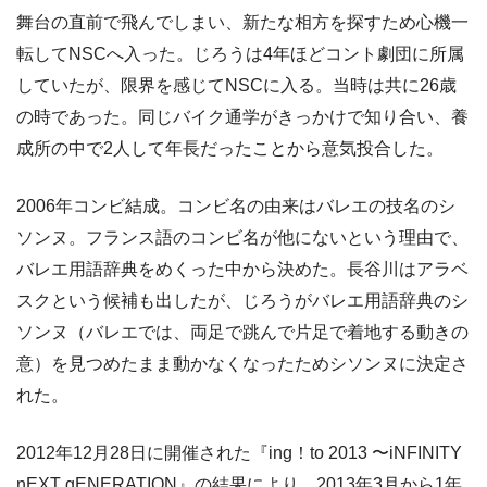
舞台の直前で飛んでしまい、新たな相方を探すため心機一
転してNSCへ入った。じろうは4年ほどコント劇団に所属
していたが、限界を感じてNSCに入る。当時は共に26歳
の時であった。同じバイク通学がきっかけで知り合い、養
成所の中で2人して年長だったことから意気投合した。
2006年コンビ結成。コンビ名の由来はバレエの技名のシ
ソンヌ。フランス語のコンビ名が他にないという理由で、
バレエ用語辞典をめくった中から決めた。長谷川はアラベ
スクという候補も出したが、じろうがバレエ用語辞典のシ
ソンヌ（バレエでは、両足で跳んで片足で着地する動きの
意）を見つめたまま動かなくなったためシソンヌに決定さ
れた。
2012年12月28日に開催された『ing！to 2013 〜iNFINITY
nEXT gENERATION』の結果により、2013年3月から1年