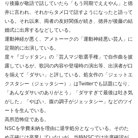
り後藤が敬語で話していたら「もう同期でええやん」と徳
井に言われ、それからタメ口で話すようになったと語って
いる。それ以来、両者の友好関係が続き、徳井が後藤の結
婚式に出席するなどしている。
運動神経が悪く、アメトーークの「運動神経悪い芸人」に
定期的に出演している。
度々『ゴッドタン』の「芸人マジ歌選手権」で自作曲を披
露しているが、歌詞の内容や登場時の演出等、出演者が口
を揃えて「ダサい」と評している。処女作の「ジェットエ
クスタシー（ジェッタシー）」はTwitterでも話題になり、
「あんなダサいのありがとう」「ダサすぎて最後は吐き気
がした」「やばい、腹の調子がジェッタシー」などのツイ
ートを生んでいる。
高所恐怖症である。
NSCを学費未納を理由に退学処分となっている。そのた
め正確には卒業していないが、当時NSCでは出席確認が