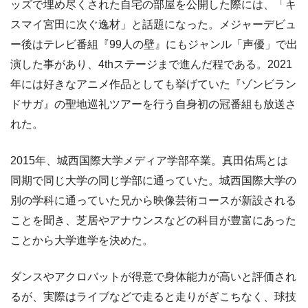
ッズで埋め尽くされた自宅の部屋を公開した際には、「キ
スマイ宮田に次ぐ逸材」と話題になった。メジャーデビュ
ー後はテレビ番組『99人の壁』にもジャンル「声優」で出
演した事があり、4thステージまで進んだ程である。2021
年には好きなアニメ作品としても挙げていた『ゾンビラン
ドサガ』の聖地巡礼ツアーを行う自身初の冠番組も放送さ
れた。
2015年、城西国際大学メディア学部卒業。真田佑馬とは
同期で同じ大学の同じ学部に通っていた。城西国際大学の
別の学科に通っていた兄から映像芸術コースが新設される
ことを聞き、芝居やアナウンスなどの科目が豊富にあった
ことから大学進学を決めた。
ダンスやアクロバットが得意で身体能力が高いと評価され
るが、実際はライブなどで走ると走りがぎこちなく、球技