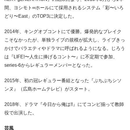
間、ヨシモト∞ホールにて採用されるシステム「彩〜いろ
どり〜East」のTOP3に決定した。
2014年、キングオブコントにて優勝。爆発的なブレイク
こそなかったが、単独ライブの規模が拡大し、ライブきっ
かけでバラエティやドラマに呼ばれるようになる。じろう
は『LIFE!〜人生に捧げるコント〜』に不定期で参加、
series-6からレギュラーメンバーとなった。
2015年、初の冠レギュラー番組となった『ぶちぶちシソ
ンヌ』（広島ホームテレビ）がスタート。
2018年、ドラマ『今日から俺は!!』にてコンビ揃って教師
役で出演した。
芸風