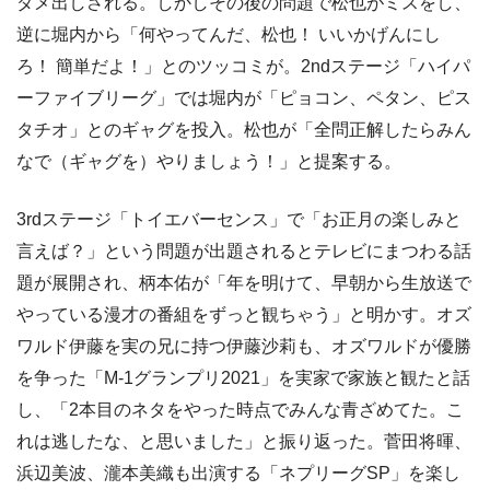
ダメ出しされる。しかしその後の問題で松也がミスをし、
逆に堀内から「何やってんだ、松也！ いいかげんにし
ろ！ 簡単だよ！」とのツッコミが。2ndステージ「ハイパ
ーファイブリーグ」では堀内が「ピョコン、ペタン、ピス
タチオ」とのギャグを投入。松也が「全問正解したらみん
なで（ギャグを）やりましょう！」と提案する。
3rdステージ「トイエバーセンス」で「お正月の楽しみと
言えば？」という問題が出題されるとテレビにまつわる話
題が展開され、柄本佑が「年を明けて、早朝から生放送で
やっている漫才の番組をずっと観ちゃう」と明かす。オズ
ワルド伊藤を実の兄に持つ伊藤沙莉も、オズワルドが優勝
を争った「M-1グランプリ2021」を実家で家族と観たと話
し、「2本目のネタをやった時点でみんな青ざめてた。こ
れは逃したな、と思いました」と振り返った。菅田将暉、
浜辺美波、瀧本美織も出演する「ネプリーグSP」を楽し