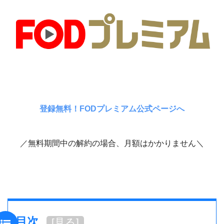
登録無料！FODプレミアム公式ページへ
／無料期間中の解約の場合、月額はかかりません＼
目次
[
見る
]