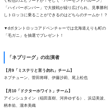
く松也のエピソードが！そして「パーセントバルーン」
「ハイパーボンバー」で大接戦が繰り広げられ、見事勝利
しトロッコに乗ることができるのはどちらのチームか！？
▼dボタントロッコアドベンチャーでは北海道えりも町の
「毛ガニ」を抽選でプレゼント！
「ネプリーグ」の出演者
【月9「ミステリと言う勿れ」チーム】
ネプチューン、菅田将暉、伊藤沙莉、尾上松也
【月10「ドクターホワイト」チーム】
アインシュタイン（稲田直樹、河井ゆずる）、浜辺美波、
柄本佑、瀧本美織