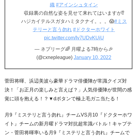
織
#アインシュタイン
収録裏の自然な姿を見せて来れてはいますが⁉️
ハジカイテルスガタハミタクナイ。。。😱
#ミス
テリーと言う勿れ
#ドクターホワイト
pic.twitter.com/Iv7UDvKUiU
— ネプリーグ🌈 月曜よる7時から🎉
(@cxnepleague)
January 10, 2022
菅田将暉、浜辺美波ら豪華ドラマ俳優陣が常識クイズ対
決！「お正月の楽しみと言えば？」人気俳優陣が世間の感
覚に頭を抱える！？▼dボタンで極上毛ガニ当たる！
月9『ミステリと言う勿れ』チームVS月10『ドクターホワ
イト』チームの新月曜ドラマ対抗超常識バトル！キャプテ
ン・菅田将暉率いる月9『ミステリと言う勿れ』チームで