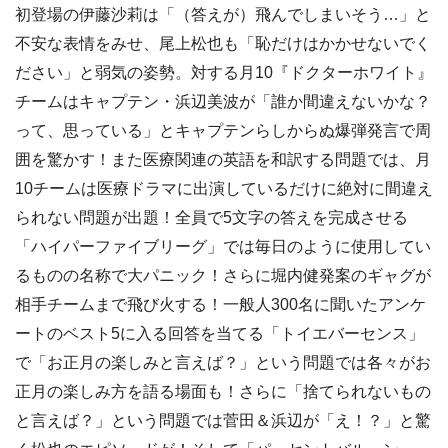
初登場の伊藤沙莉は「（答えが）飛んでしまいそう…」と
不安な表情をみせ、尾上松也も「恥だけはかかせないでく
ださい」と弱気の姿勢。対する月10『ドクターホワイト』
チームはキャプテン・浜辺美波が「誰か間違えないかな？
って、思っている」とキャプテンらしからぬ爆弾発言で周
囲を驚かす！また医療関連の英語を和訳する問題では、月
10チームは医療ドラマに出演しているだけに絶対に間違え
られない問題が出題！全員で5文字の答えを完成させる
「ハイパーファイブリーグ」では毎日のように使用してい
るものの名称で大パニック！さらに堀内健発案のギャグが
相手チームまで飛び火する！一般人300名に聞いたアンケ
ートのベスト5に入る回答を当てる「トイエバーセンス」
で「お正月の楽しみと言えば？」という問題では各々がお
正月の楽しみ方を語る場面も！さらに「捨てられないもの
と言えば？」という問題では菅田＆浜辺が「え！？」と驚