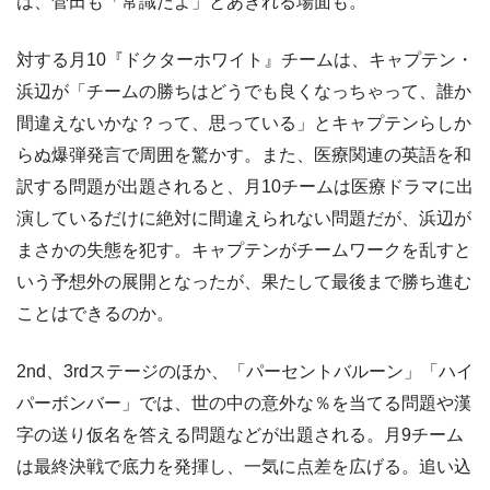
は、菅田も「常識だよ」とあきれる場面も。
対する月10『ドクターホワイト』チームは、キャプテン・
浜辺が「チームの勝ちはどうでも良くなっちゃって、誰か
間違えないかな？って、思っている」とキャプテンらしか
らぬ爆弾発言で周囲を驚かす。また、医療関連の英語を和
訳する問題が出題されると、月10チームは医療ドラマに出
演しているだけに絶対に間違えられない問題だが、浜辺が
まさかの失態を犯す。キャプテンがチームワークを乱すと
いう予想外の展開となったが、果たして最後まで勝ち進む
ことはできるのか。
2nd、3rdステージのほか、「パーセントバルーン」「ハイ
パーボンバー」では、世の中の意外な％を当てる問題や漢
字の送り仮名を答える問題などが出題される。月9チーム
は最終決戦で底力を発揮し、一気に点差を広げる。追い込