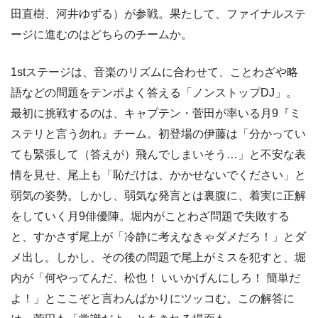
田直樹、河井ゆずる）が参戦。果たして、ファイナルステ
ージに進むのはどちらのチームか。
1stステージは、音楽のリズムに合わせて、ことわざや略
語などの問題をテンポよく答える「ノンストップDJ」。
最初に挑戦するのは、キャプテン・菅田が率いる月9『ミ
ステリと言う勿れ』チーム。初登場の伊藤は「分かってい
ても緊張して（答えが）飛んでしまいそう…」と不安な表
情を見せ、尾上も「恥だけは、かかせないでください」と
弱気の姿勢。しかし、弱気な発言とは裏腹に、着実に正解
をしていく月9俳優陣。堀内がことわざ問題で失敗する
と、すかさず尾上が「冷静に考えなきゃダメだろ！」とダ
メ出し。しかし、その後の問題で尾上がミスを犯すと、堀
内が「何やってんだ、松也！ いいかげんにしろ！ 簡単だ
よ！」とここぞと言わんばかりにツッコむ。この解答に