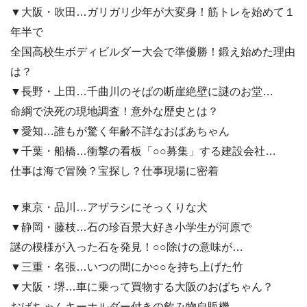
▼大阪・吹田…ガリガリ少年が大変身！筋トレを始めて１
年半で
全国高校生ボディビルダー大会で準優勝！鍛え始めた理由
は？
▼長野・上田…千曲川のそばの断崖絶壁に謎のお堂…
命綱で決死の現地調査！意外な歴史とは？
▼愛知…誰もが驚く年齢不詳なおばあちゃん
▼千葉・船橋…衝撃の看板「○○募集」する建設会社…
仕事は海で冒険？宝探し？仕事現場に密着
▼東京・品川…アザラシにそっくりな犬
▼静岡・藤枝…石の珍百景大好き小学生が河原で
謎の模様が入った石を発見！○○除けの意味が…
▼三重・名張…いつの間にか○○を持ち上げた竹
▼大阪・堺…車に乗って買物する大阪のおばちゃん？
おばちゃんキーホルダー付きの飲み物自販機