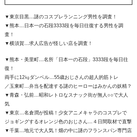
▼東京目黒…謎のコスプレランニング男性を調査！
▼熊本…日本一の石段3333段を毎日往復する男性を調
査！
▼横須賀…求人広告が怪しい店を調査！
▼熊本・美里町…名所「日本一の石段」3333段を毎日往
復！
両手に12㎏ダンベル…55歳おじさんの超人的筋トレ
／玉東町…弁当を配達する謎のヒーローはみかんの妖精？
▼青森・弘前…昭和レトロなスナック街が無人○○で大人
気
▼東京…名倉潤が投稿！少女アニメキャラのコスプレで
ジョギングするオレンジ色のおじさん…４日間取材で直撃
▼千葉…地元で大人気！畑の中に謎のフランスパン専門店