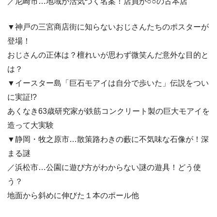
／尼崎市…地域が活気づく名案！店員が○○の古本店
▼神戸の三宮商店街に知らないおじさんたちのポスターが
登場！
おじさんの正体は？檀れいが思わず微笑んだ意外な目的と
は？
▼イースター島「巨石モアイは自分で歩いた」伝説をつい
に実証!?
あくなき63歳研究家が鉄筋コンクリート製の巨大モアイを
造って大実験
▼静岡・牧之原市…散策路わきの藪に不気味な石像が！深
まる謎
／浜松市…公園に遊び方がわからない謎の遊具！どう使
う？
地面から斜めに伸びた１本のポール他