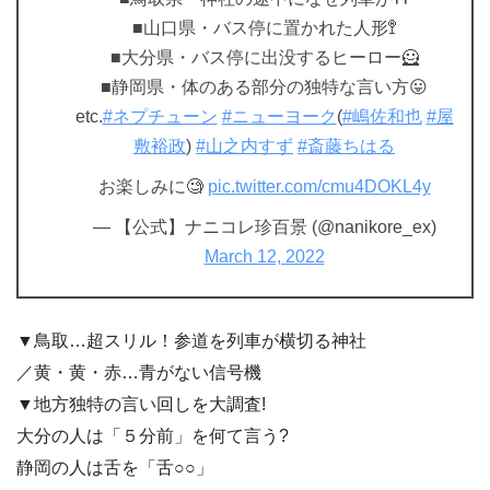
■山口県・バス停に置かれた人形🚏
■大分県・バス停に出没するヒーロー🦸
■静岡県・体のある部分の独特な言い方😛
etc.
#ネプチューン
#ニューヨーク
(
#嶋佐和也
#屋
敷裕政
)
#山之内すず
#斎藤ちはる
お楽しみに🧐
pic.twitter.com/cmu4DOKL4y
— 【公式】ナニコレ珍百景 (@nanikore_ex)
March 12, 2022
▼鳥取…超スリル！参道を列車が横切る神社
／黄・黄・赤…青がない信号機
▼地方独特の言い回しを大調査!
大分の人は「５分前」を何て言う?
静岡の人は舌を「舌○○」