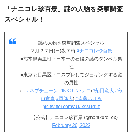
「ナニコレ珍百景」謎の人物を突撃調査
スぺシャル！
謎の人物を突撃調査スペシャル
２月２７日(日)夜７時
#ナニコレ珍百景
■熊本県美里町・日本一の石段の謎のダンベル男
性
■東京都目黒区・コスプレしてジョギングする謎
の男性
etc.
#ネプチューン
#IKKO
#ハナコ
(
#菊田竜大
#秋
山寛貴
#岡部大
)
#斎藤ちはる
pic.twitter.com/aUJxssHq5z
— 【公式】ナニコレ珍百景 (@nanikore_ex)
February 26, 2022