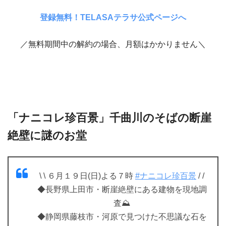
登録無料！TELASAテラサ公式ページへ
／無料期間中の解約の場合、月額はかかりません＼
「ナニコレ珍百景」千曲川のそばの断崖
絶壁に謎のお堂
\ \ ６月１９日(日)よる７時
#ナニコレ珍百景
/ /
◆長野県上田市・断崖絶壁にある建物を現地調
査⛰️
◆静岡県藤枝市・河原で見つけた不思議な石を