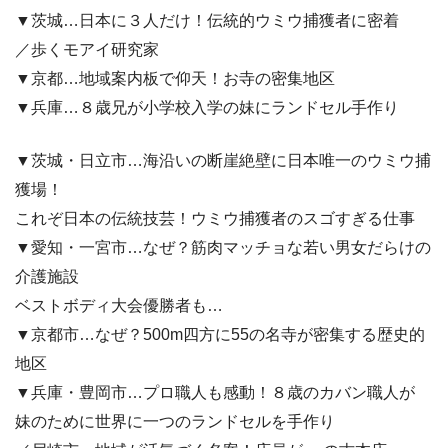
▼茨城…日本に３人だけ！伝統的ウミウ捕獲者に密着
／歩くモアイ研究家
▼京都…地域案内板で仰天！お寺の密集地区
▼兵庫…８歳兄が小学校入学の妹にランドセル手作り
▼茨城・日立市…海沿いの断崖絶壁に日本唯一のウミウ捕
獲場！
これぞ日本の伝統技芸！ウミウ捕獲者のスゴすぎる仕事
▼愛知・一宮市…なぜ？筋肉マッチョな若い男女だらけの
介護施設
ベストボディ大会優勝者も…
▼京都市…なぜ？500m四方に55の名寺が密集する歴史的
地区
▼兵庫・豊岡市…プロ職人も感動！８歳のカバン職人が
妹のために世界に一つのランドセルを手作り