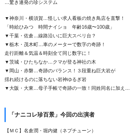
…驚き連発の珍システム
▼神奈川・横須賀…怪しい求人看板の焼き鳥店を直撃！
「時給ひみつ 時間ナイショ 年齢16歳〜100歳」
▼千葉・佐倉…線路沿いに巨大スベリ台？
▼栃木・茂木町…車のメーターで数字の奇跡！
走行距離＆気温＆時刻全て同じ数字に！
▼茨城・ひたちなか…クマが登る神社の木
▼岡山・赤磐…奇跡のバランス！３段重ね巨大岩が
揺れ続けるのに落ちない岩神ゆるぎ岩
▼大阪・大東…母子手帳で奇跡の一致！同姓同名に加え…
「ナニコレ珍百景」今回の出演者
【ＭＣ】名倉潤・堀内健（ネプチューン）