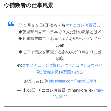
ウ捕獲者の仕事風景
\ \ ５月２９日(日)よる７時
#ナニコレ珍百景
/ /
◆茨城県日立市・日本で３人だけの職業とは🪶
◆兵庫県豊岡市・お兄ちゃんが作ったランドセ
ル🎒
◆モアイ伝説を研究するあの人が９年ぶりに登
場🗿
etc.
#ネプチューン
#檀れい
#ぺこぱ
(
#シュウペイ
#松陰寺太勇
)
#斎藤ちはる
お楽しみに🌞
pic.twitter.com/Fypxt9LWPf
— 【公式】ナニコレ珍百景 (@nanikore_ex)
May
28, 2022