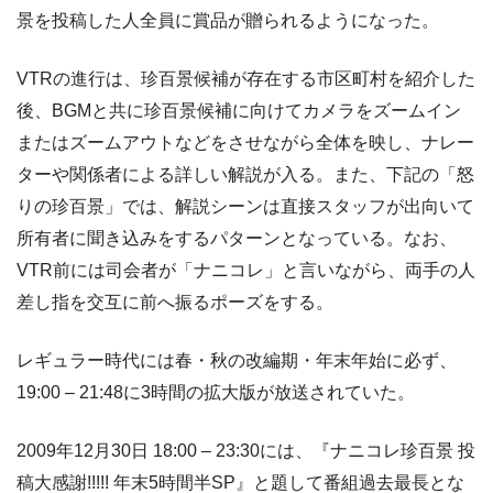
景を投稿した人全員に賞品が贈られるようになった。
VTRの進行は、珍百景候補が存在する市区町村を紹介した
後、BGMと共に珍百景候補に向けてカメラをズームイン
またはズームアウトなどをさせながら全体を映し、ナレー
ターや関係者による詳しい解説が入る。また、下記の「怒
りの珍百景」では、解説シーンは直接スタッフが出向いて
所有者に聞き込みをするパターンとなっている。なお、
VTR前には司会者が「ナニコレ」と言いながら、両手の人
差し指を交互に前へ振るポーズをする。
レギュラー時代には春・秋の改編期・年末年始に必ず、
19:00 – 21:48に3時間の拡大版が放送されていた。
2009年12月30日 18:00 – 23:30には、『ナニコレ珍百景 投
稿大感謝!!!!! 年末5時間半SP』と題して番組過去最長とな