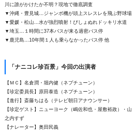
川に誰がかけたか不明？現地で徹底調査
▼沖縄・豊見城…ジャンボ機が頭上スレスレを飛ぶ野球場
▼愛媛・松山…水が強烈噴射！びしょぬれドッキリ水道
▼埼玉…１時間に37本バスが来る過密バス停
▼鹿児島…10年間１人も乗らなかったバス停 他
「ナニコレ珍百景」今回の出演者
【ＭＣ】名倉潤・堀内健（ネプチューン）
【珍定委員長】原田泰造（ネプチューン）
【進行】斎藤ちはる（テレビ朝日アナウンサー）
【珍定ゲスト】ニューヨーク（嶋佐和也・屋敷裕政）・山
之内すず
【ナレーター】奥田民義