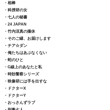
・相棒
・科捜研の女
・七人の秘書
・24 JAPAN
・竹内涼真の撮休
・そのご縁、お届けします
・チア☆ダン
・俺たちはあぶなくない
・蛇のひと
・G線上のあなたと私
・時効警察シリーズ
・映像研には手を出すな
・ドクターX
・ドクターY
・おっさんずラブ
・刑事七人