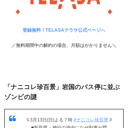
登録無料！TELASAテラサ公式ページへ
／無料期間中の解約の場合、月額はかかりません＼
「ナニコレ珍百景」岩国のバス停に並ぶ
ゾンビの謎
\\ 3月13日(日)よる７時
#ナニコレ珍百景
//
■鳥取県・神社の途中になぜ列車が⛩️