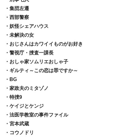
・集団左遷
・西部警察
・妖怪シェアハウス
・未解決の女
・おじさんはカワイイものがお好き
・警視庁・捜査一課長
・おしゃ家ソムリエおしゃ子
・ギルティ～この恋は罪ですか～
・BG
・家政夫のミタゾノ
・特捜9
・ケイジとケンジ
・法医学教室の事件ファイル
・宮本武蔵
・コウノドリ