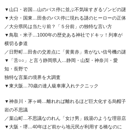
▼山口・岩国…山のバス停に並ぶ不気味すぎるゾンビの謎
▼大分・国東…田舎のバス停に現れる謎のヒーローの正体
／大分県民は当たり前？「５分前」の独特な言い方
▼鳥取・米子…1000年の歴史ある神社でドキッ！列車が
横切る参道
／日野町…田舎の交差点に「黄黄赤」青がない信号機の謎
▼「舌○○」と言う静岡県人…静岡・山梨・神奈川・愛
知・長野で
独特な言葉の境界を大調査
▼東大阪…70歳の達人級車庫入れテクニック
▼神奈川・茅ヶ崎…離れれば離れるほど巨大化する烏帽子
岩の不思議
／葉山町…不思議なのれん「女け男」銭湯のような理容店
▼大阪・堺…40年ほど前から地元民が利用する橋なのに