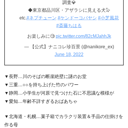
調査💎
◆東京都品川区・アザラシに見える犬🦭
etc.
#ネプチューン
#ケンドーコバヤシ
#小芝風花
#斎藤ちはる
お楽しみに🧐
pic.twitter.com/82cMJahhJk
— 【公式】ナニコレ珍百景 (@nanikore_ex)
June 18, 2022
▼長野…川のそばの断崖絶壁に謎のお堂
▼三重…○○を持ち上げた竹のパワー
▼静岡…小学生が河原で見つけた石に不思議な模様が
▼愛知…年齢不詳すぎるおばあちゃ
▼北海道・札幌…菓子箱でカラクリ装置＆手品の仕掛けを
作る母