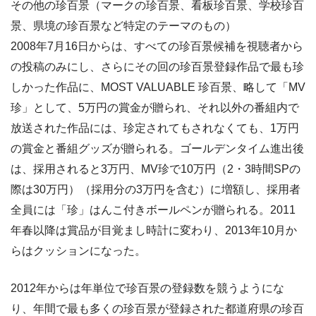
その他の珍百景（マークの珍百景、看板珍百景、学校珍百
景、県境の珍百景など特定のテーマのもの）
2008年7月16日からは、すべての珍百景候補を視聴者から
の投稿のみにし、さらにその回の珍百景登録作品で最も珍
しかった作品に、MOST VALUABLE 珍百景、略して「MV
珍」として、5万円の賞金が贈られ、それ以外の番組内で
放送された作品には、珍定されてもされなくても、1万円
の賞金と番組グッズが贈られる。ゴールデンタイム進出後
は、採用されると3万円、MV珍で10万円（2・3時間SPの
際は30万円）（採用分の3万円を含む）に増額し、採用者
全員には「珍」はんこ付きボールペンが贈られる。2011
年春以降は賞品が目覚まし時計に変わり、2013年10月か
らはクッションになった。
2012年からは年単位で珍百景の登録数を競うようにな
り、年間で最も多くの珍百景が登録された都道府県の珍百