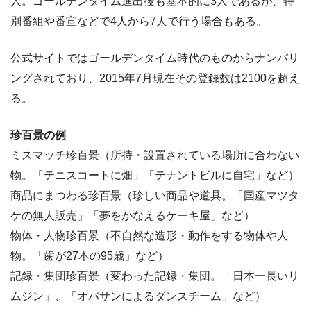
人。ゴールデンタイム進出後も基本的に3人であるが、特
別番組や番宣などで4人から7人で行う場合もある。
公式サイトではゴールデンタイム時代のものからナンバリ
ングされており、2015年7月現在その登録数は2100を超え
る。
珍百景の例
ミスマッチ珍百景（所持・設置されている場所に合わない
物。「テニスコートに畑」「テナントビルに自宅」など）
商品にまつわる珍百景（珍しい商品や道具。「国産マツタ
ケの無人販売」「夢をかなえるケーキ屋」など）
物体・人物珍百景（不自然な造形・動作をする物体や人
物。「歯が27本の95歳」など）
記録・集団珍百景（変わった記録・集団。「日本一長いリ
ムジン」、「オバサンによるダンスチーム」など）