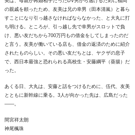
美は、母親が再婚相手だったDV男から逃げるために福岡
の親戚を頼ったため、友美は兄の幸男（田本清嵐）と暮ら
すことになり引っ越さなければならなかった、と大丸に打
ち明ける。ところが、引っ越し先で幸男がスロットで負
け、悪い友だちから700万円もの借金をしてしまったのだ
と言う。友美が働いている店も、借金の返済のために紹介
されたものらしい。その悪い友だちとは、ヤクザの息子
で、西日本最強と恐れられる高校生・安藤綱平（葵揚）だ
った。
あくる日、大丸は、安藤と話をつけるために、伍代、友美
とともに新幹線に乗る。3人が向かった先は、広島だった
――。
間宮祥太朗
神尾楓珠