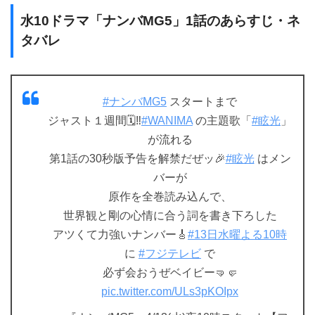
水10ドラマ「ナンバMG5」1話のあらすじ・ネ
タバレ
#ナンバMG5
スタートまで
ジャスト１週間🗓️‼
#WANIMA
の主題歌「
#眩光
」
が流れる
第1話の30秒版予告を解禁だぜッ🎉
#眩光
はメン
バーが
原作を全巻読み込んで、
世界観と剛の心情に合う詞を書き下ろした
アツくて力強いナンバー🎸
#13日水曜よる10時
に
#フジテレビ
で
必ず会おうぜベイビー🤜🤛
pic.twitter.com/ULs3pKOIpx