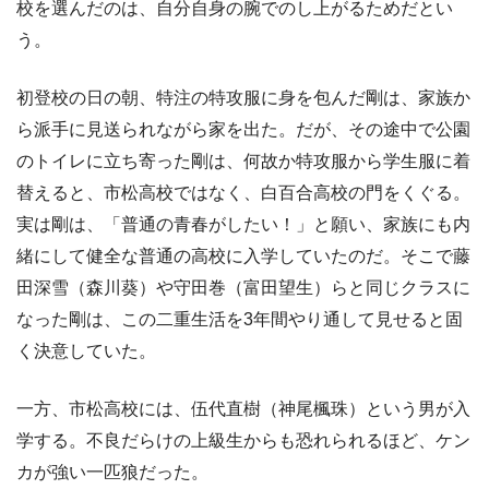
校を選んだのは、自分自身の腕でのし上がるためだとい
う。
初登校の日の朝、特注の特攻服に身を包んだ剛は、家族か
ら派手に見送られながら家を出た。だが、その途中で公園
のトイレに立ち寄った剛は、何故か特攻服から学生服に着
替えると、市松高校ではなく、白百合高校の門をくぐる。
実は剛は、「普通の青春がしたい！」と願い、家族にも内
緒にして健全な普通の高校に入学していたのだ。そこで藤
田深雪（森川葵）や守田巻（富田望生）らと同じクラスに
なった剛は、この二重生活を3年間やり通して見せると固
く決意していた。
一方、市松高校には、伍代直樹（神尾楓珠）という男が入
学する。不良だらけの上級生からも恐れられるほど、ケン
カが強い一匹狼だった。