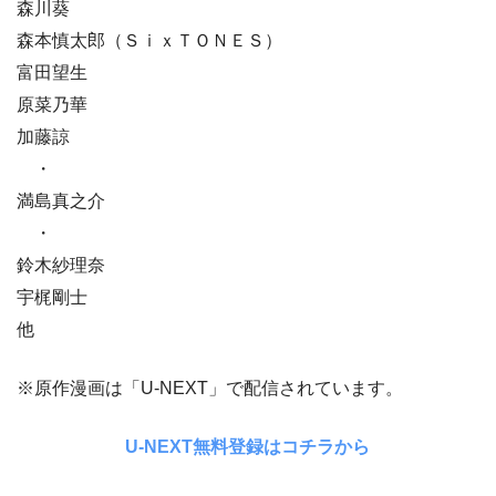
森川葵
森本慎太郎（ＳｉｘＴＯＮＥＳ）
富田望生
原菜乃華
加藤諒
・
満島真之介
・
鈴木紗理奈
宇梶剛士
他
※原作漫画は「U-NEXT」で配信されています。
U-NEXT無料登録はコチラから