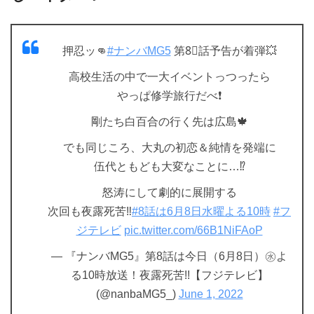
押忍ッ👊
#ナンバMG5
第8⃣話予告が着弾💥
高校生活の中で一大イベントっつったら
やっぱ修学旅行だべ❗
剛たち白百合の行く先は広島🍁
でも同じころ、大丸の初恋＆純情を発端に
伍代ともども大変なことに…⁉
怒涛にして劇的に展開する
次回も夜露死苦‼
#8話は6月8日水曜よる10時
#フ
ジテレビ
pic.twitter.com/66B1NiFAoP
— 『ナンバMG5』第8話は今日（6月8日）㊌よ
る10時放送！夜露死苦!!【フジテレビ】
(@nanbaMG5_)
June 1, 2022