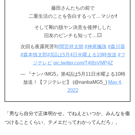
藤田さんたちの前で
二重生活のことを告白するって…マジか❗
そして剛の脱ヤン決意を後押しした
旧友のピンチも知って…💥
次回も夜露死苦‼
#間宮祥太朗
#神尾楓珠
#森川葵
#森本慎太郎
#3話は5月4日水曜よる10時放送
#フ
ジテレビ
pic.twitter.com/T4l8sVMP4Z
— 『ナンバMG5』第4話は5月11日水曜よる10時
放送！【フジテレビ】 (@nanbaMG5_)
May 4,
2022
「男なら自分で正体明かせ。でねえといつか、みんなを傷
つけることくらい、テメエだってわかってんだろ」。