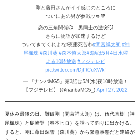
剛と藤田さんがイイ感じのところに
ついにあの男が参戦ッ🤜💚
恋の三角関係💞 男同士の激突💥
さらに物語が加速するけど
ついてきてくれよな❗夜露死苦👍
#間宮祥太朗
#神
尾楓珠
#森川葵
#森本慎太郎
#3話は5月4日水曜
よる10時放送
#フジテレビ
pic.twitter.com/DjFtCuXWkf
— 『ナンバMG5』第3話は5/4(水)夜10時放送！
【フジテレビ】 (@nanbaMG5_)
April 27, 2022
夏休み最後の日、難破剛（間宮祥太朗）は、伍代直樹（神
尾楓珠）と島崎登（春本ヒロ）を誘って釣りに出かける。
すると、剛に藤田深雪（森川葵）から緊急事態だと連絡が