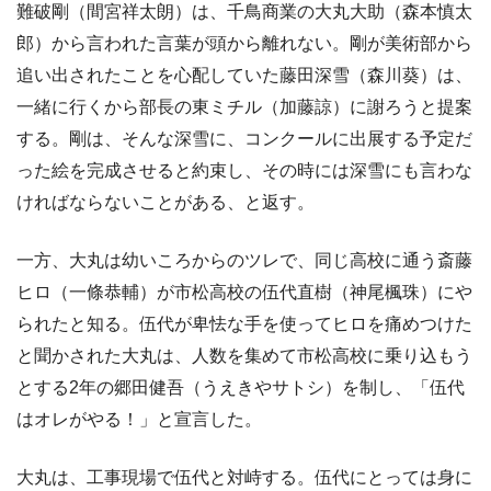
難破剛（間宮祥太朗）は、千鳥商業の大丸大助（森本慎太
郎）から言われた言葉が頭から離れない。剛が美術部から
追い出されたことを心配していた藤田深雪（森川葵）は、
一緒に行くから部長の東ミチル（加藤諒）に謝ろうと提案
する。剛は、そんな深雪に、コンクールに出展する予定だ
った絵を完成させると約束し、その時には深雪にも言わな
ければならないことがある、と返す。
一方、大丸は幼いころからのツレで、同じ高校に通う斎藤
ヒロ（一條恭輔）が市松高校の伍代直樹（神尾楓珠）にや
られたと知る。伍代が卑怯な手を使ってヒロを痛めつけた
と聞かされた大丸は、人数を集めて市松高校に乗り込もう
とする2年の郷田健吾（うえきやサトシ）を制し、「伍代
はオレがやる！」と宣言した。
大丸は、工事現場で伍代と対峙する。伍代にとっては身に