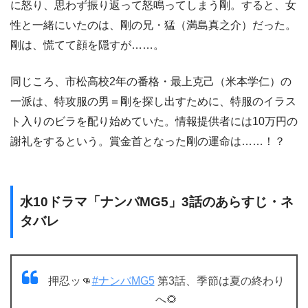
に怒り、思わず振り返って怒鳴ってしまう剛。すると、女
性と一緒にいたのは、剛の兄・猛（満島真之介）だった。
剛は、慌てて顔を隠すが……。
同じころ、市松高校2年の番格・最上克己（米本学仁）の
一派は、特攻服の男＝剛を探し出すために、特服のイラス
ト入りのビラを配り始めていた。情報提供者には10万円の
謝礼をするという。賞金首となった剛の運命は……！？
水10ドラマ「ナンバMG5」3話のあらすじ・ネ
タバレ
押忍ッ👊
#ナンバMG5
第3話、季節は夏の終わり
へ🌻