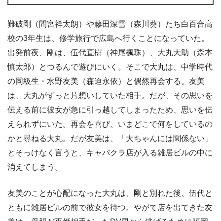
難破剛（間宮祥太朗）や藤田深雪（森川葵）たち白百合高
校の3年生は、修学旅行で広島へ行くことになっていた。
出発前夜、剛は、伍代直樹（神尾楓珠）、大丸大助（森本
慎太郎）とつるんで遊びにいく。そこで大丸は、中学時代
の同級生・水野友美（森迫永依）と偶然再会する。友美
は、大丸がずっと片想いしていた相手。だが、その思いを
伝える前に彼女が急に引っ越してしまったため、思いを伝
えられずにいた。再会を喜び、いまどこで何をしているの
かと尋ねる大丸。だが友美は、「大ちゃんには関係ない」
とそっけなく言うと、キャバクラ店が入る雑居ビルの中に
消えてしまう。
友美のことが心配になった大丸は、剛と別れた後、伍代と
ともに雑居ビルの前で彼女を待つ。やがて店を出てきた友