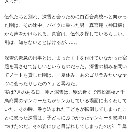
入った。
伍代たちと別れ、深雪と会うために白百合高校へと向かっ
た剛は、その途中、バイクに乗った男・真宮翔（神田穣）
から声をかけられる。真宮は、伍代を探しているらしい。
剛は、知らないととぼけるが……。
深雪の緊急の用事とは、まったく手を付けていなかった宿
題を写させてほしいというものだった。深雪の頼みを聞い
てノートを貸した剛は、「夏休み、あのゴリラみたいなヤ
ツに会ったりしたの？」と尋ねた。
実は7月のある日、剛と深雪は、駅の近くで市松高校と千
鳥商業のヤンキーたちがケンカしている場面に出くわして
いた。その時、巻き込まれた子どもが転倒してしまったこ
とに怒った深雪は、子どもにぶつかったヤンキーを怒鳴り
つけたのだ。その姿にひと目ぼれしてしまったのが、千鳥