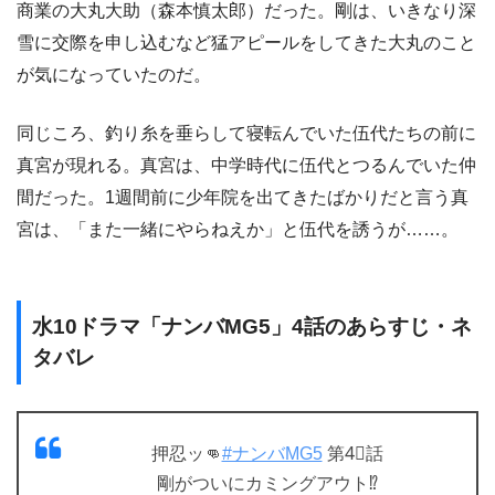
商業の大丸大助（森本慎太郎）だった。剛は、いきなり深
雪に交際を申し込むなど猛アピールをしてきた大丸のこと
が気になっていたのだ。
同じころ、釣り糸を垂らして寝転んでいた伍代たちの前に
真宮が現れる。真宮は、中学時代に伍代とつるんでいた仲
間だった。1週間前に少年院を出てきたばかりだと言う真
宮は、「また一緒にやらねえか」と伍代を誘うが……。
水10ドラマ「ナンバMG5」4話のあらすじ・ネ
タバレ
押忍ッ👊
#ナンバMG5
第4⃣話
剛がついにカミングアウト⁉