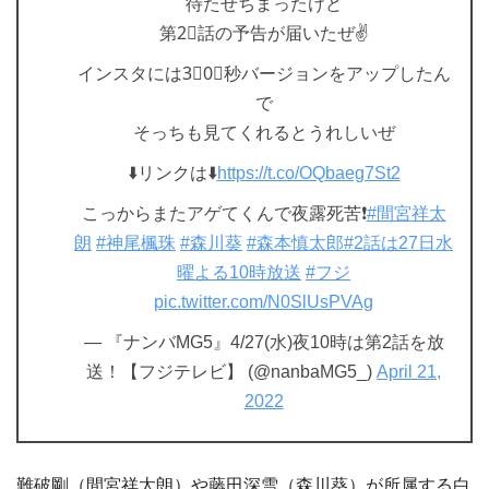
待たせちまったけど
第2⃣話の予告が届いたぜ✌️
インスタには3⃣0⃣秒バージョンをアップしたん
で
そっちも見てくれるとうれしいぜ
⬇️リンクは⬇️
https://t.co/OQbaeg7St2
こっからまたアゲてくんで夜露死苦❗
#間宮祥太
朗
#神尾楓珠
#森川葵
#森本慎太郎
#2話は27日水
曜よる10時放送
#フジ
pic.twitter.com/N0SlUsPVAg
— 『ナンバMG5』4/27(水)夜10時は第2話を放
送！【フジテレビ】 (@nanbaMG5_)
April 21,
2022
難破剛（間宮祥太朗）や藤田深雪（森川葵）が所属する白