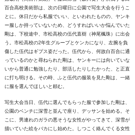
百合高校美術部は、次の日曜日に公園で写生大会を行うこ
とに。休日だから私服でいい、といわれたものの、ヤンキ
ー服しか持っていないため、どうすればいいか悩んでいた
剛は、下校途中、市松高校の伍代直樹（神尾楓珠）に出会
う。市松高校の2年生グループとケンカになり、左腕を負
傷した伍代はギプス姿だった。伍代から、何故白百合に通
っているのかと尋ねられた剛は、ヤンキーには向いていな
いから普通に勉強したり、部活したりしたかった、と正直
に打ち明ける。その時、ふと伍代の服装を見た剛は、一緒
に服を選んでほしいと頼む。
写生大会当日、伍代に選んでもらった服で参加した剛は、
公園のベンチに深雪と並んで座り、デッサンを始める。そ
こに、男連れのガラの悪そうな女性がやってきて、深雪が
描いていた絵をバカにし始めた。しつこく絡んでくる女性