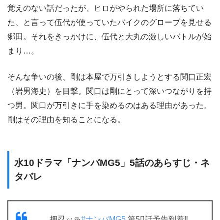
覚えのない話だったが、ヒロがやられた場所に落ちてい
た、と言って伍代が使っていたバイクのグローブを見せる
郷田。それをきっかけに、伍代と大丸の激しいバトルが始
まり…。
そんな争いの後、剛は本屋で万引きしようとする関口正宏
（岩男海史）を目撃。関口は剛にとって深いつながりを持
つ男。関口が万引きに手を染めるのはある理由があった。
剛はその理由を知ることになる。
水10ドラマ「ナンバMG5」5話のあらすじ・ネ
タバレ
押忍ッ👊
#ナンバMG5
第5⃣話予告到着‼