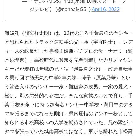
— 『ナンバMG5』4/13(水)夜10時スタート【フ
ジテレビ】 (@nanbaMG5_)
April 6, 2022
難破剛（間宮祥太朗）は、10代のころ千葉最強のヤンキー
と恐れられたトラック運転手の父・勝（宇梶剛士）、レデ
ィースの総長だった専業主婦兼パチプロの母・ナオミ（鈴
木紗理奈）、高校時代に関東を完全制覇したカリスマヤン
キーだが現在は無職の兄・猛（満島真之介）、改造自転車
を乗り回す能天気な中学2年の妹・吟子（原菜乃華）とい
う筋金入りのヤンキー一家・難破家の次男。一家の愛犬・
松は、剛の弟分的な存在だ。そんな家族のもとで育ち、千
葉14校を傘下に持つ超有名ヤンキー中学校・萬田中のアタ
マを張るまでになった剛は、県内屈指のヤンキー校として
知られる市松高校への入学を期待されていた。兄の猛がア
タマを張っていた城南高校ではなく、家から離れた市松高