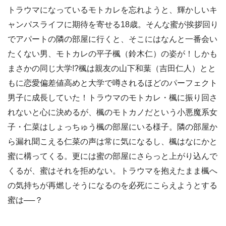
トラウマになっているモトカレを忘れようと、輝かしいキ
ャンパスライフに期待を寄せる18歳。そんな蜜が挨拶回り
でアパートの隣の部屋に行くと、そこにはなんと一番会い
たくない男、モトカレの平子楓（鈴木仁）の姿が！しかも
まさかの同じ大学!?楓は親友の山下和葉（吉田仁人）とと
もに恋愛偏差値高めと大学で噂されるほどのパーフェクト
男子に成長していた！トラウマのモトカレ・楓に振り回さ
れないと心に決めるが、楓のモトカノだという小悪魔系女
子・仁菜はしょっちゅう楓の部屋にいる様子。隣の部屋か
ら漏れ聞こえる仁菜の声は常に気になるし、楓はなにかと
蜜に構ってくる。更には蜜の部屋にさらっと上がり込んで
くるが、蜜はそれを拒めない。トラウマを抱えたまま楓へ
の気持ちが再燃しそうになるのを必死にこらえようとする
蜜は──？