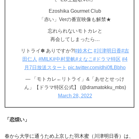
Ezoshika Gourmet Club
「赤い」Verの番宣映像も解禁★
忘れられないモトカレと
再会してしまったら…
リトライ✽ ありですか?!
#鈴木仁
#川津明日香
#吉
田仁人
#MILK
#中村里帆
#えなこ
#ドラマ特区
#4
月7日放送スタート
pic.twitter.com/dhi0fLBbho
— 「モトカレ←リトライ」&「あせとせっけ
ん」【ドラマ特区公式】 (@dramatokku_mbs)
March 28, 2022
「恋煩い」
春から大学に通うため上京した羽木蜜（川津明日香）は、