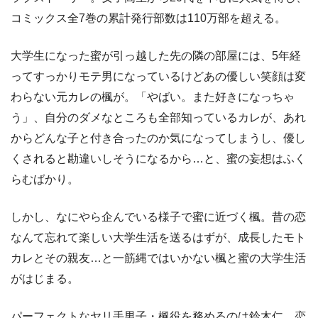
コミックス全7巻の累計発行部数は110万部を超える。
大学生になった蜜が引っ越した先の隣の部屋には、5年経
ってすっかりモテ男になっているけどあの優しい笑顔は変
わらない元カレの楓が。「やばい。また好きになっちゃ
う」、自分のダメなところも全部知っているカレが、あれ
からどんな子と付き合ったのか気になってしまうし、優し
くされると勘違いしそうになるから…と、蜜の妄想はふく
らむばかり。
しかし、なにやら企んでいる様子で蜜に近づく楓。昔の恋
なんて忘れて楽しい大学生活を送るはずが、成長したモト
カレとその親友…と一筋縄ではいかない楓と蜜の大学生活
がはじまる。
パーフェクトなヤリ手男子・楓役を務めるのは鈴木仁。恋