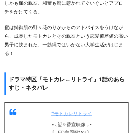
しかも楓の親友、和葉も蜜に惹かれてぐいぐいとアプロー
チをかけてくる。
蜜は姉御肌の野々花のりかからのアドバイスをうけなが
ら、成長したモトカレとその親友という恋愛偏差値の高い
男子に挟まれた、一筋縄ではいかない大学生活がはじま
る！
ドラマ特区「モトカレ←リトライ」1話のあら
すじ・ネタバレ
#モトカレリトライ
⋆⸜ 話✨番宣映像 ⸝⋆
〘 ED主題歌Ver.〙