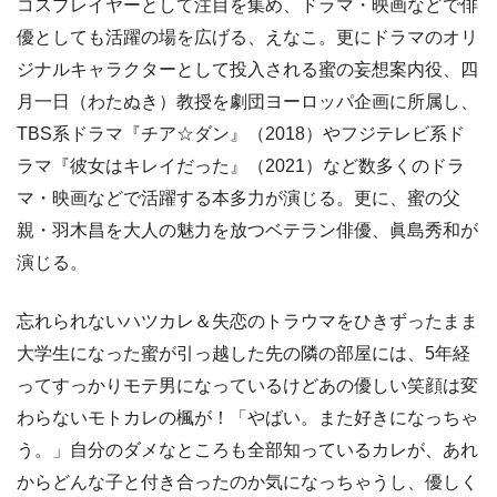
コスプレイヤーとして注目を集め、ドラマ・映画などで俳
優としても活躍の場を広げる、えなこ。更にドラマのオリ
ジナルキャラクターとして投入される蜜の妄想案内役、四
月一日（わたぬき）教授を劇団ヨーロッパ企画に所属し、
TBS系ドラマ『チア☆ダン』（2018）やフジテレビ系ド
ラマ『彼女はキレイだった』（2021）など数多くのドラ
マ・映画などで活躍する本多力が演じる。更に、蜜の父
親・羽木昌を大人の魅力を放つベテラン俳優、眞島秀和が
演じる。
忘れられないハツカレ＆失恋のトラウマをひきずったまま
大学生になった蜜が引っ越した先の隣の部屋には、5年経
ってすっかりモテ男になっているけどあの優しい笑顔は変
わらないモトカレの楓が！「やばい。また好きになっちゃ
う。」自分のダメなところも全部知っているカレが、あれ
からどんな子と付き合ったのか気になっちゃうし、優しく