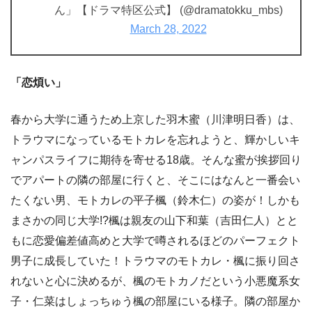
ん」【ドラマ特区公式】 (@dramatokku_mbs)
March 28, 2022
「恋煩い」
春から大学に通うため上京した羽木蜜（川津明日香）は、
トラウマになっているモトカレを忘れようと、輝かしいキ
ャンパスライフに期待を寄せる18歳。そんな蜜が挨拶回り
でアパートの隣の部屋に行くと、そこにはなんと一番会い
たくない男、モトカレの平子楓（鈴木仁）の姿が！しかも
まさかの同じ大学!?楓は親友の山下和葉（吉田仁人）とと
もに恋愛偏差値高めと大学で噂されるほどのパーフェクト
男子に成長していた！トラウマのモトカレ・楓に振り回さ
れないと心に決めるが、楓のモトカノだという小悪魔系女
子・仁菜はしょっちゅう楓の部屋にいる様子。隣の部屋か