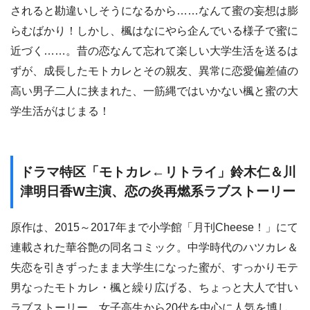
されると勘違いしそうになるから……なんて蜜の妄想は膨
らむばかり！しかし、楓はなにやら企んでいる様子で蜜に
近づく……。昔の恋なんて忘れて楽しい大学生活を送るは
ずが、成長したモトカレとその親友、異常に恋愛偏差値の
高い男子二人に挟まれた、一筋縄ではいかない楓と蜜の大
学生活がはじまる！
ドラマ特区「モトカレ←リトライ」鈴木仁＆川
津明日香W主演、恋の炎再燃系ラブストーリー
原作は、2015～2017年まで小学館「月刊Cheese！」にて
連載された華谷艶の同名コミック。中学時代のハツカレ＆
失恋を引きずったまま大学生になった蜜が、すっかりモテ
男なったモトカレ・楓と繰り広げる、ちょっと大人で甘い
ラブストーリー。女子高生から20代を中心に人気を博し、