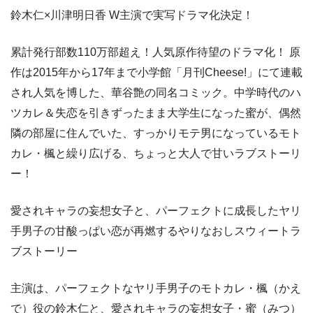
鈴木仁×川津明日香 W主演で実写ドラマ化決定！
累計発行部数110万部超え！人気原作待望のドラマ化！ 原
作は2015年から17年まで小学館「月刊Cheese!」にて連載
され人気を博した、華谷艶の同名コミック。中学時代のハ
ツカレ＆失恋を引きずったまま大学生になった蜜が、偶然
隣の部屋に住んでいた、すっかりモテ男になっているモト
カレ・楓と繰り広げる、ちょっと大人で甘いラブストーリ
ー！
愛されキャラの妄想女子と、パーフェクトに成長したヤリ
手男子の甘酸っぱい恋が再燃するやりなおしスウィートラ
ブストーリー
主演は、パーフェクトなヤリ手男子のモトカレ・楓（かえ
で）役の鈴木仁と、愛されキャラの妄想女子・蜜（みつ）