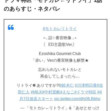
ドラマ特区「モトカレ←リトライ」1話
のあらすじ・ネタバレ
#モトカレリトライ
⋆⸜ 話✨番宣映像 ⸝⋆
〘 ED主題歌Ver.〙
Ezoshika Gourmet Club
「赤い」Verの番宣映像も解禁★
忘れられないモトカレと
再会してしまったら…
リトライ✽ ありですか?!
#鈴木仁
#川津明日香
#吉
田仁人
#MILK
#中村里帆
#えなこ
#ドラマ特区
#4
月7日放送スタート
pic.twitter.com/dhi0fLBbho
— 「モトカレ←リトライ」&「あせとせっけ