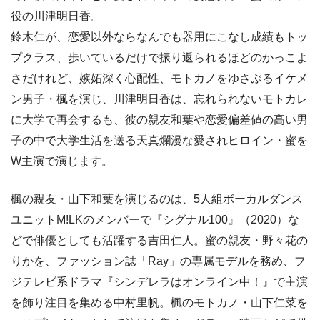
役の川津明日香。
鈴木仁が、恋愛以外ならなんでも器用にこなし成績もトッ
プクラス、歩いているだけで振り返られるほどのかっこよ
さだけれど、嫉妬深く心配性、モトカノをゆさぶるイケメ
ン男子・楓を演じ、川津明日香は、忘れられないモトカレ
に大学で再会するも、彼の親友和葉や恋愛偏差値の高い男
子の中で大学生活を送る天真爛漫な愛されヒロイン・蜜を
W主演で演じます。
楓の親友・山下和葉を演じるのは、5人組ボーカルダンス
ユニットM!LKのメンバーで『シグナル100』（2020）な
どで俳優としても活躍する吉田仁人。蜜の親友・野々花の
りかを、ファッション誌「Ray」の専属モデルを務め、フ
ジテレビ系ドラマ『シンデレラはオンライン中！』で主演
を飾り注目を集める中村里帆。楓のモトカノ・山下仁菜を