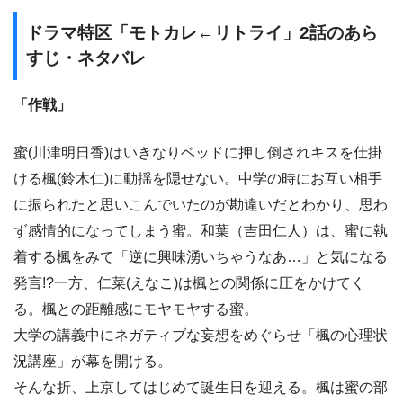
ドラマ特区「モトカレ←リトライ」2話のあら
すじ・ネタバレ
「作戦」
蜜(川津明日香)はいきなりベッドに押し倒されキスを仕掛
ける楓(鈴木仁)に動揺を隠せない。中学の時にお互い相手
に振られたと思いこんでいたのが勘違いだとわかり、思わ
ず感情的になってしまう蜜。和葉（吉田仁人）は、蜜に執
着する楓をみて「逆に興味湧いちゃうなあ…」と気になる
発言!?一方、仁菜(えなこ)は楓との関係に圧をかけてく
る。楓との距離感にモヤモヤする蜜。
大学の講義中にネガティブな妄想をめぐらせ「楓の心理状
況講座」が幕を開ける。
そんな折、上京してはじめて誕生日を迎える。楓は蜜の部