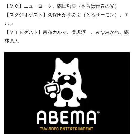
【ＭＣ】ニューヨーク、森田哲矢（さらば青春の光）
【スタジオゲスト】久保田かずのぶ（とろサーモン）、エ
ルフ
【ＶＴＲゲスト】呂布カルマ、登坂淳一、みなみかわ、森
林原人