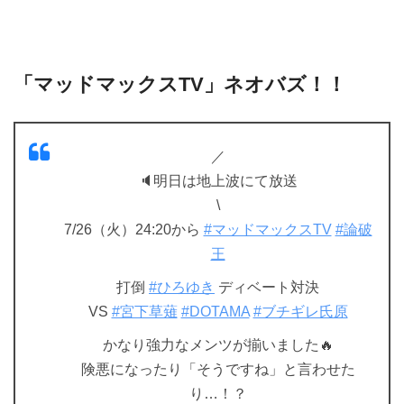
「マッドマックスTV」ネオバズ！！
／
🔈明日は地上波にて放送
\
7/26（火）24:20から
#マッドマックスTV
#論破
王
打倒
#ひろゆき
ディベート対決
VS
#宮下草薙
#DOTAMA
#ブチギレ氏原
かなり強力なメンツが揃いました🔥
険悪になったり「そうですね」と言わせた
り…！？