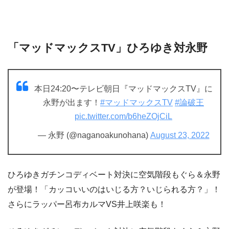
「マッドマックスTV」ひろゆき対永野
本日24:20〜テレビ朝日『マッドマックスTV』に
永野が出ます！
#マッドマックスTV
#論破王
pic.twitter.com/b6heZOjCiL
— 永野 (@naganoakunohana)
August 23, 2022
ひろゆきガチンコディベート対決に空気階段もぐら＆永野
が登場！「カッコいいのはいじる方？いじられる方？」！
さらにラッパー呂布カルマVS井上咲楽も！