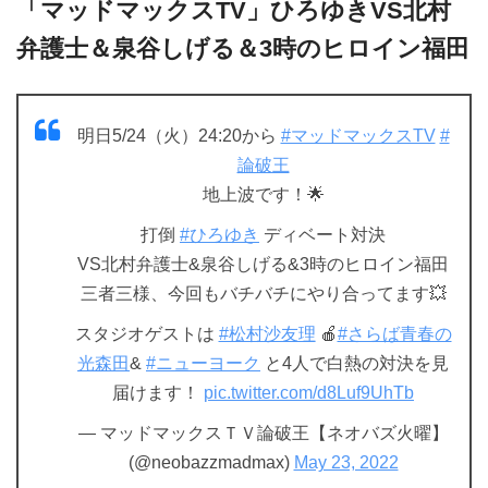
「マッドマックスTV」ひろゆきVS北村
弁護士＆泉谷しげる＆3時のヒロイン福田
明日5/24（火）24:20から
#マッドマックスTV
#
論破王
地上波です！🌟
打倒
#ひろゆき
ディベート対決
VS北村弁護士&泉谷しげる&3時のヒロイン福田
三者三様、今回もバチバチにやり合ってます💥
スタジオゲストは
#松村沙友理
🍎
#さらば青春の
光森田
&
#ニューヨーク
と4人で白熱の対決を見
届けます！
pic.twitter.com/d8Luf9UhTb
— マッドマックスＴＶ論破王【ネオバズ火曜】
(@neobazzmadmax)
May 23, 2022