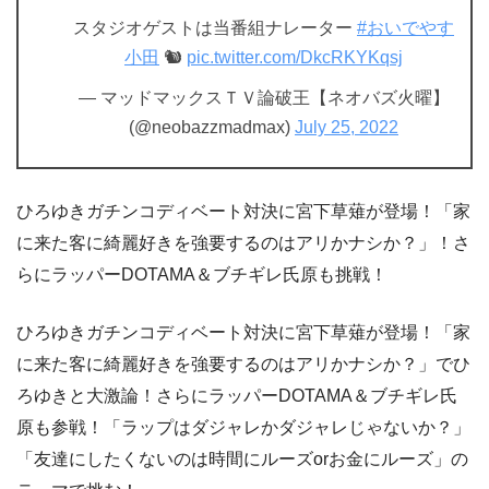
スタジオゲストは当番組ナレーター
#おいでやす
小田
🐿
pic.twitter.com/DkcRKYKqsj
— マッドマックスＴＶ論破王【ネオバズ火曜】
(@neobazzmadmax)
July 25, 2022
ひろゆきガチンコディベート対決に宮下草薙が登場！「家
に来た客に綺麗好きを強要するのはアリかナシか？」！さ
らにラッパーDOTAMA＆ブチギレ氏原も挑戦！
ひろゆきガチンコディベート対決に宮下草薙が登場！「家
に来た客に綺麗好きを強要するのはアリかナシか？」でひ
ろゆきと大激論！さらにラッパーDOTAMA＆ブチギレ氏
原も参戦！「ラップはダジャレかダジャレじゃないか？」
「友達にしたくないのは時間にルーズorお金にルーズ」の