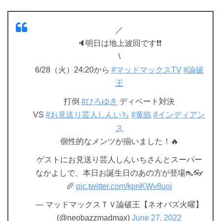
／
🔈明日は地上波回です❗️❗️
\
6/28（火）24:20から
#マッドマックスTV
#論破
王
打倒
#ひろゆき
ディベート対決
VS
#お見送り芸人しんいち
#黄皓
#インディアン
ス
個性的なメンツが揃いました！🔥
ゲストにお見送り芸人しんいちさんとスーパー
なかよしで、本日お誕生日のあの方が登場👠👓
🥖
pic.twitter.com/kpnKWv8uoj
— マッドマックスＴＶ論破王【ネオバズ火曜】
(@neobazzmadmax)
June 27, 2022