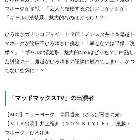
マホークが参戦！「芸人と結婚するのはアリかナシか」
「ギャルor清楚系、魅力的なのはどっち！？」
ひろゆきガチンコディベート企画！ノンスタ井上＆鬼越ト
マホークが論破王ひろゆきに挑む！「幸せなのは早婚、晩
婚？」「ギャルor清楚系、魅力的なのはどっち？」白熱し
た討論の中、鬼越がひろゆきの逆鱗に触れてしまい…かつ
てない空気に！？
「マッドマックスTV」の出演者
【ＭＣ】ニューヨーク、森田哲矢（さらば青春の光）
【ＶＴＲ出演】井上裕介（ＮＯＮ ＳＴＹＬＥ）、鬼越ト
マホーク、ひろゆき