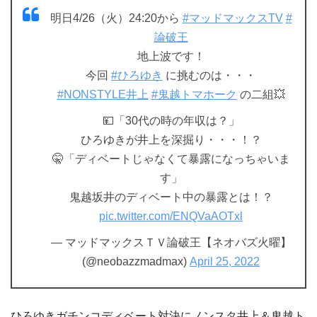
明日4/26（火）24:20から
#マッドマックスTV
#
論破王
地上波です！
今回
#ひろゆき
に挑むのは・・・
#NONSTYLE井上
#鬼越トマホーク
の二組💥
💴「30代の時の年収は？」
ひろゆきが井上を深掘り・・・！？
🤫「ディベートじゃなくて暴露になっちゃいま
す」
鬼越坂井のディベート中の暴露とは！？
pic.twitter.com/ENQVaAOTxl
— マッドマックスＴＶ論破王【ネオバズ火曜】
(@neobazzmadmax)
April 25, 2022
ひろゆきガチンコディベート対決にノンスタ井上＆鬼越ト