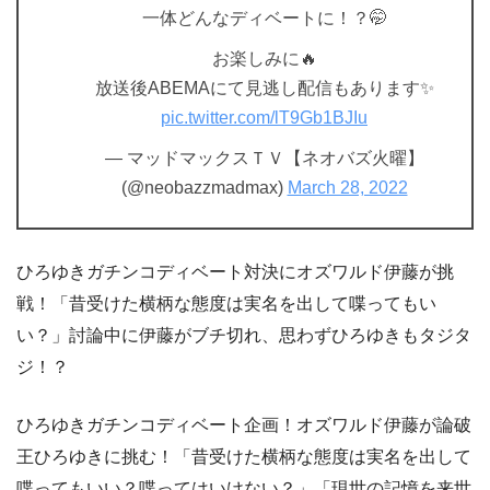
一体どんなディベートに！？🤭
お楽しみに🔥
放送後ABEMAにて見逃し配信もあります✨
pic.twitter.com/lT9Gb1BJIu
— マッドマックスＴＶ【ネオバズ火曜】
(@neobazzmadmax)
March 28, 2022
ひろゆきガチンコディベート対決にオズワルド伊藤が挑
戦！「昔受けた横柄な態度は実名を出して喋ってもい
い？」討論中に伊藤がブチ切れ、思わずひろゆきもタジタ
ジ！？
ひろゆきガチンコディベート企画！オズワルド伊藤が論破
王ひろゆきに挑む！「昔受けた横柄な態度は実名を出して
喋ってもいい？喋ってはいけない？」「現世の記憶を来世