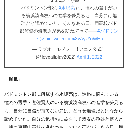
🏸第1話「順風」👟
バドミントン部の
#水嶋亮
は、憧れの選手がい
る横浜湊高校への進学を夢見るも、自分には無
理だと諦めていた。そんなある日、同高校バド
部監督の海老原が亮を訪ねてきて――
#バドミン
トン
pic.twitter.com/3vAyUYiWEh
— ラブオールプレー【アニメ公式】
(@loveallplay2022)
April 1, 2022
「順風」
バドミントン部に所属する水嶋亮は、進路に悩んでいる。
憧れの選手・遊佐賢人のいる横浜湊高校への進学を夢見る
も、自分に自信が持てない亮は、どうせ無理だとはなから
諦めていた。自分の気持ちに蓋をして親友の静雄と博人と
一緒に恵那山高校へ進むつもりでいた亮だが、ある日、横