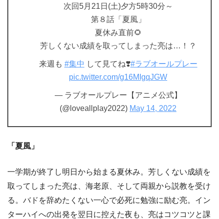
次回5月21日(土)夕方5時30分～
第８話「夏風」
夏休み直前🌻
芳しくない成績を取ってしまった亮は…！？
来週も
#集中
して見てね❣️
#ラブオールプレー
pic.twitter.com/g16MIgqJGW
— ラブオールプレー【アニメ公式】
(@loveallplay2022)
May 14, 2022
「夏風」
一学期が終了し明日から始まる夏休み。芳しくない成績を
取ってしまった亮は、海老原、そして両親から説教を受け
る。バドを辞めたくない一心で必死に勉強に励む亮。イン
ターハイへの出発を翌日に控えた夜も、亮はコツコツと課