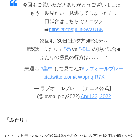
今回もご覧いただきありがとうございました！
もう一度見たい、見逃してしまった方…
再試合はこちらでチェック
➡️
https://t.co/gnH9SvXUBK
次回4月30日(土)夕方5時30分～
第5話「ふたり」
#亮
vs
#松田
の熱い試合🔥
ふたりの勝負の行方は……！？
来週も
#集中
して見てね❣️
#ラブオールプレー
pic.twitter.com/cWbpnqrR7X
— ラブオールプレー【アニメ公式】
(@loveallplay2022)
April 23, 2022
「ふたり」
いよいよランキング戦最後の試合である亮と松田の戦いが