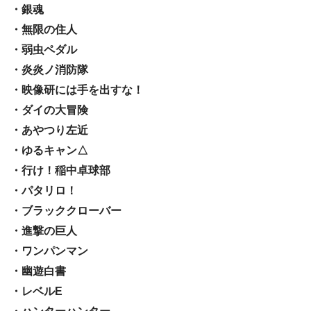
・銀魂
・無限の住人
・弱虫ペダル
・炎炎ノ消防隊
・映像研には手を出すな！
・ダイの大冒険
・あやつり左近
・ゆるキャン△
・行け！稲中卓球部
・パタリロ！
・ブラッククローバー
・進撃の巨人
・ワンパンマン
・幽遊白書
・レベルE