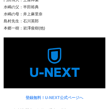
水嶋の父：半田裕典
水嶋の母：井上麻里奈
島村先生：石川英郎
本郷一樹：岩澤俊樹(他)
登録無料！U-NEXT公式ページへ