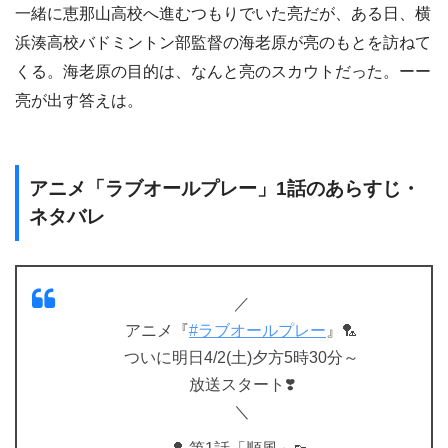
一緒に恵那山高校へ進むつもりでいた亮だが、ある日、横
浜湊高校バドミントン部監督の海老原が亮のもとを訪ねて
くる。海老原の目的は、なんと亮のスカウトだった。ーー
亮が出す答えは。
アニメ「ラブオールプレー」1話のあらすじ・
ネタバレ
／
アニメ『
#ラブオールプレー
』🏸
ついに明日4/2(土)夕方5時30分～
放送スタート❣️
＼