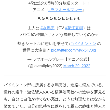
4/2(土)夕方5時30分放送スタート！
アニメ『
#ラブオールプレー
』
🏸💫🏸💫🏸💫🏸💫🏸💫🏸
主人公
#水嶋亮
（CV
#花江夏樹
）は
バド部の仲間たちとどう成長していくのか✨
熱きシャトルに想いを乗せて♪
#バドミントン
の
世界に大注目🎶
pic.twitter.com/MVx5ljv3ig
— ラブオールプレー【アニメ公式】
(@loveallplay2022)
March 29, 2022
バドミントン部に所属する水嶋亮は、進路に悩んでいる。
憧れの選手・遊佐賢人のいる横浜湊高校への進学を夢見る
も、自分に自信が持てない亮は、どうせ無理だとはなから
諦めていた。自分の気持ちに蓋をして親友の静雄と博人と