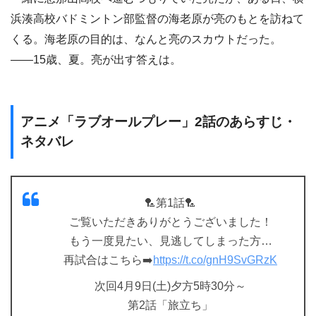
浜湊高校バドミントン部監督の海老原が亮のもとを訪ねて
くる。海老原の目的は、なんと亮のスカウトだった。
――15歳、夏。亮が出す答えは。
アニメ「ラブオールプレー」2話のあらすじ・
ネタバレ
🏸第1話🏸
ご覧いただきありがとうございました！
もう一度見たい、見逃してしまった方…
再試合はこちら➡️
https://t.co/gnH9SvGRzK
次回4月9日(土)夕方5時30分～
第2話「旅立ち」