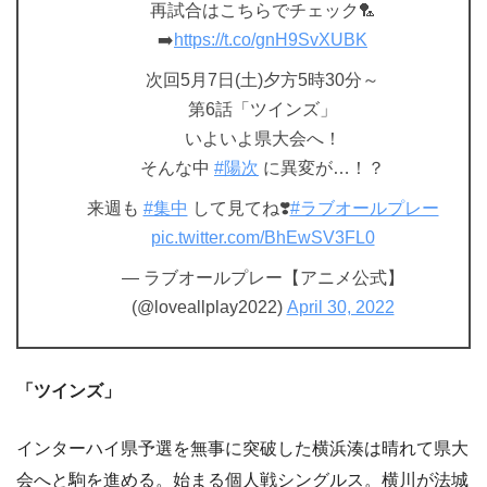
再試合はこちらでチェック🏸
➡️
https://t.co/gnH9SvXUBK
次回5月7日(土)夕方5時30分～
第6話「ツインズ」
いよいよ県大会へ！
そんな中
#陽次
に異変が…！？
来週も
#集中
して見てね❣️
#ラブオールプレー
pic.twitter.com/BhEwSV3FL0
— ラブオールプレー【アニメ公式】
(@loveallplay2022)
April 30, 2022
「ツインズ」
インターハイ県予選を無事に突破した横浜湊は晴れて県大
会へと駒を進める。始まる個人戦シングルス。横川が法城