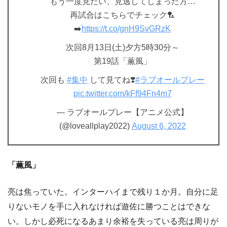
もう一度見たい、見逃してしまった方…
再試合はこちらでチェック🏸
➡️
https://t.co/gnH9SvGRzK
次回8月13日(土)夕方5時30分～
第19話「薫風」
次回も
#集中
して見てね❣️
#ラブオールプレー
pic.twitter.com/kFf94Fn4m7
— ラブオールプレー【アニメ公式】
(@loveallplay2022)
August 6, 2022
「薫風」
亮は焦っていた。インターハイまで残り１か月。自分に足
りないモノを手に入れなければ遊佐に勝つことはできな
い。しかし必死になるあまり余裕を失っている亮は周りが