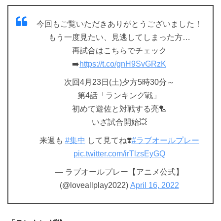
今回もご覧いただきありがとうございました！
もう一度見たい、見逃してしまった方…
再試合はこちらでチェック
➡️
https://t.co/gnH9SvGRzK
次回4月23日(土)夕方5時30分～
第4話「ランキング戦」
初めて遊佐と対戦する亮🏸
いざ試合開始💥
来週も
#集中
して見てね❣️
#ラブオールプレー
pic.twitter.com/irTlzsEyGQ
— ラブオールプレー【アニメ公式】
(@loveallplay2022)
April 16, 2022