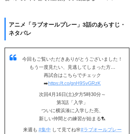
アニメ「ラブオールプレー」3話のあらすじ・
ネタバレ
今回もご覧いただきありがとうございました！
もう一度見たい、見逃してしまった方…
再試合はこちらでチェック
➡️
https://t.co/gnH9SvGRzK
次回4月16日(土)夕方5時30分～
第3話「入学」
ついに横浜湊に入学した亮、
新しい仲間との練習が始まる🏸
来週も
#集中
して見てね🌸
#ラブオールプレー