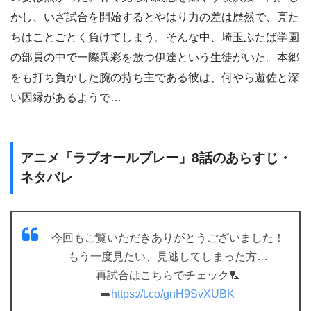
かし、いざ試合を開始するとやはり力の差は歴然で、亮た
ちはことごとく負けてしまう。そんな中、埼玉ふたば学園
の部員の中で一際異彩を放つ伊達という生徒がいた。本郷
をも打ち負かした腕の持ち主である彼は、何やら遊佐と深
い因縁があるようで…
アニメ「ラブオールプレー」8話のあらすじ・
ネタバレ
今回もご覧いただきありがとうございました！
もう一度見たい、見逃してしまった方…
再試合はこちらでチェック🏸
➡️
https://t.co/gnH9SvXUBK