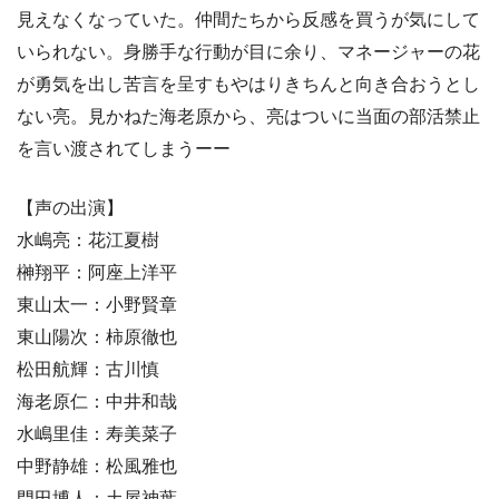
見えなくなっていた。仲間たちから反感を買うが気にして
いられない。身勝手な行動が目に余り、マネージャーの花
が勇気を出し苦言を呈すもやはりきちんと向き合おうとし
ない亮。見かねた海老原から、亮はついに当面の部活禁止
を言い渡されてしまうーー
【声の出演】
水嶋亮：花江夏樹
榊翔平：阿座上洋平
東山太一：小野賢章
東山陽次：柿原徹也
松田航輝：古川慎
海老原仁：中井和哉
水嶋里佳：寿美菜子
中野静雄：松風雅也
門田博人：土屋神葉