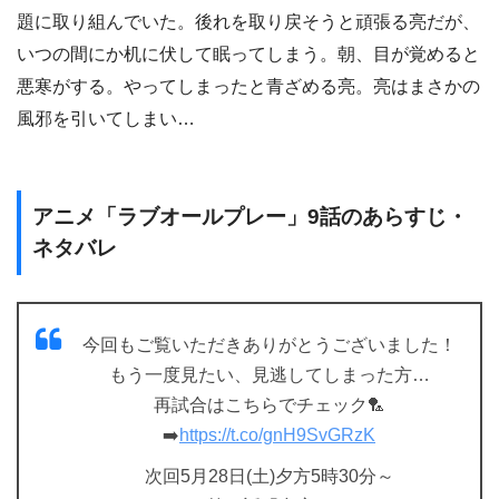
題に取り組んでいた。後れを取り戻そうと頑張る亮だが、
いつの間にか机に伏して眠ってしまう。朝、目が覚めると
悪寒がする。やってしまったと青ざめる亮。亮はまさかの
風邪を引いてしまい…
アニメ「ラブオールプレー」9話のあらすじ・
ネタバレ
今回もご覧いただきありがとうございました！
もう一度見たい、見逃してしまった方…
再試合はこちらでチェック🏸
➡️
https://t.co/gnH9SvGRzK
次回5月28日(土)夕方5時30分～