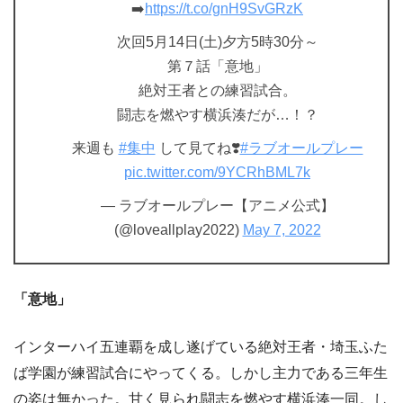
➡️
https://t.co/gnH9SvGRzK
次回5月14日(土)夕方5時30分～
第７話「意地」
絶対王者との練習試合。
闘志を燃やす横浜湊だが…！？
来週も
#集中
して見てね❣️
#ラブオールプレー
pic.twitter.com/9YCRhBML7k
— ラブオールプレー【アニメ公式】
(@loveallplay2022)
May 7, 2022
「意地」
インターハイ五連覇を成し遂げている絶対王者・埼玉ふた
ば学園が練習試合にやってくる。しかし主力である三年生
の姿は無かった。甘く見られ闘志を燃やす横浜湊一同。し