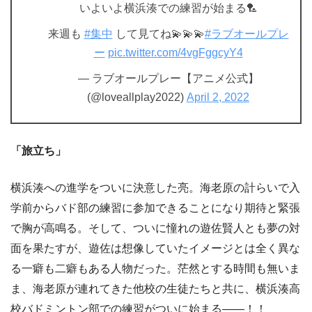
いよいよ横浜湊での練習が始まる🏸
来週も
#集中
して見てね💫💫💫
#ラブオールプレ
ー
pic.twitter.com/4vgFggcyY4
— ラブオールプレー【アニメ公式】
(@loveallplay2022)
April 2, 2022
「旅立ち」
横浜湊への進学をついに決意した亮。海老原の計らいで入
学前からバド部の練習に参加できることになり期待と緊張
で胸が高鳴る。そして、ついに憧れの遊佐賢人とも夢の対
面を果たすが、遊佐は想像していたイメージとは全く異な
る一癖も二癖もある人物だった。茫然とする時間も無いま
ま、海老原が連れてきた他校の生徒たちと共に、横浜湊高
校バドミントン部での練習がついに始まる――！！