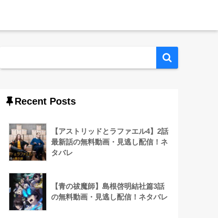
Recent Posts
【アストリッドとラファエル4】2話
最新話の無料動画・見逃し配信！ネ
タバレ
【青の祓魔師】島根啓明結社篇3話
の無料動画・見逃し配信！ネタバレ