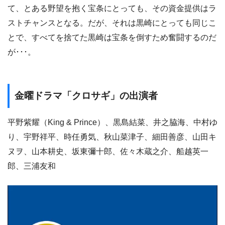
て、とある野望を抱く宝条にとっても、その資金提供はラ
ストチャンスとなる。だが、それは黒崎にとっても同じこ
とで、すべてを捨てた黒崎は宝条を倒すため奮闘するのだ
が･･･。
金曜ドラマ「クロサギ」の出演者
平野紫耀（King & Prince）、黒島結菜、井之脇海、中村ゆ
り、宇野祥平、時任勇気、秋山菜津子、細田善彦、山田キ
ヌヲ、山本耕史、坂東彌十郎、佐々木蔵之介、船越英一
郎、三浦友和