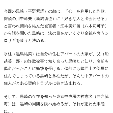
今回の黒崎（平野紫耀）の敵は、「心」を利用した詐欺。
探偵の川中幹夫（新納慎也）に「好きな人と出会わせる」
と言われ契約を結んだ被害者・江本美知留（八木莉可子）
から話を聞いた黒崎は、法の目をかいくぐり金銭を奪うシ
ロサギを喰うと決める。
氷柱（黒島結菜）は自分の住むアパートの大家が、父（船
越英一郎）の詐欺被害で知り合った黒崎だと知り、名前も
偽名だったことに衝撃を受ける。偶然にも隣同士の部屋に
住んでしまっている黒崎と氷柱だが、そんな中アパートの
住人がとある契約トラブルに巻き込まれる。
そして、黒崎の存在を知った東京中央署の神志名（井之脇
海）は、黒崎の周囲を調べ始めるが、それが思わぬ事態
に…。