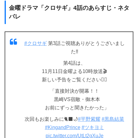
金曜ドラマ「クロサギ」4話のあらすじ・ネタ
バレ
#クロサギ
第3話ご視聴ありがとうございまし
た‼️
第4話は、
11月11日金曜よる10時放送🎬
新しい予告をご覧ください💁‍♀️
「直接対決が開幕！！
黒崎VS宿敵・御木本
お前にずっと聞きたかった」
次回もお楽しみに🐈‍⬛🌙
#平野紫耀
#黒島結菜
#KingandPrince
#ツキヨミ
pic.twitter.com/UtLt2gXuJe