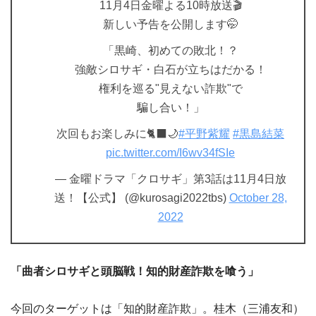
11月4日金曜よる10時放送🎬
新しい予告を公開します🤭
「黒崎、初めての敗北！？
強敵シロサギ・白石が立ちはだかる！
権利を巡る"見えない詐欺"で
騙し合い！」
次回もお楽しみに🐈‍⬛🌙
#平野紫耀
#黒島結菜
pic.twitter.com/I6wv34fSIe
— 金曜ドラマ「クロサギ」第3話は11月4日放
送！【公式】 (@kurosagi2022tbs)
October 28,
2022
「曲者シロサギと頭脳戦！知的財産詐欺を喰う」
今回のターゲットは「知的財産詐欺」。桂木（三浦友和）