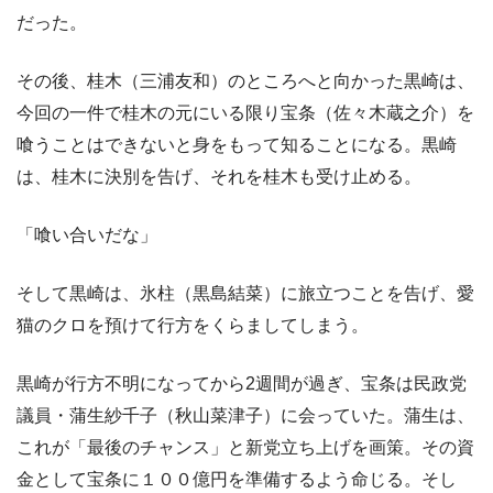
だった。
その後、桂木（三浦友和）のところへと向かった黒崎は、
今回の一件で桂木の元にいる限り宝条（佐々木蔵之介）を
喰うことはできないと身をもって知ることになる。黒崎
は、桂木に決別を告げ、それを桂木も受け止める。
「喰い合いだな」
そして黒崎は、氷柱（黒島結菜）に旅立つことを告げ、愛
猫のクロを預けて行方をくらましてしまう。
黒崎が行方不明になってから2週間が過ぎ、宝条は民政党
議員・蒲生紗千子（秋山菜津子）に会っていた。蒲生は、
これが「最後のチャンス」と新党立ち上げを画策。その資
金として宝条に１００億円を準備するよう命じる。そし