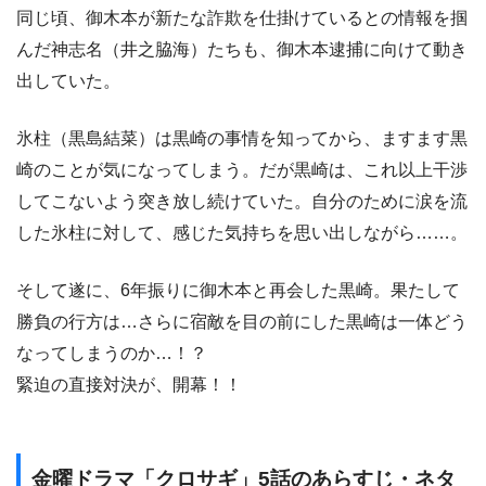
同じ頃、御木本が新たな詐欺を仕掛けているとの情報を掴
んだ神志名（井之脇海）たちも、御木本逮捕に向けて動き
出していた。
氷柱（黒島結菜）は黒崎の事情を知ってから、ますます黒
崎のことが気になってしまう。だが黒崎は、これ以上干渉
してこないよう突き放し続けていた。自分のために涙を流
した氷柱に対して、感じた気持ちを思い出しながら……。
そして遂に、6年振りに御木本と再会した黒崎。果たして
勝負の行方は…さらに宿敵を目の前にした黒崎は一体どう
なってしまうのか…！？
緊迫の直接対決が、開幕！！
金曜ドラマ「クロサギ」5話のあらすじ・ネタ