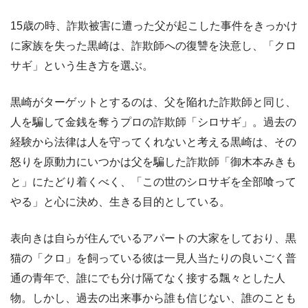
15歳の時、詐欺被害に遭った父が起こした事件をきっかけ
に家族を失った黒崎は、詐欺師への復讐を決意し、「クロ
サギ」という生き方を選ぶ。
黒崎がターゲットとするのは、父を陥れた詐欺師と同じ、
人を騙して金銭を奪うプロの詐欺師「シロサギ」。過去の
経験から法律は人を守ってくれないと考える黒崎は、その
怒りを原動力にいつかは父を騙した詐欺師「御木本みきも
と」にたどり着くべく、「この世のシロサギを全部喰って
やる」と心に決め、生きる目的としている。
表向きは自らが住んでいるアパートの大家をしており、黒
猫の「クロ」を飼っている彼は一見人当たりの良いごく普
通の青年で、誰にでも分け隔てなく接する飄々とした人
物。しかし、過去の出来事から誰も信じない、誰のことも