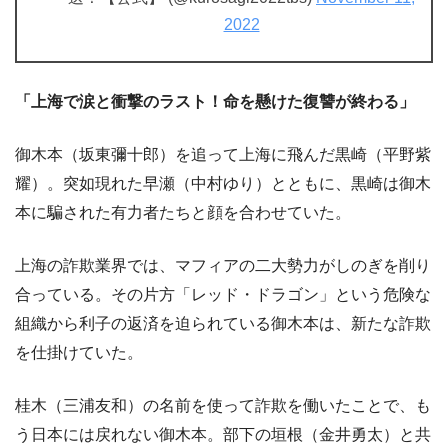
2022
「上海で涙と衝撃のラスト！命を懸けた復讐が終わる」
御木本（坂東彌十郎）を追って上海に飛んだ黒崎（平野紫
耀）。突如現れた早瀬（中村ゆり）とともに、黒崎は御木
本に騙された有力者たちと顔を合わせていた。
上海の詐欺業界では、マフィアの二大勢力がしのぎを削り
合っている。その片方「レッド・ドラゴン」という危険な
組織から利子の返済を迫られている御木本は、新たな詐欺
を仕掛けていた。
桂木（三浦友和）の名前を使って詐欺を働いたことで、も
う日本には戻れない御木本。部下の垣根（金井勇太）と共