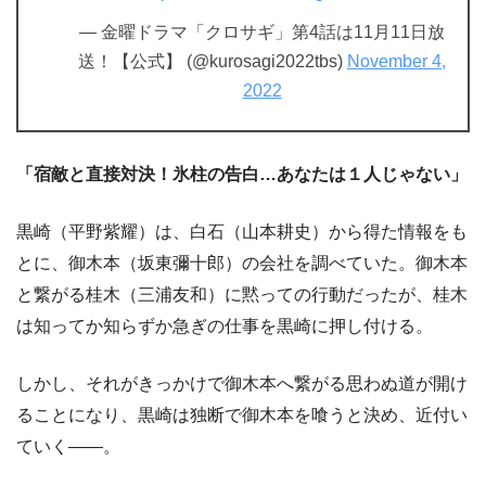
— 金曜ドラマ「クロサギ」第4話は11月11日放
送！【公式】 (@kurosagi2022tbs)
November 4,
2022
「宿敵と直接対決！氷柱の告白…あなたは１人じゃない」
黒崎（平野紫耀）は、白石（山本耕史）から得た情報をも
とに、御木本（坂東彌十郎）の会社を調べていた。御木本
と繋がる桂木（三浦友和）に黙っての行動だったが、桂木
は知ってか知らずか急ぎの仕事を黒崎に押し付ける。
しかし、それがきっかけで御木本へ繋がる思わぬ道が開け
ることになり、黒崎は独断で御木本を喰うと決め、近付い
ていく――。