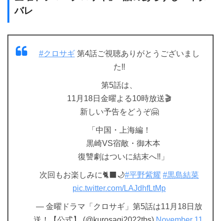
バレ
#クロサギ
第4話ご視聴ありがとうございまし
た‼️
第5話は、
11月18日金曜よる10時放送🎬
新しい予告をどうぞ🤗
「中国・上海編！
黒崎VS宿敵・御木本
復讐劇はついに結末へ‼️」
次回もお楽しみに🐈‍⬛🌙
#平野紫耀
#黒島結菜
pic.twitter.com/LAJdhfLtMp
— 金曜ドラマ「クロサギ」第5話は11月18日放
送！【公式】 (@kurosagi2022tbs)
November 11,