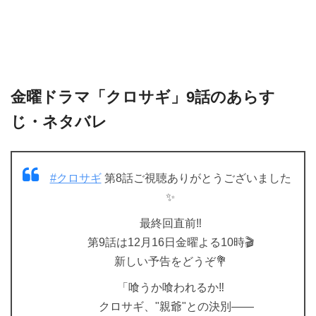
金曜ドラマ「クロサギ」9話のあらす
じ・ネタバレ
#クロサギ
第8話ご視聴ありがとうございました
✨
最終回直前‼️
第9話は12月16日金曜よる10時🎬
新しい予告をどうぞ💐
「喰うか喰われるか‼️
クロサギ、"親爺"との決別——