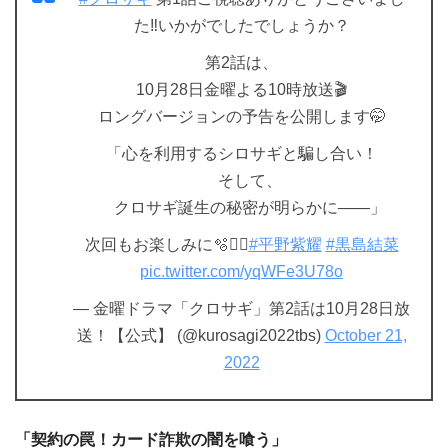
た‼️いかがでしたでしょうか？
第2話は、
10月28日金曜よる10時放送🎬
ロングバージョンの予告を公開します🤭
「心を利用するシロサギと騙し合い！
そして、
クロサギ誕生の秘密が明らかに——」
次回もお楽しみに🫧💁‍♀️
#平野紫耀
#黒島結菜
pic.twitter.com/yqWFe3U78o
— 金曜ドラマ「クロサギ」第2話は10月28日放
送！【公式】 (@kurosagi2022tbs)
October 21,
2022
「契約の罠！カード詐欺の闇を喰う」