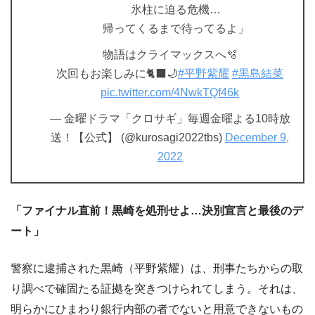
氷柱に迫る危機…
帰ってくるまで待ってるよ」
物語はクライマックスへ🫧
次回もお楽しみに🐈‍⬛🌙
#平野紫耀
#黒島結菜
pic.twitter.com/4NwkTQf46k
— 金曜ドラマ「クロサギ」毎週金曜よる10時放
送！【公式】 (@kurosagi2022tbs)
December 9,
2022
「ファイナル直前！黒崎を処刑せよ…決別宣言と最後のデ
ート」
警察に逮捕された黒崎（平野紫耀）は、刑事たちからの取
り調べで確固たる証拠を突きつけられてしまう。それは、
明らかにひまわり銀行内部の者でないと用意できないもの