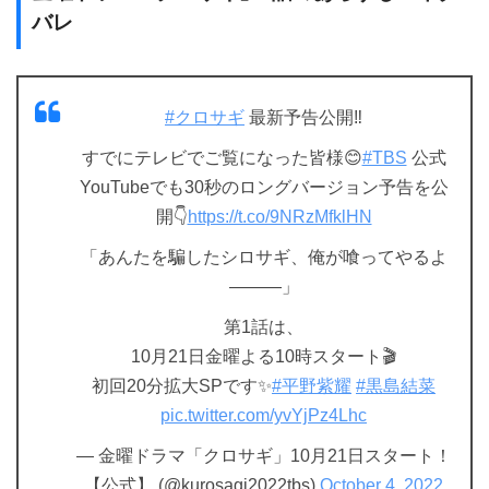
バレ
#クロサギ
最新予告公開‼️
すでにテレビでご覧になった皆様😊
#TBS
公式
YouTubeでも30秒のロングバージョン予告を公
開👇
https://t.co/9NRzMfklHN
「あんたを騙したシロサギ、俺が喰ってやるよ
———」
第1話は、
10月21日金曜よる10時スタート🎬
初回20分拡大SPです✨
#平野紫耀
#黒島結菜
pic.twitter.com/yvYjPz4Lhc
— 金曜ドラマ「クロサギ」10月21日スタート！
【公式】 (@kurosagi2022tbs)
October 4, 2022