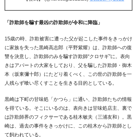
「詐欺師を騙す最凶の詐欺師が令和に降臨」
15歳の時、詐欺被害に遭った父が起こした事件をきっかけ
に家族を失った黒崎高志郎（平野紫耀）は、詐欺師への復
讐を決意し、詐欺師のみを騙す詐欺師“クロサギ”に。表向
きはアパートの大家をしており、父を騙した詐欺師・御木
本（坂東彌十郎）にたどり着くべく、この世の詐欺師を一
人残らず喰い尽くすことを生きる目的としている。
黒崎は下町の甘味処「かつら」に通い、詐欺師たちの情報
を得ている。そこにいるのは、表向きは甘味処店主、裏で
は詐欺師界のフィクサーである桂木敏夫（三浦友和）。黒
崎は、過去の事件をきっかけに、この桂木から詐欺師とし
て飼われている。