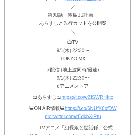
／
第9⃣話「霧島◯◯計画」
あらすじと先行カットを公開🌸
＼
📺TV
9/1(木) 22:30〜
TOKYO MX
⚡配信 (地上波同時/最速)
9/1(木) 22:30〜
dアニメストア
📖あらすじ📖
https://t.co/wZISWRHktc
💻ON AIR情報💻
https://t.co/6NUfK8ofDW
pic.twitter.com/rEdkbXIRfu
— TVアニメ「組長娘と世話係」公式