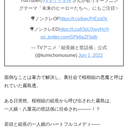
YouTuberの
#タケヤキ翔
さんが歌うオープニン
グテーマ「未来のヒーローたちへ」にもご注目✨
🎥ノンクレOP
https://t.co/bwcPrEzqQc
🎥ノンクレED
https://t.co/lOoUXwyHcH
pic.twitter.com/SPk6pZFbdb
— TVアニメ「組長娘と世話係」公式
(@kumichomusume)
July 1, 2022
面倒なことは暴力で解決し、裏社会で桜樹組の悪魔と呼ば
れていた霧島透。
ある日突然、桜樹組の組長から呼び出された霧島は、
一人娘・八重花の世話係に任命され―――！？
若頭と組長の一人娘のハートフルコメディ――