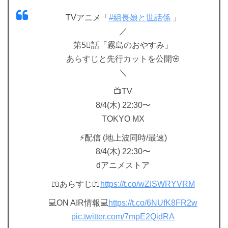
TVアニメ「
#組長娘と世話係
」
／
第5⃣話「霧島のおやすみ」
あらすじと先行カットを公開🌸
＼
📺TV
8/4(木) 22:30〜
TOKYO MX
⚡配信 (地上波同時/最速)
8/4(木) 22:30〜
dアニメストア
📖あらすじ📖
https://t.co/wZISWRYVRM
💻ON AIR情報💻
https://t.co/6NUfK8FR2w
pic.twitter.com/7mpE2QidRA