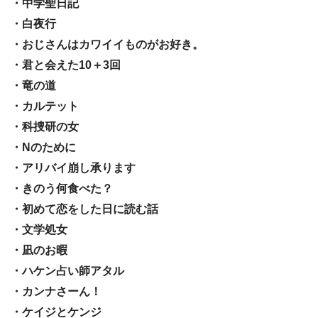
・中学聖日記
・白夜行
・おじさんはカワイイものがお好き。
・君と会えた10＋3回
・竜の道
・カルテット
・科捜研の女
・Nのために
・アリバイ崩し承ります
・きのう何食べた？
・初めて恋をした日に読む話
・文学処女
・凪のお暇
・ハケン占い師アタル
・カンナさーん！
・ケイジとケンジ