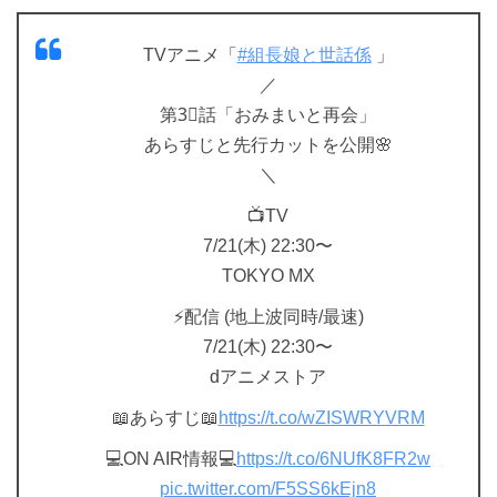
TVアニメ「
#組長娘と世話係
」
／
第3⃣話「おみまいと再会」
あらすじと先行カットを公開🌸
＼
📺TV
7/21(木) 22:30〜
TOKYO MX
⚡配信 (地上波同時/最速)
7/21(木) 22:30〜
dアニメストア
📖あらすじ📖
https://t.co/wZISWRYVRM
💻ON AIR情報💻
https://t.co/6NUfK8FR2w
pic.twitter.com/F5SS6kEjn8