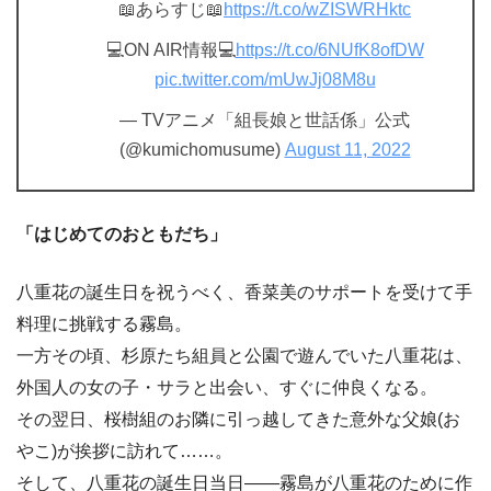
📖あらすじ📖
https://t.co/wZISWRHktc
💻ON AIR情報💻
https://t.co/6NUfK8ofDW
pic.twitter.com/mUwJj08M8u
— TVアニメ「組長娘と世話係」公式
(@kumichomusume)
August 11, 2022
「はじめてのおともだち」
八重花の誕生日を祝うべく、香菜美のサポートを受けて手
料理に挑戦する霧島。
一方その頃、杉原たち組員と公園で遊んでいた八重花は、
外国人の女の子・サラと出会い、すぐに仲良くなる。
その翌日、桜樹組のお隣に引っ越してきた意外な父娘(お
やこ)が挨拶に訪れて……。
そして、八重花の誕生日当日――霧島が八重花のために作