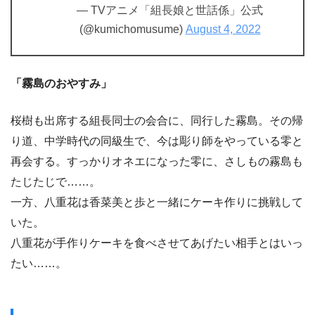
— TVアニメ「組長娘と世話係」公式
(@kumichomusume)
August 4, 2022
「霧島のおやすみ」
桜樹も出席する組長同士の会合に、同行した霧島。その帰
り道、中学時代の同級生で、今は彫り師をやっている零と
再会する。すっかりオネエになった零に、さしもの霧島も
たじたじで……。
一方、八重花は香菜美と歩と一緒にケーキ作りに挑戦して
いた。
八重花が手作りケーキを食べさせてあげたい相手とはいっ
たい……。