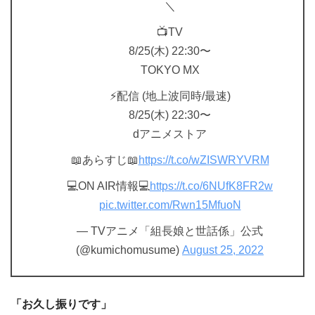
＼
📺TV
8/25(木) 22:30〜
TOKYO MX
⚡配信 (地上波同時/最速)
8/25(木) 22:30〜
dアニメストア
📖あらすじ📖
https://t.co/wZISWRYVRM
💻ON AIR情報💻
https://t.co/6NUfK8FR2w
pic.twitter.com/Rwn15MfuoN
— TVアニメ「組長娘と世話係」公式
(@kumichomusume)
August 25, 2022
「お久し振りです」