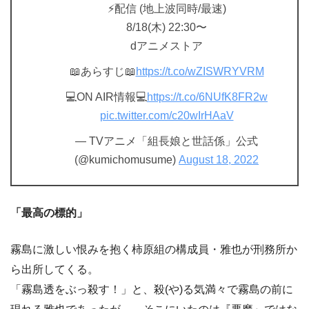
⚡配信 (地上波同時/最速)
8/18(木) 22:30〜
dアニメストア
📖あらすじ📖
https://t.co/wZISWRYVRM
💻ON AIR情報💻
https://t.co/6NUfK8FR2w
pic.twitter.com/c20wIrHAaV
— TVアニメ「組長娘と世話係」公式
(@kumichomusume)
August 18, 2022
「最高の標的」
霧島に激しい恨みを抱く柿原組の構成員・雅也が刑務所か
ら出所してくる。
「霧島透をぶっ殺す！」と、殺(や)る気満々で霧島の前に