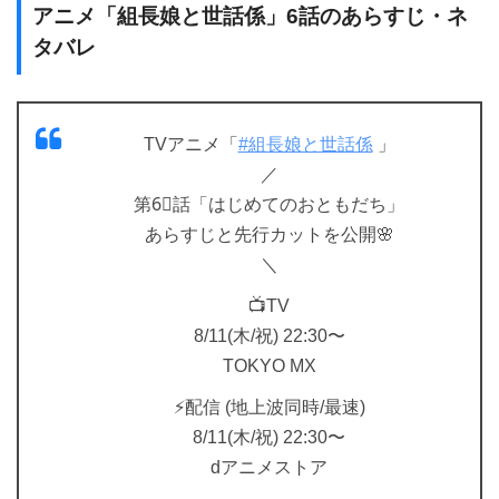
アニメ「組長娘と世話係」6話のあらすじ・ネ
タバレ
TVアニメ「
#組長娘と世話係
」
／
第6⃣話「はじめてのおともだち」
あらすじと先行カットを公開🌸
＼
📺TV
8/11(木/祝) 22:30〜
TOKYO MX
⚡配信 (地上波同時/最速)
8/11(木/祝) 22:30〜
dアニメストア