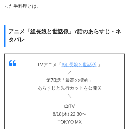
った手料理とは。
アニメ「組長娘と世話係」7話のあらすじ・ネ
タバレ
TVアニメ「
#組長娘と世話係
」
／
第7⃣話「最高の標的」
あらすじと先行カットを公開🌸
＼
📺TV
8/18(木) 22:30〜
TOKYO MX