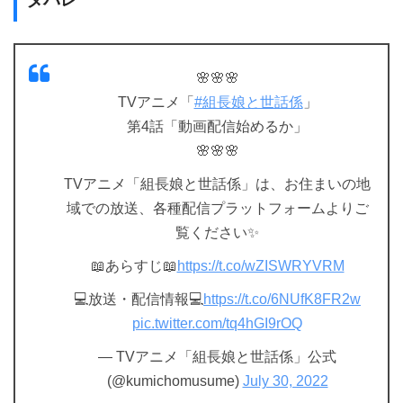
🌸🌸🌸
TVアニメ「
#組長娘と世話係
」
第4話「動画配信始めるか」
🌸🌸🌸
TVアニメ「組長娘と世話係」は、お住まいの地
域での放送、各種配信プラットフォームよりご
覧ください✨
📖あらすじ📖
https://t.co/wZISWRYVRM
💻放送・配信情報💻
https://t.co/6NUfK8FR2w
pic.twitter.com/tq4hGI9rOQ
— TVアニメ「組長娘と世話係」公式
(@kumichomusume)
July 30, 2022