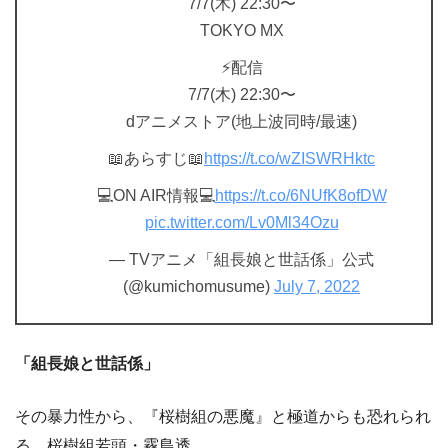
7/7(木) 22:30〜
TOKYO MX
⚡配信
7/7(木) 22:30〜
dアニメストア(地上波同時/最速)
📖あらすじ📖
https://t.co/wZISWRHktc
💻ON AIR情報💻
https://t.co/6NUfK8ofDW
pic.twitter.com/Lv0Ml34Ozu
— TVアニメ「組長娘と世話係」公式
(@kumichomusume)
July 7, 2022
「組長娘と世話係」
その暴力性から、『桜樹組の悪魔』と極道からも恐れられ
る、桜樹組若頭・霧島透。