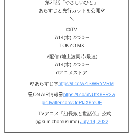
第2⃣話「やさしいひと」
あらすじと先行カットを公開🌸
＼
📺TV
7/14(木) 22:30〜
TOKYO MX
⚡配信 (地上波同時/最速)
7/14(木) 22:30〜
dアニメストア
📖あらすじ📖
https://t.co/wZISWRYVRM
💻ON AIR情報💻
https://t.co/6NUfK8FR2w
pic.twitter.com/OdPtJX8mOF
— TVアニメ「組長娘と世話係」公式
(@kumichomusume)
July 14, 2022