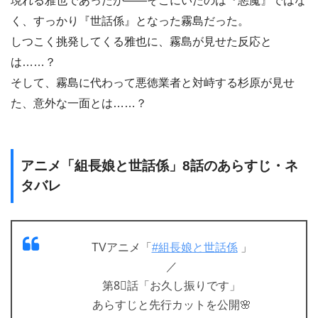
現れる雅也であったが――そこにいたのは『悪魔』ではな
く、すっかり『世話係』となった霧島だった。
しつこく挑発してくる雅也に、霧島が見せた反応と
は……？
そして、霧島に代わって悪徳業者と対峙する杉原が見せ
た、意外な一面とは……？
アニメ「組長娘と世話係」8話のあらすじ・ネ
タバレ
TVアニメ「
#組長娘と世話係
」
／
第8⃣話「お久し振りです」
あらすじと先行カットを公開🌸