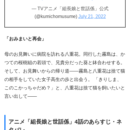
— TVアニメ「組長娘と世話係」公式
(@kumichomusume)
July 21, 2022
「おみまいと再会」
母のお見舞いに病院を訪れる八重花。同行した霧島は、か
つての桜樹組の若頭で、兄貴分だった葵と鉢合わせする。
そして、お見舞いからの帰り道――霧島と八重花は捨て猫
の相手をしていた女子高生の歩と出会う。 「きりしま、
このこかっちゃだめ？」と、八重花は捨て猫を飼いたいと
言い出して――
アニメ「組長娘と世話係」4話のあらすじ・ネ
タバレ