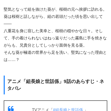
堅気となって組を抜けた葵が、桜樹の元へ挨拶に訪れる。
葵は桜樹と話しながら、組の若頭だった頃を思い出して
――
八重花を身に宿した美幸と、桜樹の穏やかな日々。そし
て、手の着けられないはねっ返りだった霧島に手を焼きな
がらも、兄貴分としてしっかり面倒を見る葵。
そんな葵が極道の世界から足を洗い、堅気になった理由と
は……？
アニメ「組長娘と世話係」9話のあらすじ・ネ
タバレ
TVアニメ「
#組長娘と世話係
」