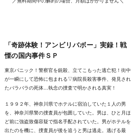
／無料期間中の解約の場合、月額はかかりません＼
「奇跡体験！アンビリバボー」実録！戦
慄の国内事件ＳＰ
東京パニック！警察官を銃殺、立てこもった逃亡犯！街中
が一瞬にして恐怖に包まれる▽病院長殺害事件、発見され
たバラバラの死体…執念の捜査で明かされる真実！
１９９２年、神奈川県でホテルに宿泊していた１人の男
を、神奈川県警の捜査員が包囲していた。男は、ひと月ほ
ど前に強盗致傷容疑で指名手配されていた。男がホテルを
出たのを機に、捜査員が後を追うと男は逃走。逃げる最