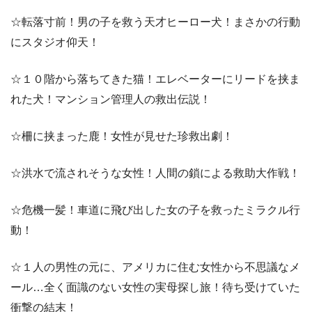
☆転落寸前！男の子を救う天才ヒーロー犬！まさかの行動
にスタジオ仰天！
☆１０階から落ちてきた猫！エレベーターにリードを挟ま
れた犬！マンション管理人の救出伝説！
☆柵に挟まった鹿！女性が見せた珍救出劇！
☆洪水で流されそうな女性！人間の鎖による救助大作戦！
☆危機一髪！車道に飛び出した女の子を救ったミラクル行
動！
☆１人の男性の元に、アメリカに住む女性から不思議なメ
ール…全く面識のない女性の実母探し旅！待ち受けていた
衝撃の結末！