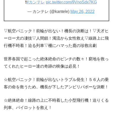
❗
#カンテレ
pic.twitter.com/9VnoSdx7KG
— カンテレ (@kantele)
May 26, 2022
▽航空パニック！前輪が出ない！機長の決断は！▽天才ヒ
ーロー犬の凄技▽人間鎖！濁流から女性救え▽線路上に飛
行機不時着！迫る列車▽柵にハマった鹿の珍救出劇
世界各国で起こった絶体絶命のピンチの数々！窮地を救っ
てくれたヒーロー達の奇跡の映像は必見！
☆航空パニック！前輪が出ないトラブル発生！５６人の乗
客の命を救うため、機長が下したアンビリバボーな決断！
☆絶体絶命！線路の上に不時着した小型飛行機！迫りくる
列車、パイロットを救え！