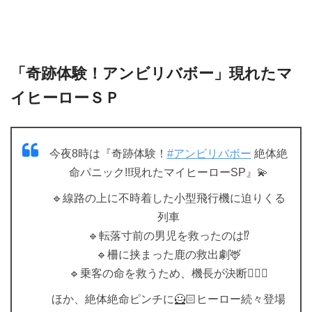
「奇跡体験！アンビリバボー」現れたマ
イヒーローＳＰ
今夜8時は『奇跡体験！
#アンビリバボー
絶体絶
命パニック!!現れたマイヒーローSP』💫
🔹線路の上に不時着した小型飛行機に迫りくる
列車
🔹転落寸前の男児を救ったのは⁉
🔹柵に挟まった鹿の救出劇🦌
🔹乗客の命を救うため、機長が決断🧑🏻‍✈️
ほか、絶体絶命ピンチに🦸🏻ヒーロー続々登場