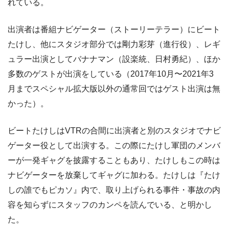
れている。
出演者は番組ナビゲーター（ストーリーテラー）にビート
たけし、他にスタジオ部分では剛力彩芽（進行役）、レギ
ュラー出演としてバナナマン（設楽統、日村勇紀）、ほか
多数のゲストが出演をしている（2017年10月〜2021年3
月までスペシャル拡大版以外の通常回ではゲスト出演は無
かった）。
ビートたけしはVTRの合間に出演者と別のスタジオでナビ
ゲーター役として出演する。この際にたけし軍団のメンバ
ーが一発ギャグを披露することもあり、たけしもこの時は
ナビゲーターを放棄してギャグに加わる。たけしは『たけ
しの誰でもピカソ』内で、取り上げられる事件・事故の内
容を知らずにスタッフのカンペを読んでいる、と明かし
た。