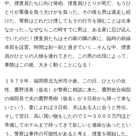
中、捜査員たちに向け発砲、捜査員ひとりが死亡、もうひ
とりが重傷を負う大けがを負った。その後も男は逃走し続
けた。警察はどれだけ捜してもその行方を掴むことは出来
なかった…なぜならこの時すでに男は、ある家に忍び込ん
でいたのだ！捜査員たちはその家の隣の家に、臨時の前線
本部を設置。時間は刻一刻と過ぎていく…そんな中、捜査
員がひとりの人物を連れてきた。この男の出現によって、
事態はこの後、大きく動くことになる！
１９７９年、福岡県北九州市小倉。この日、ひとりの女
性、鷹野清美（仮名）が警察に相談に来た。鷹野総合病院
の病院長で夫の鷹野秀樹（仮名）が３日前から帰って来な
いという。妻によれば３日前、夫はある人に会うと外出。
そして翌日、高い買い物をしたので２〜３０００万円ほど
準備してホテルまで持ってきて欲しいと連絡があったとい
う。警察は事件の可能性があると考え、捜査を開始した。