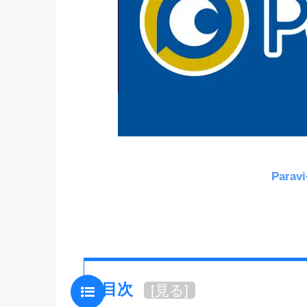
Para
目次
[
見る
]