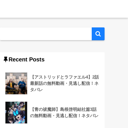
Recent Posts
【アストリッドとラファエル4】2話
最新話の無料動画・見逃し配信！ネ
タバレ
【青の祓魔師】島根啓明結社篇3話
の無料動画・見逃し配信！ネタバレ