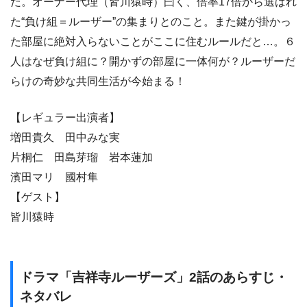
だ。オーナー代理（皆川猿時）曰く、倍率17倍から選ばれ
た“負け組＝ルーザー”の集まりとのこと。また鍵が掛かっ
た部屋に絶対入らないことがここに住むルールだと…。６
人はなぜ負け組に？開かずの部屋に一体何が？ルーザーだ
らけの奇妙な共同生活が今始まる！
【レギュラー出演者】
増田貴久 田中みな実
片桐仁 田島芽瑠 岩本蓮加
濱田マリ 國村隼
【ゲスト】
皆川猿時
ドラマ「吉祥寺ルーザーズ」2話のあらすじ・
ネタバレ