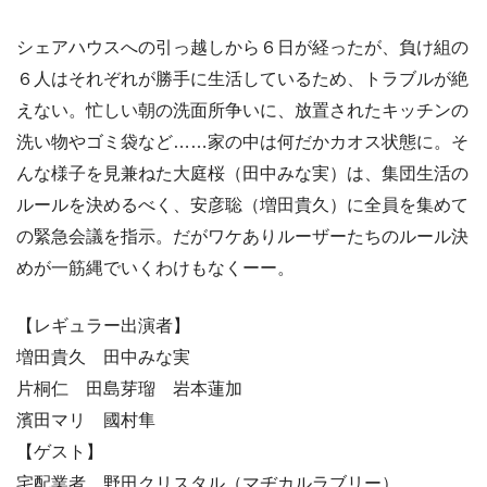
シェアハウスへの引っ越しから６日が経ったが、負け組の
６人はそれぞれが勝手に生活しているため、トラブルが絶
えない。忙しい朝の洗面所争いに、放置されたキッチンの
洗い物やゴミ袋など……家の中は何だかカオス状態に。そ
んな様子を見兼ねた大庭桜（田中みな実）は、集団生活の
ルールを決めるべく、安彦聡（増田貴久）に全員を集めて
の緊急会議を指示。だがワケありルーザーたちのルール決
めが一筋縄でいくわけもなくーー。
【レギュラー出演者】
増田貴久 田中みな実
片桐仁 田島芽瑠 岩本蓮加
濱田マリ 國村隼
【ゲスト】
宅配業者…野田クリスタル（マヂカルラブリー）