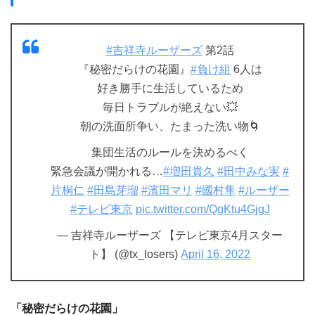
#吉祥寺ルーザーズ
第2話
『秘密だらけの花園』
#負け組
6人は
好き勝手に生活しているため
毎日トラブルが絶えない💥
朝の洗面所争い、たまった洗い物🌀
集団生活のルールを決めるべく
緊急会議が開かれる…
#増田貴久
#田中みな実
#
片桐仁
#田島芽瑠
#濱田マリ
#國村隼
#ルーザー
#テレビ東京
pic.twitter.com/QgKtu4GjgJ
— 吉祥寺ルーザーズ 【テレビ東京4月スター
ト】 (@tx_losers)
April 16, 2022
「秘密だらけの花園」