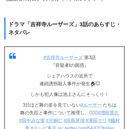
ドラマ「吉祥寺ルーザーズ」3話のあらすじ・
ネタバレ
#吉祥寺ルーザーズ
第3話
『容疑者Iの困惑』
シェアハウスの近所で
連続誘拐殺人事件が発生🏠💥
しかも犯人像は池上さんにそっくり！
3日ほど舞の姿を見ていない
#ルーザー
たちは
舞の失踪と事件について推理し…🕵️‍♀️💭
#増田貴久
#田中みな実
#片桐仁
#田島芽瑠
#濱田マリ
#國村
隼
#テレビ東京
pic.twitter.com/5AXZOhnles