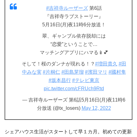
#吉祥寺ルーザーズ
第6話
『吉祥寺ラブストーリー』
5月16日(月)夜11時6分放送！
翠、ギャンブル依存脱却には
“恋愛”ということで…
マッチングアプリにハマる📱💕
そして！桜のダンナが現れる！？
#増田貴久
#田
中みな実
#片桐仁
#田島芽瑠
#濱田マリ
#國村隼
#坂本昌行
#テレビ東京
pic.twitter.com/cFRUch9Rtd
— 吉祥寺ルーザーズ 第6話5月16日(月)夜11時6
分放送 (@tx_losers)
May 12, 2022
シェアハウス生活がスタートして早１カ月。初めての更新