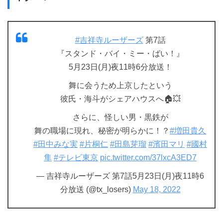
#吉祥寺ルーザーズ
第7話
『スタンド・バイ・ミー・ばい！』
5月23日(月)夜11時6分放送！
舞に会うため上京したという
彼氏・海斗がシェアハウスへ🏠💥
さらに、怪しい男・黒鉄が
舞の職場に現れ、秘密が明らかに！？
#増田貴久
#田中みな実
#片桐仁
#田島芽瑠
#濱田マリ
#國村
隼
#テレビ東京
pic.twitter.com/37lxcA3ED7
— 吉祥寺ルーザーズ 第7話5月23日(月)夜11時6
分放送 (@tx_losers)
May 18, 2022