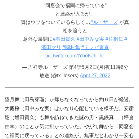
“同窓会で福岡に帰っている”
と連絡が入るが、
舞はウソをついているらしく…
#ルーザーズ
が真
相を追うと
意外な展開に
#増田貴久
#田中みな実
#片桐仁
#
濱田マリ
#國村隼
#テレビ東京
pic.twitter.com/tYboKJhThc
— 吉祥寺ルーザーズ 第4話5月2日(月)夜11時6分
放送 (@tx_losers)
April 27, 2022
望月舞（田島芽瑠）が帰らなくなってから約６日が経過。
大庭桜（田中みな実）はかなり心配している様子だ。安彦
聡（増田貴久）も舞を訪ねてきた謎の男・黒鉄真二（坪倉
由幸）のことが気に掛かっていた。やがて舞から「同窓会
で福岡に戻っている」との連絡が。無事だとわかり一安心