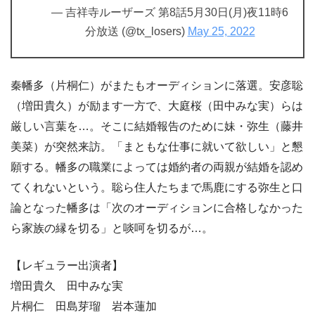
— 吉祥寺ルーザーズ 第8話5月30日(月)夜11時6
分放送 (@tx_losers)
May 25, 2022
秦幡多（片桐仁）がまたもオーディションに落選。安彦聡
（増田貴久）が励ます一方で、大庭桜（田中みな実）らは
厳しい言葉を…。そこに結婚報告のために妹・弥生（藤井
美菜）が突然来訪。「まともな仕事に就いて欲しい」と懇
願する。幡多の職業によっては婚約者の両親が結婚を認め
てくれないという。聡ら住人たちまで馬鹿にする弥生と口
論となった幡多は「次のオーディションに合格しなかった
ら家族の縁を切る」と啖呵を切るが…。
【レギュラー出演者】
増田貴久 田中みな実
片桐仁 田島芽瑠 岩本蓮加