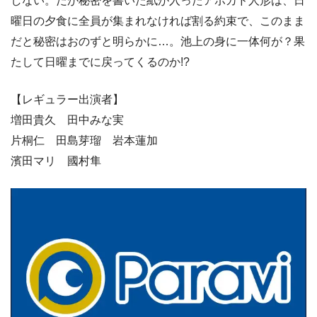
しない。だが秘密を書いた紙が入ったアボカド人形は、日
曜日の夕食に全員が集まれなければ割る約束で、このまま
だと秘密はおのずと明らかに…。池上の身に一体何が？果
たして日曜までに戻ってくるのか!?
【レギュラー出演者】
増田貴久 田中みな実
片桐仁 田島芽瑠 岩本蓮加
濱田マリ 國村隼