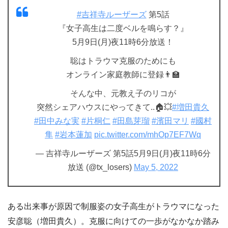
#吉祥寺ルーザーズ
第5話
『女子高生は二度ベルを鳴らす？』
5月9日(月)夜11時6分放送！
聡はトラウマ克服のためにも
オンライン家庭教師に登録👨‍🏫
そんな中、元教え子のリコが
突然シェアハウスにやってきて..🏠💥
#増田貴久
#田中みな実
#片桐仁
#田島芽瑠
#濱田マリ
#國村
隼
#岩本蓮加
pic.twitter.com/mhOp7EF7Wq
— 吉祥寺ルーザーズ 第5話5月9日(月)夜11時6分
放送 (@tx_losers)
May 5, 2022
ある出来事が原因で制服姿の女子高生がトラウマになった
安彦聡（増田貴久）。克服に向けての一歩がなかなか踏み