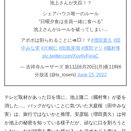
池上さんが失踪！？
シェアハウス唯一のルール
“日曜夕食は全員一緒に食べる”
池上さんがルールを破ってしまい…
アボボは割られることに🥑💥！？
#増田貴久
#田
中みな実
#片桐仁
#田島芽瑠
#濱田マリ
#國村隼
pic.twitter.com/Xuy6yFeiaC
— 吉祥寺ルーザーズ 第11話6月20日(月)夜11時6
分放送 (@tx_losers)
June 15, 2022
テレビ取材があった日を境に、池上隆二（國村隼）が姿を
消した…。バッグがないことに気づいた大庭桜（田中みな
実）は、旅行ではないかと推理。安彦聡（増田貴久）は何
か池上の秘密を知っている様子だが、頑なに口を割ろうと