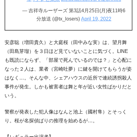
— 吉祥寺ルーザーズ 第3話4月25日(月)夜11時6
分放送 (@tx_losers)
April 19, 2022
安彦聡（増田貴久）と大庭桜（田中みな実）は、望月舞
（田島芽瑠）を３日ほど見ていないことに気づく。LINE
も既読にならず、「部屋で死んでいるのでは？」と心配に
なった２人は、業者（宮崎吐夢）に鍵を開けてもらうが姿
はなく…。そんな中、シェアハウスの近所で連続誘拐殺人
事件が発生。しかも被害者は舞と年が近い女性ばかりだと
いう。
警察が発表した犯人像はなんと池上（國村隼）とそっく
り。桜が名探偵ばりの推理を始めるが…。
【レギュラー出演者】