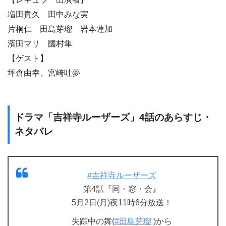
増田貴久 田中みな実
片桐仁 田島芽瑠 岩本蓮加
濱田マリ 國村隼
【ゲスト】
坪倉由幸、宮崎吐夢
ドラマ「吉祥寺ルーザーズ」4話のあらすじ・
ネタバレ
#吉祥寺ルーザーズ
第4話『同・窓・会』
5月2日(月)夜11時6分放送！
失踪中の舞(
#田島芽瑠
)から