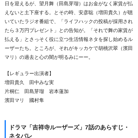
日を迎えるが、望月舞（田島芽瑠）はお金がなく家賃が払
えないと土下座する。とその時、安彦聡（増田貴久）が聴
いていたラジオ番組で、「ライフハックの投稿が採用され
たら３万円プレゼント」との告知が。「それで舞の家賃が
払える」とさっそく役に立つ生活情報ネタを探し始めるル
ーザーたち。ところが、それがキッカケで胡桃沢翠（濱田
マリ）の過去と心の闇が明るみにーー。
【レギュラー出演者】
増田貴久 田中みな実
片桐仁 田島芽瑠 岩本蓮加
濱田マリ 國村隼
ドラマ「吉祥寺ルーザーズ」7話のあらすじ・
ネタバレ