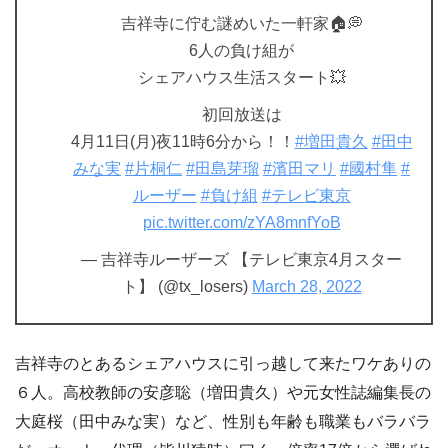
吉祥寺に佇む謎めいた一軒家🏠💭
6人の負け組が
シェアハウス生活スタート💥
初回放送は
4月11日(月)夜11時6分から！！
#増田貴久
#田中
みな実
#片桐仁
#田島芽瑠
#濱田マリ
#國村隼
#
ルーザー
#負け組
#テレビ東京
pic.twitter.com/zYA8mnfYoB
— 吉祥寺ルーザーズ 【テレビ東京4月スター
ト】 (@tx_losers)
March 28, 2022
吉祥寺のとあるシェアハウスに引っ越して来たワケありの
６人。高校教師の安彦聡（増田貴久）や元女性誌編集長の
大庭桜（田中みな実）など、性別も年齢も職業もバラバラ