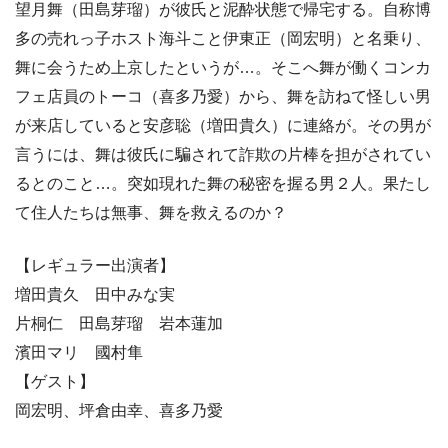
望月舞（田島芽瑠）が彼氏と泥酔状態で帰宅する。自称博
多の売れっ子ホスト海斗こと伊東正（岡宏明）と名乗り、
舞に会うため上京したというが…。そこへ舞が働くコンカ
フェ店員のトーコ（喜多乃愛）から、舞を訪ねて怪しい男
が来店していると安彦聡（増田貴久）に連絡が。その男が
言うには、舞は彼氏に騙されて詐欺の片棒を担がされてい
るとのこと…。突如現れた舞の秘密を握る男２人。果たし
て住人たちは無事、舞を救えるのか？
【レギュラー出演者】
増田貴久 田中みな実
片桐仁 田島芽瑠 岩本蓮加
濱田マリ 國村隼
【ゲスト】
岡宏明、坪倉由幸、喜多乃愛