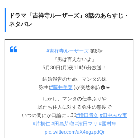
ドラマ「吉祥寺ルーザーズ」8話のあらすじ・
ネタバレ
#吉祥寺ルーザーズ
第8話
『男は言えないよ』
5月30日(月)夜11時6分放送！
結婚報告のため、マンタの妹
弥生(
#藤井美菜
)が突然来訪🏠☀️
しかし、マンタの仕事ぶりや
聡たち住人に対する弥生の態度で
いつの間にか口論に…💥
#増田貴久
#田中みな実
#片桐仁
#田島芽瑠
#濱田マリ
#國村隼
pic.twitter.com/uX4egzpdQr