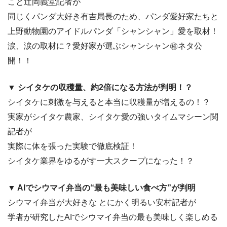
こと辻岡義堂記者が
同じくパンダ大好き有吉局長のため、パンダ愛好家たちと
上野動物園のアイドルパンダ「シャンシャン」愛を取材！
涙、涙の取材に？愛好家が選ぶシャンシャン㊙ネタ公
開！！
▼ シイタケの収穫量、約2倍になる方法が判明！？
シイタケに刺激を与えると本当に収穫量が増えるの！？
実家がシイタケ農家、シイタケ愛の強いタイムマシーン関
記者が
実際に体を張った実験で徹底検証！
シイタケ業界をゆるがす一大スクープになった！？
▼ AIでシウマイ弁当の“最も美味しい食べ方”が判明
シウマイ弁当が大好きな とにかく明るい安村記者が
学者が研究したAIでシウマイ弁当の最も美味しく楽しめる