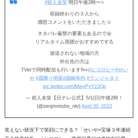
#前人未笑
明日午後2時〜⭐️
収録終わりの３人から
感想コメントをいただきました☺️
ネタバレ厳禁の要素もあるので㊙️
リアルタイム視聴がおすすめです💪
放送されない地域の方
外出先の方は
TVerで同時配信も行います‼️👀
#ヒコロヒー
#せい
や
#霜降り明星
#国崎和也
#ランジャタイ
pic.twitter.com/MwyPyY2JQp
— 前人未笑【日テレ公式】5/1(日)午後2時！
(@zenjinmisho_ntv)
April 30, 2022
笑えない状況下で笑顔にできる？「せいや×宝塚３年連続