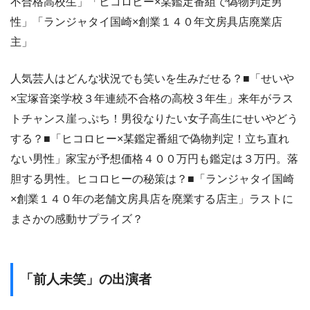
不合格高校生」「ヒコロヒー×某鑑定番組で偽物判定男
性」「ランジャタイ国崎×創業１４０年文房具店廃業店
主」
人気芸人はどんな状況でも笑いを生みだせる？■「せいや
×宝塚音楽学校３年連続不合格の高校３年生」来年がラス
トチャンス崖っぷち！男役なりたい女子高生にせいやどう
する？■「ヒコロヒー×某鑑定番組で偽物判定！立ち直れ
ない男性」家宝が予想価格４００万円も鑑定は３万円。落
胆する男性。ヒコロヒーの秘策は？■「ランジャタイ国崎
×創業１４０年の老舗文房具店を廃業する店主」ラストに
まさかの感動サプライズ？
「前人未笑」の出演者