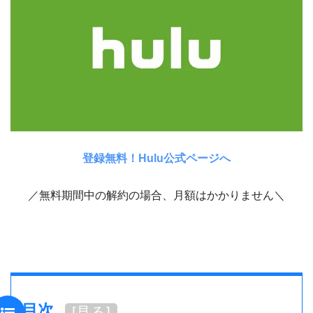
登録無料！Hulu公式ページへ
／無料期間中の解約の場合、月額はかかりません＼
目次
[
見る
]