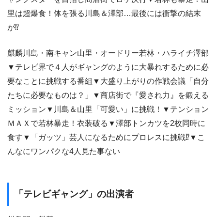
里は超爆食！体を張る川島＆澤部…最後には衝撃の結末
が⁉
麒麟川島・南キャン山里・オードリー若林・ハライチ澤部
▼テレビ界で４人がギャングのように大暴れするために必
要なことに挑戦する番組▼大盛り上がりの作戦会議「自分
たちに必要なものは？」▼商店街で『愛され力』を鍛える
ミッション▼川島＆山里「可愛い」に挑戦！▼テンション
ＭＡＸで若林暴走！衣装破る▼澤部トンカツを2枚同時に
食す▼「ガッツ」芸人になるためにプロレスに挑戦⁉▼こ
んなにワンパクな4人見た事ない
「テレビギャング」の出演者