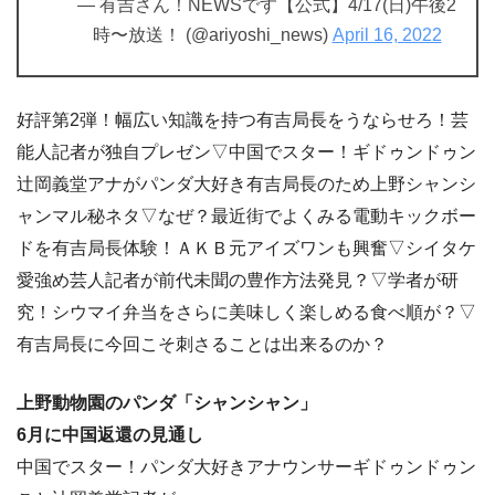
— 有吉さん！NEWSです【公式】4/17(日)午後2
時〜放送！ (@ariyoshi_news)
April 16, 2022
好評第2弾！幅広い知識を持つ有吉局長をうならせろ！芸
能人記者が独自プレゼン▽中国でスター！ギドゥンドゥン
辻岡義堂アナがパンダ大好き有吉局長のため上野シャンシ
ャンマル秘ネタ▽なぜ？最近街でよくみる電動キックボー
ドを有吉局長体験！ＡＫＢ元アイズワンも興奮▽シイタケ
愛強め芸人記者が前代未聞の豊作方法発見？▽学者が研
究！シウマイ弁当をさらに美味しく楽しめる食べ順が？▽
有吉局長に今回こそ刺さることは出来るのか？
上野動物園のパンダ「シャンシャン」
6月に中国返還の見通し
中国でスター！パンダ大好きアナウンサーギドゥンドゥン