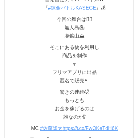
『
#錬金バトルKASEGE
』💰
今回の舞台は👇🏼
無人島🏝
廃鉱山⛰
そこにある物を利用し
商品を制作
🔽
フリマアプリに出品
匿名で販売💴
驚きの連続🤯
もっとも
お金を稼げるのは
誰なのか⁉️
MC
#佐藤隆太
https://t.co/FwOKeTdH6K