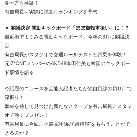
食べ方を検証！
有吉局長も実際に試食しランキングを予想！
▼ 閣議決定 電動キックボード「ほぼ自転車扱い」に！？
最近街でよくみる電動キックボード。今年の3月に閣議決
定。
有吉局長がスタジオで交通ルールテストと試乗を体験！
元IZ*ONEメンバーのAKB48本田仁美も韓国のキックボー
ド事情を語る
今話題のニュースを芸能人記者たちが独自目線の切り口で
深掘り！
取材を通して見つけた新たなスクープを有吉局長にスタジ
オで熱くプレゼン！
有吉局長に今回こそ最高評価の“超特報”をもらうことがで
きるのか？