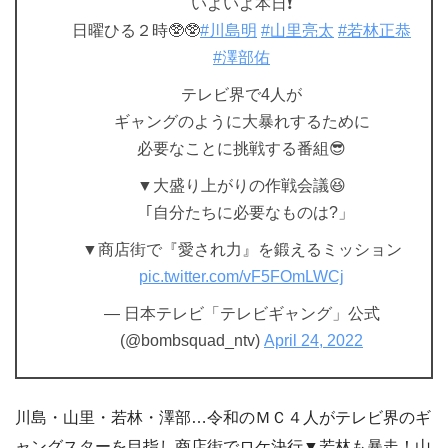
いよいよ本日❗️
日曜ひる２時🥸🥸
#川島明
#山里亮太
#若林正恭
#澤部佑
テレビ界で4人が
ギャングのように大暴れするために
必要なことに挑戦する番組😎
▼大盛り上がりの作戦会議😆
｢自分たちに必要なものは?」
▼商店街で『愛され力』を鍛えるミッション
pic.twitter.com/vF5FOmLWCj
— 日本テレビ「テレビギャング」公式
(@bombsquad_ntv)
April 24, 2022
川島・山里・若林・澤部…令和のＭＣ４人がテレビ界のギ
ャングスターを目指し商店街でロケ決行▼若林も暴走！山