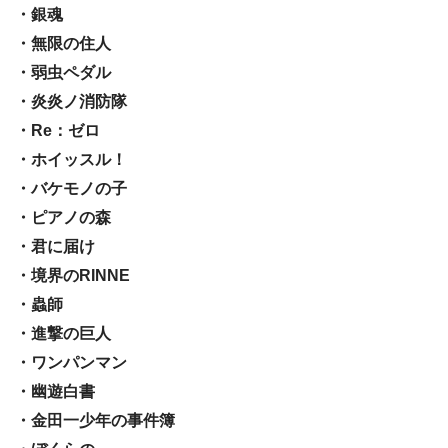
・銀魂
・無限の住人
・弱虫ペダル
・炎炎ノ消防隊
・Re：ゼロ
・ホイッスル！
・バケモノの子
・ピアノの森
・君に届け
・境界のRINNE
・蟲師
・進撃の巨人
・ワンパンマン
・幽遊白書
・金田一少年の事件簿