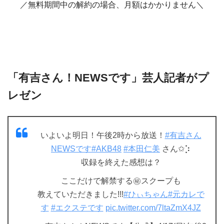
／無料期間中の解約の場合、月額はかかりません＼
「有吉さん！NEWSです」芸人記者がプ
レゼン
いよいよ明日！午後2時から放送！
#有吉さん
NEWSです
#AKB48
#本田仁美
さん✩︎⡱
収録を終えた感想は？
ここだけで解禁する㊙︎スクープも
教えていただきました!!!
#ひぃちゃん
#元カレで
す
#エクステです
pic.twitter.com/7ltaZmX4JZ