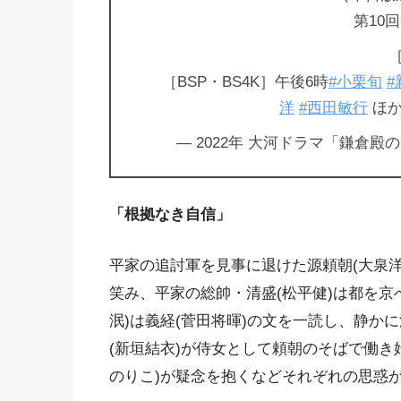
第10
［BSP・BS4K］午後6時
#小栗旬
#
洋
#西田敏行
ほ
— 2022年 大河ドラマ「鎌倉殿の13人
「根拠なき自信」
平家の追討軍を見事に退けた源頼朝(大泉洋
笑み、平家の総帥・清盛(松平健)は都を京
泯)は義経(菅田将暉)の文を一読し、静か
(新垣結衣)が侍女として頼朝のそばで働き
のりこ)が疑念を抱くなどそれぞれの思惑