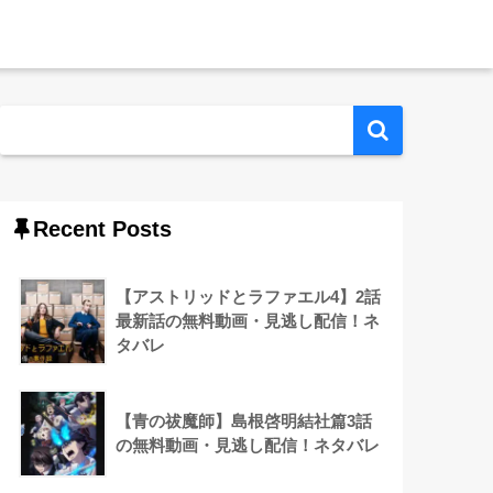
Recent Posts
【アストリッドとラファエル4】2話
最新話の無料動画・見逃し配信！ネ
タバレ
【青の祓魔師】島根啓明結社篇3話
の無料動画・見逃し配信！ネタバレ