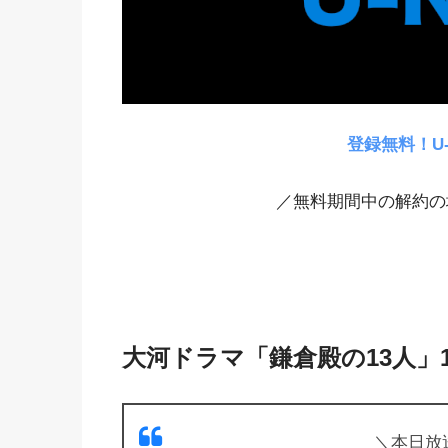
登録無料！U
／無料期間中の解約の
大河ドラマ「鎌倉殿の13人」
＼本日放