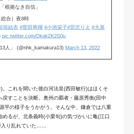
回「根拠なき自信」
［総合］夜8時
新垣結衣
#菅田将暉
#小池栄子
#宮沢りえ
#大泉
か
pic.twitter.com/DkqkZK2S0u
」 (@nhk_kamakura13)
March 13, 2022
)。これを聞いた後白河法皇(西田敏行)はほくそ
へ戻すことを決断。奥州の覇者・藤原秀衡(田中
に源平の様子をうかがう。そんな中、鎌倉では八重
始めるが、北条義時(小栗旬)の気づかいに亀(江口
が入り乱れていた……