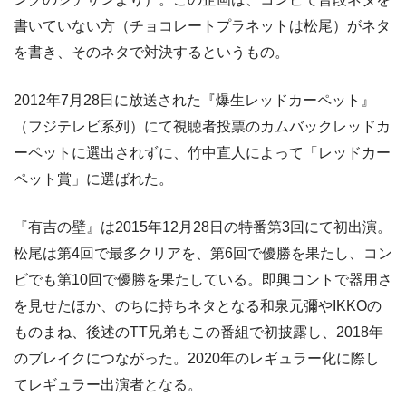
書いていない方（チョコレートプラネットは松尾）がネタ
を書き、そのネタで対決するというもの。
2012年7月28日に放送された『爆生レッドカーペット』
（フジテレビ系列）にて視聴者投票のカムバックレッドカ
ーペットに選出されずに、竹中直人によって「レッドカー
ペット賞」に選ばれた。
『有吉の壁』は2015年12月28日の特番第3回にて初出演。
松尾は第4回で最多クリアを、第6回で優勝を果たし、コン
ビでも第10回で優勝を果たしている。即興コントで器用さ
を見せたほか、のちに持ちネタとなる和泉元彌やIKKOの
ものまね、後述のTT兄弟もこの番組で初披露し、2018年
のブレイクにつながった。2020年のレギュラー化に際し
てレギュラー出演者となる。