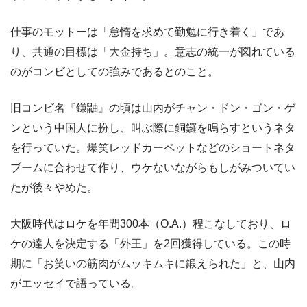
仕事のモットーは「怠惰を求めて勤勉に行き着く」であ
り、共通の目標は「大金持ち」。意志の統一が図れている
のがコンビとしての強みであるとのこと。
旧コンビ名『鎌鼬』の頃は山内がチャン・ドン・ゴン・ゲ
ンという中国人に扮し、叫ぶ際に銅鑼を鳴らすというネタ
を行っていた。爆笑レッドカーペットなどのショートネタ
ブームに合わせて作り、ウケないながらもしがみついてい
たが後々やめた。
大阪時代はロケを年間300本（O.A.）程こなしており、ロ
ケの達人を決定する「外王」を2回獲得している。この時
期に「お笑いの筋肉がムッキムキに鍛えられた」と、山内
がエッセイで語っている。