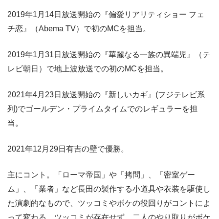
2019年1月14日放送開始の『偏愛リアリティショー フェ
チ恋』（Abema TV）で初のMCを担当。
2019年1月31日放送開始の『華麗なる一族の異端児』（テ
レビ朝日）で地上波放送での初のMCを担当。
2021年4月23日放送開始の『新しいカギ』(フジテレビ系
列)でゴールデン・プライムタイムでのレギュラーを担
当。
2021年12月29日有吉の壁で優勝。
主にコント。「ローマ帝国」や「拷問」、「密室ゲー
ム」、「業者」など長田の製作する小道具や衣装を駆使し
た演劇的なもので、ツッコミやボケの役回りがコントによ
って変わる。ツッコミが存在せず、二人のやり取りがボケ