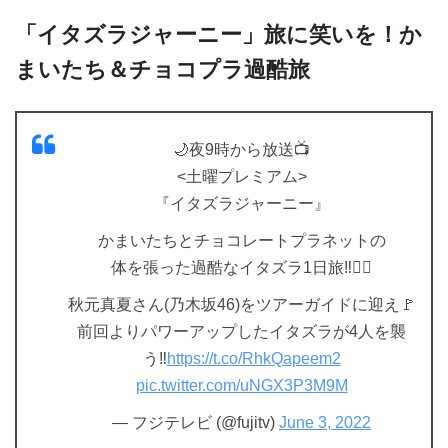
「イタズラジャーニー」旅に笑いを！か
まいたち＆チョコプラ過酷旅
🌙夜9時から放送📺
<土曜プレミアム>
『イタズラジャーニー』
かまいたちとチョコレートプラネットの
体を張った過酷なイタズラ1日旅‼️😵‍💫
秋元真夏さん(乃木坂46)をツアーガイドに迎え🚩
前回よりパワーアップしたイタズラが4人を襲
う‼️
https://t.co/RhkQapeem2
pic.twitter.com/uNGX3P3M9M
— フジテレビ (@fujitv)
June 3, 2022