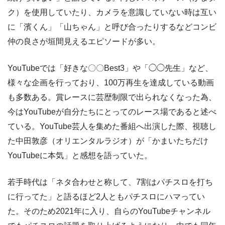
ク）を使用していたり、カメラを意識していない時は互い
に「濱くん」「山ちゃん」と呼び合ったりするなどコンビ
仲の良さが垣間見えるエピソードが多い。
YouTubeでは「好きな〇〇Best3」や「◯◯先生」など、
様々な企画を行っており、100万再生を達成している動画
も多数ある。賞レースに芸歴制限で出られなくなった為、
今はYouTubeが自分たちにとってのレース場であると述べ
ている。YouTube芸人を集めた番組へ出演した際、視聴し
た中田敦彦（オリエンタルラジオ）が「かまいたちだけ
YouTubeに本気」と感想を語っていた。
若手時代は「ネタ合わせと称して、7割はパチスロを打ち
に行ってた」と語るほど2人ともパチスロにハマってい
た。そのため2021年に入り、自らのYouTubeチャンネル