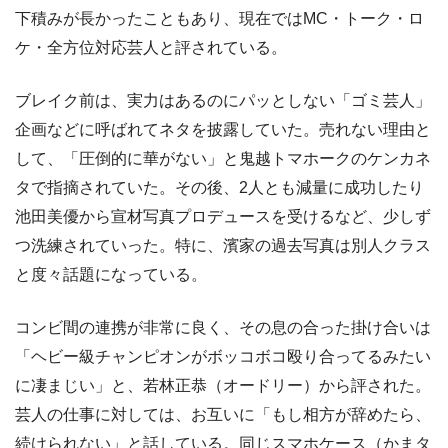
下積みが長かったこともあり、現在ではMC・トーク・ロ
ケ・全方位対応芸人と評されている。
ブレイク前は、実力はあるのにパッとしない「ゴミ芸人」
企画などに呼ばれてネタを披露していた。売れない理由と
して、「圧倒的に華がない」と鬼越トマホークのケンカネ
タで指摘されていた。その後、2人とも減量に成功したり
池田美優から宣材写真プロデュースを受けるなど、少しず
つ洗練されていった。特に、濱家の過去写真は別人クラス
と度々話題になっている。
コンビ間の連携が非常に良く、その息の合った掛け合いは
「ヘビー級チャンピオンがボッコボコ殴り合ってるみたい
に凄まじい」と、若林正恭（オードリー）から評された。
芸人の仕事に対しては、お互いに「もし相方が辞めたら、
続けられない」と話している。同じスマホケース（かまタ