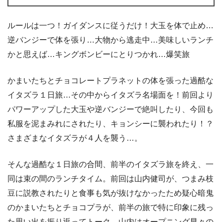
ルールは一つ！ガイダンスに従うだけ！大玉を体で止め…
逆バンジーで体を張り…大物から逃走中…美味しいランチ
かと思えば…キングボンビーにとりつかれ…爆笑旅
かまいたちとチョコレートプラネットの体を張った過酷な
イタズラ１日旅…その中からイタズラ名場面を！前回より
パワーアップした大玉や逆バンジーで絶叫したり、今回も
私服を泥まみれにされたり、キョンシーに襲われたり！？
さまざまなイタズラが４人を襲う…。
そんな過酷な１日旅の合間、前半のイタズラ旅を終え、一
同は束の間のランチタイム。前回は山内健司が、つまみ枝
豆に説教されたりと食事も気が抜けなかったため疑心暗鬼
のかまいたちとチョコプラが、前半の旅で特に印象に残っ
た思い出を振り返ってトーク。山内はオープニング早々の