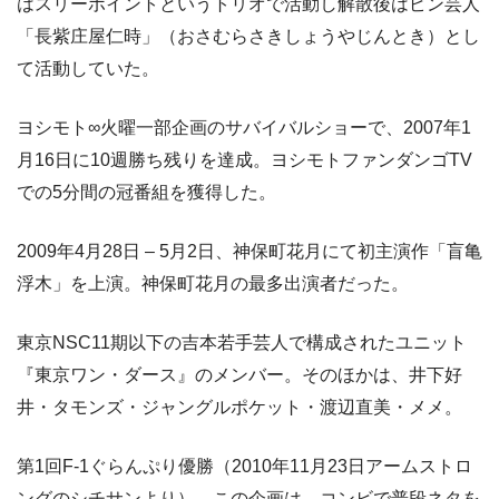
はスリーポイントというトリオで活動し解散後はピン芸人
「長紫庄屋仁時」（おさむらさきしょうやじんとき）とし
て活動していた。
ヨシモト∞火曜一部企画のサバイバルショーで、2007年1
月16日に10週勝ち残りを達成。ヨシモトファンダンゴTV
での5分間の冠番組を獲得した。
2009年4月28日 – 5月2日、神保町花月にて初主演作「盲亀
浮木」を上演。神保町花月の最多出演者だった。
東京NSC11期以下の吉本若手芸人で構成されたユニット
『東京ワン・ダース』のメンバー。そのほかは、井下好
井・タモンズ・ジャングルポケット・渡辺直美・メメ。
第1回F-1ぐらんぷり優勝（2010年11月23日アームストロ
ングのシチサンより）。この企画は、コンビで普段ネタを