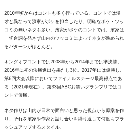
2010年頃からはコントも多く行っている。コントでは漫
才と異なって濱家がボケを担当したり、明確なボケ・ツッ
コミの無いネタも多い。濱家がボケのコントでは、濱家は
一切台詞を発さず山内のツッコミによってネタが進められ
るパターンがほとんど。
キングオブコントでは2008年から2014年までは準決勝、
2016年に初の決勝進出を果たし3位。2017年には優勝し、
第8回大会以降においてファイナルステージ最高得点であ
る（2021年現在）。第33回ABCお笑いグランプリではコ
ントで優勝。
ネタ作りは山内が日常で面白いと思った視点から原案を作
り、それを濱家や作家と話し合いを繰り返して何度もブラ
ッシュアップするスタイル。