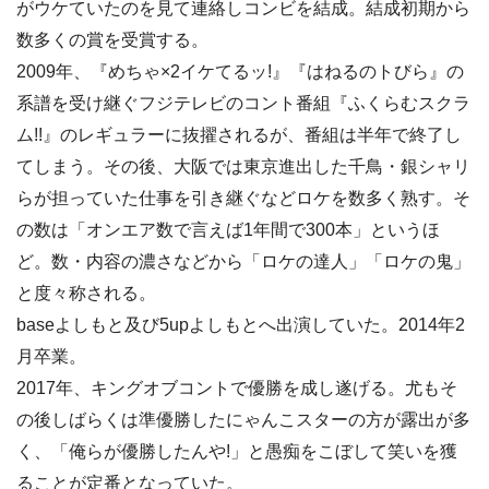
がウケていたのを見て連絡しコンビを結成。結成初期から
数多くの賞を受賞する。
2009年、『めちゃ×2イケてるッ!』『はねるのトびら』の
系譜を受け継ぐフジテレビのコント番組『ふくらむスクラ
ム!!』のレギュラーに抜擢されるが、番組は半年で終了し
てしまう。その後、大阪では東京進出した千鳥・銀シャリ
らが担っていた仕事を引き継ぐなどロケを数多く熟す。そ
の数は「オンエア数で言えば1年間で300本」というほ
ど。数・内容の濃さなどから「ロケの達人」「ロケの鬼」
と度々称される。
baseよしもと及び5upよしもとへ出演していた。2014年2
月卒業。
2017年、キングオブコントで優勝を成し遂げる。尤もそ
の後しばらくは準優勝したにゃんこスターの方が露出が多
く、「俺らが優勝したんや!」と愚痴をこぼして笑いを獲
ることが定番となっていた。