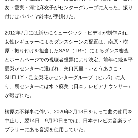
友・愛実・河北麻友子がセンターグループに入った。振り
付けはパパイヤ鈴木が手掛けた。
2012年7月には新たにミュージック・ビデオが制作され、
女性レギュラーによるダンスシーンの配置は、南原・槇
原・振り付けを担当したSAM（TRF）によるダンス審査
とホームページでの視聴者投票により決定。前年に続き平
愛梨がセンターに選ばれ、矢口真里・いとうあさこ・
SHELLY・足立梨花がセンターグループ（ヒル5）に入
り、裏センターには水卜麻美（日本テレビアナウンサー）
が選ばれた。
槇原の不祥事に伴い、2020年2月13日をもって曲の使用を
中止し、翌14日 – 9月30日までは、日本テレビの音楽ライ
ブラリーにある音源を使用していた。