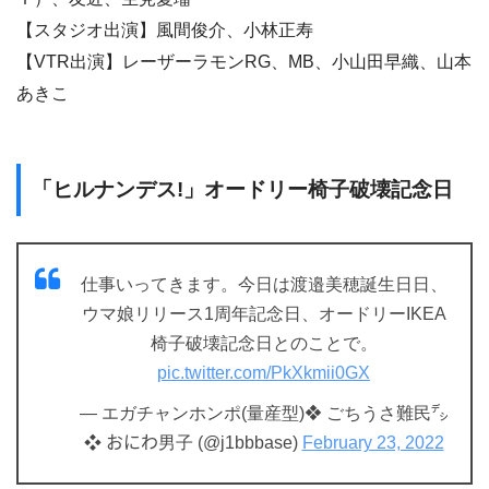
【スタジオ出演】風間俊介、小林正寿
【VTR出演】レーザーラモンRG、MB、小山田早織、山本
あきこ
「ヒルナンデス!」オードリー椅子破壊記念日
仕事いってきます。今日は渡邉美穂誕生日日、
ウマ娘リリース1周年記念日、オードリーIKEA
椅子破壊記念日とのことで。
pic.twitter.com/PkXkmii0GX
— エガチャンホンポ(量産型)❖ ごちうさ難民㌥
❖ おにわ男子 (@j1bbbase)
February 23, 2022