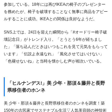
参加している。18年には再びIKEAの椅子のプレゼンター
を務めたが、椅子を破壊することなく無事に商品をアピー
ルすることに成功。IKEAとの関係は良好なようだ。
SNS上では、24日を迎えた瞬間から「#オードリー椅子破
壊記念日」がトレンド入り。「とうとう6年が経ちまし
た」「落ち込んだときはいつもこれを見て元気をもらって
います」「伝説よ永遠なれ」「風化させてはいけない」
「色褪せないね」と当時を懐かしむ声が相次いでいる。
「ヒルナンデス!」美 少年・那須＆藤井と長野
県移住者のホンネ
美 少年・那須＆藤井と長野県移住者のホンネを調査！築
150年の古民家でサステナブル生活▽人気美容師の神技術