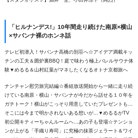
「ヒルナンデス!」10年間走り続けた南原×横山
×サバンナ裸のホンネ話
テレビ初潜入！サバンナ高橋の別荘へ☆アイデア満載キッ
チンの工夫＆囲炉裏BBQ！庭で味わう極上バレルサウナ体
験▼めるる＆山村紅葉がマネしたくなるオトナ京都旅へ
ナンチャン慰労旅完結編☆番組放送開始から一緒に走り続
けている南原・横山・サバンナが今だから話せる１０年を
ガチトーク！横山がこっそり用意していたプレゼントも…
そこには今まで明かされないある想いが…▼めるるがTV
初公開キティーちゃんルームへ…あの子も登場☆テンショ
ンが上がる「手織り寿司」に究極の抹茶ジェラート＆ワイ