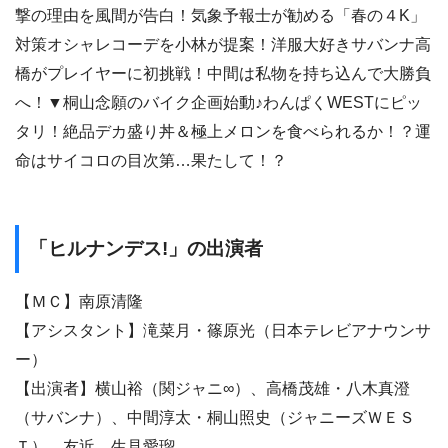
撃の理由を風間が告白！気象予報士が勧める「春の４K」
対策オシャレコーデを小林が提案！洋服大好きサバンナ高
橋がプレイヤーに初挑戦！中間は私物を持ち込んで大勝負
へ！▼桐山念願のバイク企画始動♪わんぱくWESTにピッ
タリ！絶品デカ盛り丼＆極上メロンを食べられるか！？運
命はサイコロの目次第…果たして！？
「ヒルナンデス!」の出演者
【ＭＣ】南原清隆
【アシスタント】滝菜月・篠原光（日本テレビアナウンサ
ー）
【出演者】横山裕（関ジャニ∞）、高橋茂雄・八木真澄
（サバンナ）、中間淳太・桐山照史（ジャニーズＷＥＳ
Ｔ）、友近、生見愛瑠