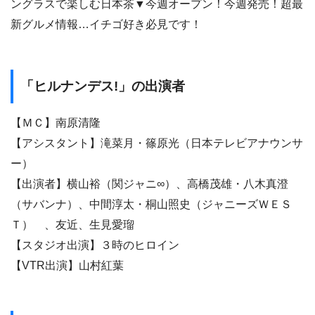
ングラスで楽しむ日本茶▼今週オープン！今週発売！超最
新グルメ情報…イチゴ好き必見です！
「ヒルナンデス!」の出演者
【ＭＣ】南原清隆
【アシスタント】滝菜月・篠原光（日本テレビアナウンサ
ー）
【出演者】横山裕（関ジャニ∞）、高橋茂雄・八木真澄
（サバンナ）、中間淳太・桐山照史（ジャニーズＷＥＳ
Ｔ） 、友近、生見愛瑠
【スタジオ出演】３時のヒロイン
【VTR出演】山村紅葉