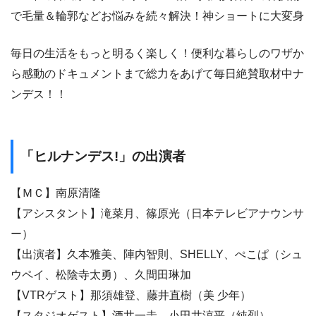
で毛量＆輪郭などお悩みを続々解決！神ショートに大変身
毎日の生活をもっと明るく楽しく！便利な暮らしのワザか
ら感動のドキュメントまで総力をあげて毎日絶賛取材中ナ
ンデス！！
「ヒルナンデス!」の出演者
【ＭＣ】南原清隆
【アシスタント】滝菜月、篠原光（日本テレビアナウンサ
ー）
【出演者】久本雅美、陣内智則、SHELLY、ぺこぱ（シュ
ウペイ、松陰寺太勇）、久間田琳加
【VTRゲスト】那須雄登、藤井直樹（美 少年）
【スタジオゲスト】酒井一圭、小田井涼平（純烈）