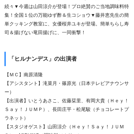
続々▼今週は山田涼介が登場！プロ絶賛のご当地調味料特
集！全国１位の万能ゆず酢＆生コショウ▼藤井恵先生の簡
単クッキング教室に、女優桜井ユキが登場。簡単ちらし寿
司＆揚げない竜田揚げに、一同衝撃！
「ヒルナンデス」の出演者
【ＭＣ】南原清隆
【アシスタント】滝菜月・篠原光（日本テレビアナウンサ
ー）
【出演者】いとうあさこ、佐藤栞里、有岡大貴（Ｈｅｙ！
Ｓａｙ！ＪＵＭＰ）、長田庄平・松尾駿（チョコレートプ
ラネット）
【スタジオゲスト】山田涼介（Ｈｅｙ！Ｓａｙ！ＪＵＭ