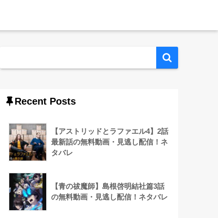
Recent Posts
【アストリッドとラファエル4】2話
最新話の無料動画・見逃し配信！ネ
タバレ
【青の祓魔師】島根啓明結社篇3話
の無料動画・見逃し配信！ネタバレ