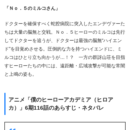
「Ｎｏ．５のミルコさん」
ドクターを確保すべく蛇腔病院に突入したエンデヴァーた
ちは大量の脳無と交戦。Ｎｏ．５ヒーローのミルコは先行
してドクターを追うが、ドクターは最強の脳無“ハイエン
ド”を目覚めさせる。圧倒的な力を持つハイエンドに、ミ
ルコはひとり立ち向かうが…！？ 一方の群訝山荘を目指
すヒーローたちの中には、遠距離・広域攻撃が可能な常闇
と上鳴の姿も。
アニメ「僕のヒーローアカデミア（ヒロア
カ）」6期116話のあらすじ・ネタバレ