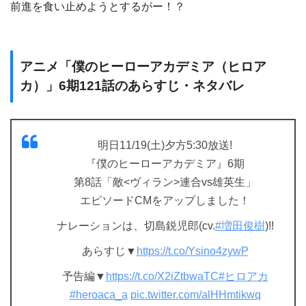
前進を食い止めようとするがー！？
アニメ「僕のヒーローアカデミア（ヒロア
カ）」6期121話のあらすじ・ネタバレ
明日11/19(土)夕方5:30放送!
『僕のヒーローアカデミア』6期
第8話「敵<ヴィラン>連合vs雄英生」
エピソードCMをアップしました！
ナレーションは、切島鋭児郎(cv.
#増田俊樹
)!!
あらすじ▼
https://t.co/Ysino4zywP
予告編▼
https://t.co/X2iZtbwaTC
#ヒロアカ
#heroaca_a
pic.twitter.com/alHHmtikwq