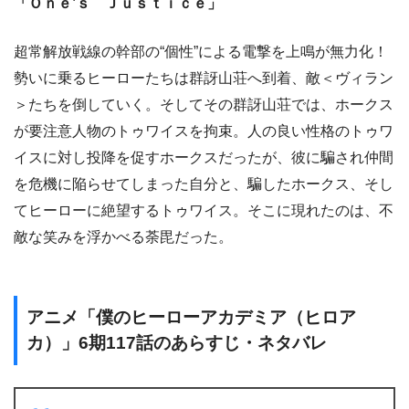
「Ｏｎｅ’ｓ Ｊｕｓｔｉｃｅ」
超常解放戦線の幹部の“個性”による電撃を上鳴が無力化！
勢いに乗るヒーローたちは群訝山荘へ到着、敵＜ヴィラン
＞たちを倒していく。そしてその群訝山荘では、ホークス
が要注意人物のトゥワイスを拘束。人の良い性格のトゥワ
イスに対し投降を促すホークスだったが、彼に騙され仲間
を危機に陥らせてしまった自分と、騙したホークス、そし
てヒーローに絶望するトゥワイス。そこに現れたのは、不
敵な笑みを浮かべる荼毘だった。
アニメ「僕のヒーローアカデミア（ヒロア
カ）」6期117話のあらすじ・ネタバレ