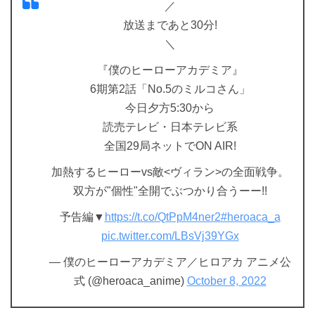
／
放送まであと30分!
＼
『僕のヒーローアカデミア』
6期第2話「No.5のミルコさん」
今日夕方5:30から
読売テレビ・日本テレビ系
全国29局ネットでON AIR!
加熱するヒーローvs敵<ヴィラン>の全面戦争。
双方が"個性"全開でぶつかり合うーー!!
予告編▼
https://t.co/QtPpM4ner2
#heroaca_a
pic.twitter.com/LBsVj39YGx
— 僕のヒーローアカデミア／ヒロアカ アニメ公
式 (@heroaca_anime)
October 8, 2022