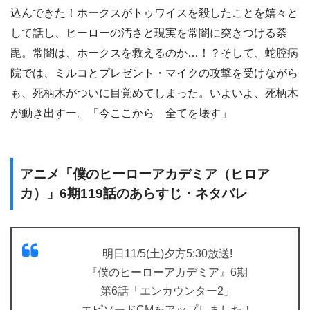
込んできた！ホークスがトゥワイスを殺したことを嬉々と
して話し、ヒーローの汚さと現実を常闇に突きつける荼
毘。常闇は、ホークスを救えるのか…！？そして、蛇腔病
院では、ミルコとプレゼント・マイクの攻撃を受けながら
も、死柄木がついに目覚めてしまった。いよいよ、死柄木
が動き出すー。「今ここから 全てを壊す」
アニメ「僕のヒーローアカデミア（ヒロア
カ）」6期119話のあらすじ・ネタバレ
明日11/5(土)夕方5:30放送!
『僕のヒーローアカデミア』6期
第6話「エンカウンター2」
エピソードCMをアップしました！