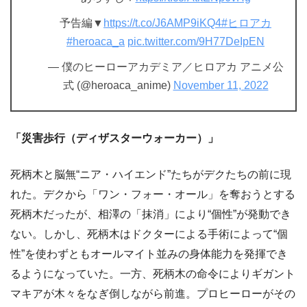
予告編▼
https://t.co/J6AMP9iKQ4
#ヒロアカ
#heroaca_a
pic.twitter.com/9H77DeIpEN
— 僕のヒーローアカデミア／ヒロアカ アニメ公
式 (@heroaca_anime)
November 11, 2022
「災害歩行（ディザスターウォーカー）」
死柄木と脳無“ニア・ハイエンド”たちがデクたちの前に現
れた。デクから「ワン・フォー・オール」を奪おうとする
死柄木だったが、相澤の「抹消」により“個性”が発動でき
ない。しかし、死柄木はドクターによる手術によって“個
性”を使わずともオールマイト並みの身体能力を発揮でき
るようになっていた。一方、死柄木の命令によりギガント
マキアが木々をなぎ倒しながら前進。プロヒーローがその