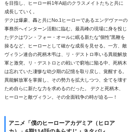
を目指し、ヒーロー科1年A組のクラスメイトたちと共に
成長していく。
デクは爆豪、轟と共にNo.1ヒーローであるエンデヴァーの
事務所へインターン活動に臨む。最高峰の現場に身を投じ
たデクはワン・フォー・オールに眠る新たな“個性”黒鞭を
操るなど、ヒーローとして確かな成長を見せる。一方、敵
ヴィラン連合の死柄木弔は、リ・デストロ率いる異能解放
軍と激突。リ・デストロとの戦いで窮地に陥る中、死柄木
は忘れていた凄惨な幼少期の記憶を取り戻し、覚醒する。
異能解放軍を掌握し、その勢力を拡大しつつ、全てを壊す
ため自らに新たな力を求めるのだった。 デクと死柄木、
ヒーローと敵ヴィラン。その全面戦争の時が迫る―！
アニメ「僕のヒーローアカデミア（ヒロア
カ）」6期114話のあらすじ・ネタバレ