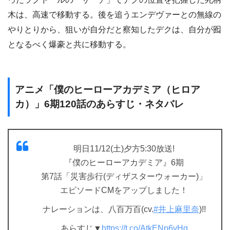
木は、高速で移動する。後を追うエンデヴァーとの無線の
やりとりから、狙いが自分だと察知したデクは、自分が囮
となるべく爆豪と共に移動する。
アニメ「僕のヒーローアカデミア（ヒロア
カ）」6期120話のあらすじ・ネタバレ
明日11/12(土)夕方5:30放送!
『僕のヒーローアカデミア』6期
第7話「災害歩行(ディザスターウォーカー)」
エピソードCMをアップしました！
ナレーションは、八百万百(cv.
#井上麻里奈
)!!
あらすじ▼
https://t.co/AtkENp6vHg