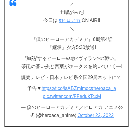
／
土曜が来た!
今日は
#ヒロアカ
ON AIR!!
＼
『僕のヒーローアカデミア』6期第4話
「継承」夕方5:30放送!
”加熱”するヒーローvs敵<ヴィラン>の戦い。
荼毘の蒼い炎と言葉がホークスを灼いていく―!
読売テレビ・日本テレビ系全国29局ネットにて!
予告▼
https://t.co/lsABZmImoc
#heroaca_a
pic.twitter.com/FFedukTcxM
— 僕のヒーローアカデミア／ヒロアカ アニメ公
式 (@heroaca_anime)
October 22, 2022