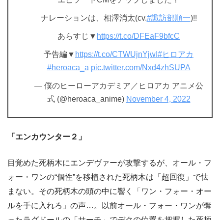
ナレーションは、相澤消太(cv.
#諏訪部順一
)!!
あらすじ▼
https://t.co/DFEaF9bfcC
予告編▼
https://t.co/CTWUjnYjwI
#ヒロアカ
#heroaca_a
pic.twitter.com/Nxd4zhSUPA
— 僕のヒーローアカデミア／ヒロアカ アニメ公
式 (@heroaca_anime)
November 4, 2022
「エンカウンター２」
目覚めた死柄木にエンデヴァーが攻撃するが、オール・フ
ォー・ワンの“個性”を移植された死柄木は「超回復」で怯
まない。その死柄木の頭の中に響く「ワン・フォー・オー
ルを手に入れろ」の声…。以前オール・フォー・ワンが奪
ったラグドールの「サーチ」でデクの位置を把握した死柄