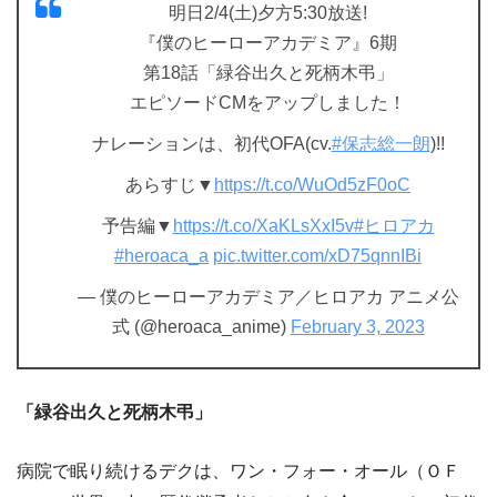
明日2/4(土)夕方5:30放送!
『僕のヒーローアカデミア』6期
第18話「緑谷出久と死柄木弔」
エピソードCMをアップしました！
ナレーションは、初代OFA(cv.
#保志総一朗
)!!
あらすじ▼
https://t.co/WuOd5zF0oC
予告編▼
https://t.co/XaKLsXxI5v
#ヒロアカ
#heroaca_a
pic.twitter.com/xD75qnnIBi
— 僕のヒーローアカデミア／ヒロアカ アニメ公
式 (@heroaca_anime)
February 3, 2023
「緑谷出久と死柄木弔」
病院で眠り続けるデクは、ワン・フォー・オール（ＯＦ