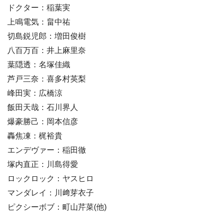
ドクター：稲葉実
上鳴電気：畠中祐
切島鋭児郎：増田俊樹
八百万百：井上麻里奈
葉隠透：名塚佳織
芦戸三奈：喜多村英梨
峰田実：広橋涼
飯田天哉：石川界人
爆豪勝己：岡本信彦
轟焦凍：梶裕貴
エンデヴァー：稲田徹
塚内直正：川島得愛
ロックロック：ヤスヒロ
マンダレイ：川﨑芽衣子
ピクシーボブ：町山芹菜(他)