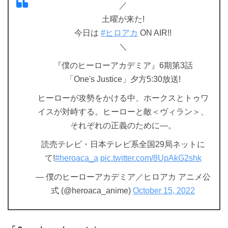
／
土曜が来た!
今日は
#ヒロアカ
ON AIR!!
＼
『僕のヒーローアカデミア』6期第3話
「One's Justice」夕方5:30放送!
ヒーローが攻勢をかける中、ホークスとトゥワ
イスが対峙する。ヒーローと敵＜ヴィラン＞、
それぞれの正義のために―。
読売テレビ・日本テレビ系全国29局ネットに
て!
#heroaca_a
pic.twitter.com/8UpAkG2shk
— 僕のヒーローアカデミア／ヒロアカ アニメ公
式 (@heroaca_anime)
October 15, 2022