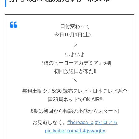
日付変わって
今日10月1日(土)…
／
いよいよ
『僕のヒーローアカデミア』6期
初回放送日が来た!!
＼
毎週土曜夕方5:30 読売テレビ・日本テレビ系全
国29局ネットでON AIR!!
6期は初回から物語の本筋からスタート!
お見逃しなく。
#heroaca_a
#ヒロアカ
pic.twitter.com/cL4qvwoq0x