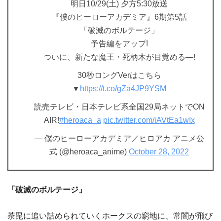
明日10/29(土) 夕方5:30放送
『僕のヒーローアカデミア』6期第5話
「破滅のボルテージ」
予告編をアップ!
ついに、新たな魔王・死柄木が目覚める―!
30秒ロングVerはこちら
▼
https://t.co/gZa4JP9YSM
読売テレビ・日本テレビ系全国29局ネットでON
AIR!
#heroaca_a
pic.twitter.com/iAVtEa1wIx
— 僕のヒーローアカデミア／ヒロアカ アニメ公
式 (@heroaca_anime)
October 28, 2022
「破滅のボルテージ」
荼毘に追い詰められていくホークスの窮地に、常闇が飛び