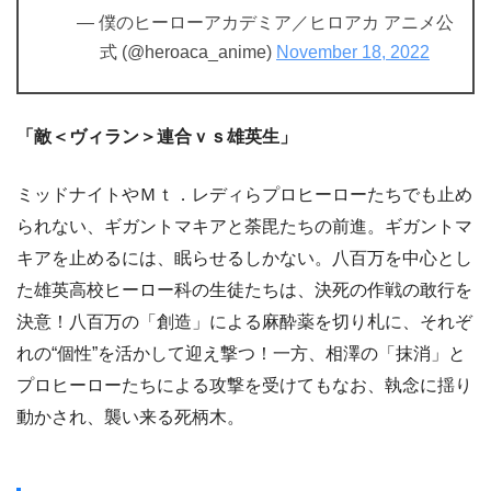
— 僕のヒーローアカデミア／ヒロアカ アニメ公
式 (@heroaca_anime)
November 18, 2022
「敵＜ヴィラン＞連合ｖｓ雄英生」
ミッドナイトやＭｔ．レディらプロヒーローたちでも止め
られない、ギガントマキアと荼毘たちの前進。ギガントマ
キアを止めるには、眠らせるしかない。八百万を中心とし
た雄英高校ヒーロー科の生徒たちは、決死の作戦の敢行を
決意！八百万の「創造」による麻酔薬を切り札に、それぞ
れの“個性”を活かして迎え撃つ！一方、相澤の「抹消」と
プロヒーローたちによる攻撃を受けてもなお、執念に揺り
動かされ、襲い来る死柄木。