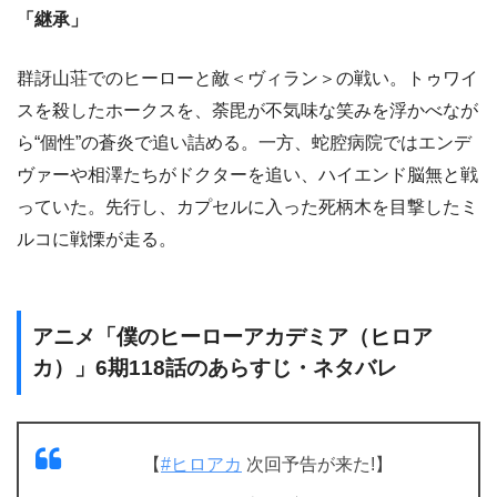
「継承」
群訝山荘でのヒーローと敵＜ヴィラン＞の戦い。トゥワイ
スを殺したホークスを、荼毘が不気味な笑みを浮かべなが
ら“個性”の蒼炎で追い詰める。一方、蛇腔病院ではエンデ
ヴァーや相澤たちがドクターを追い、ハイエンド脳無と戦
っていた。先行し、カプセルに入った死柄木を目撃したミ
ルコに戦慄が走る。
アニメ「僕のヒーローアカデミア（ヒロア
カ）」6期118話のあらすじ・ネタバレ
【
#ヒロアカ
次回予告が来た!】