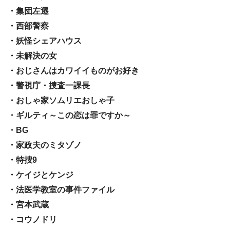
・集団左遷
・西部警察
・妖怪シェアハウス
・未解決の女
・おじさんはカワイイものがお好き
・警視庁・捜査一課長
・おしゃ家ソムリエおしゃ子
・ギルティ～この恋は罪ですか～
・BG
・家政夫のミタゾノ
・特捜9
・ケイジとケンジ
・法医学教室の事件ファイル
・宮本武蔵
・コウノドリ