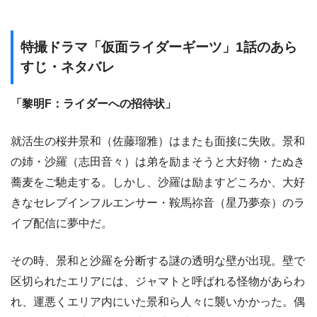
特撮ドラマ「仮面ライダーギーツ」1話のあら
すじ・ネタバレ
「黎明F：ライダーへの招待状」
就活生の桜井景和（佐藤瑠雅）はまたも面接に失敗。景和
の姉・沙羅（志田音々）は弟を励まそうと大好物・たぬき
蕎麦をご馳走する。しかし、沙羅は励ますどころか、大好
きなセレブインフルエンサー・鞍馬祢音（星乃夢奈）のラ
イブ配信に夢中だ。
その時、景和と沙羅を分断する謎の透明な壁が出現。壁で
区切られたエリアには、ジャマトと呼ばれる怪物があらわ
れ、運悪くエリア内にいた景和ら人々に襲いかかった。偶