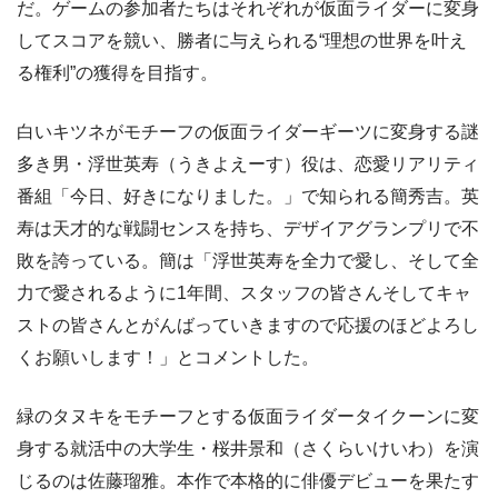
だ。ゲームの参加者たちはそれぞれが仮面ライダーに変身
してスコアを競い、勝者に与えられる“理想の世界を叶え
る権利”の獲得を目指す。
白いキツネがモチーフの仮面ライダーギーツに変身する謎
多き男・浮世英寿（うきよえーす）役は、恋愛リアリティ
番組「今日、好きになりました。」で知られる簡秀吉。英
寿は天才的な戦闘センスを持ち、デザイアグランプリで不
敗を誇っている。簡は「浮世英寿を全力で愛し、そして全
力で愛されるように1年間、スタッフの皆さんそしてキャ
ストの皆さんとがんばっていきますので応援のほどよろし
くお願いします！」とコメントした。
緑のタヌキをモチーフとする仮面ライダータイクーンに変
身する就活中の大学生・桜井景和（さくらいけいわ）を演
じるのは佐藤瑠雅。本作で本格的に俳優デビューを果たす