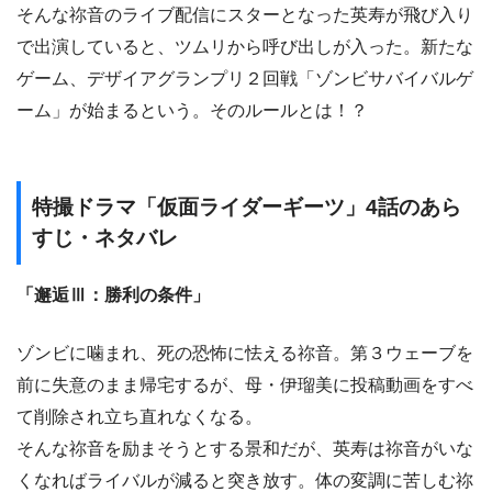
そんな祢音のライブ配信にスターとなった英寿が飛び入り
で出演していると、ツムリから呼び出しが入った。新たな
ゲーム、デザイアグランプリ２回戦「ゾンビサバイバルゲ
ーム」が始まるという。そのルールとは！？
特撮ドラマ「仮面ライダーギーツ」4話のあら
すじ・ネタバレ
「邂逅Ⅲ：勝利の条件」
ゾンビに噛まれ、死の恐怖に怯える祢音。第３ウェーブを
前に失意のまま帰宅するが、母・伊瑠美に投稿動画をすべ
て削除され立ち直れなくなる。
そんな祢音を励まそうとする景和だが、英寿は祢音がいな
くなればライバルが減ると突き放す。体の変調に苦しむ祢