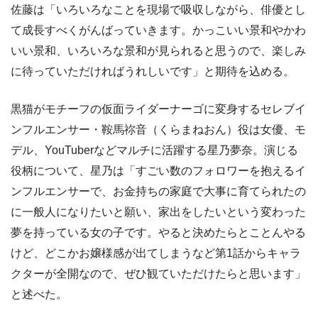
佐藤は「いろいろなことを現場で吸収しながら、俳優とし
て成長すべくがんばっていきます。かっこいい景和やかわ
いい景和、いろいろな景和が見られると思うので、楽しみ
に待っていただければうれしいです」と期待を込める。
黒猫がモチーフの仮面ライダーナーゴに変身するセレブイ
ンフルエンサー・鞍馬祢音（くらまねおん）役は女優、モ
デル、YouTuberなどマルチに活躍する星乃夢奈。演じる
役柄について、星乃は「すごい数のフォロワーを抱えるイ
ンフルエンサーで、お金持ちの家庭で大事に育てられたの
に一般人になりたいと願い、家出をしたいという変わった
夢を持っている女の子です。やると決めたらとことんやる
けど、どこかお嬢様感が出てしまうなど第1話からキャラ
クターが全開なので、ぜひ観ていただけたらと思います」
と述べた。