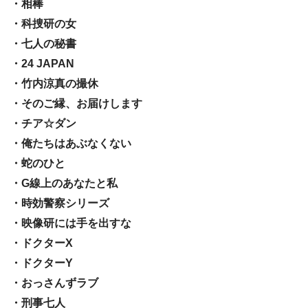
・相棒
・科捜研の女
・七人の秘書
・24 JAPAN
・竹内涼真の撮休
・そのご縁、お届けします
・チア☆ダン
・俺たちはあぶなくない
・蛇のひと
・G線上のあなたと私
・時効警察シリーズ
・映像研には手を出すな
・ドクターX
・ドクターY
・おっさんずラブ
・刑事七人