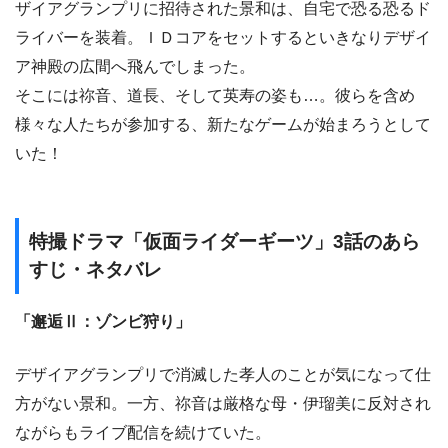
ザイアグランプリに招待された景和は、自宅で恐る恐るド
ライバーを装着。ＩＤコアをセットするといきなりデザイ
ア神殿の広間へ飛んでしまった。
そこには祢音、道長、そして英寿の姿も…。彼らを含め
様々な人たちが参加する、新たなゲームが始まろうとして
いた！
特撮ドラマ「仮面ライダーギーツ」3話のあら
すじ・ネタバレ
「邂逅Ⅱ：ゾンビ狩り」
デザイアグランプリで消滅した孝人のことが気になって仕
方がない景和。一方、祢音は厳格な母・伊瑠美に反対され
ながらもライブ配信を続けていた。