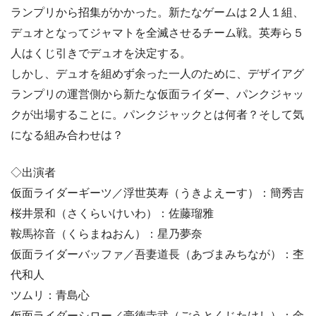
ランプリから招集がかかった。新たなゲームは２人１組、
デュオとなってジャマトを全滅させるチーム戦。英寿ら５
人はくじ引きでデュオを決定する。
しかし、デュオを組めず余った一人のために、デザイアグ
ランプリの運営側から新たな仮面ライダー、パンクジャッ
クが出場することに。パンクジャックとは何者？そして気
になる組み合わせは？
◇出演者
仮面ライダーギーツ／浮世英寿（うきよえーす）：簡秀吉
桜井景和（さくらいけいわ）：佐藤瑠雅
鞍馬祢音（くらまねおん）：星乃夢奈
仮面ライダーバッファ／吾妻道長（あづまみちなが）：杢
代和人
ツムリ：青島心
仮面ライダーシロー／豪徳寺武（ごうとくじたけし）：金