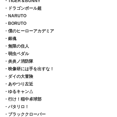
・TIGER＆BUNNY
・ドラゴンボール超
・NARUTO
・BORUTO
・僕のヒーローアカデミア
・銀魂
・無限の住人
・弱虫ペダル
・炎炎ノ消防隊
・映像研には手を出すな！
・ダイの大冒険
・あやつり左近
・ゆるキャン△
・行け！稲中卓球部
・パタリロ！
・ブラッククローバー