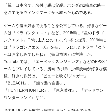
「翼」は本名で、名付け親は父親。ホンダの2輪車の統一
意匠であるウィングマークから取ったものである。
ゲームや漫画好きであることを公言している。好きなゲー
ムは『ドラゴンクエスト』など。2016年に『星のドラゴ
ンクエスト』CMに主人公のコスプレ姿で出演、2019年に
は『ドラゴンクエストX』をモチーフにしたドラマ『ゆう
べはお楽しみでしたね』（毎日放送）に主演した。
YouTubeでは、『エーペックスレジェンズ』などのFPSゲ
ームもプレイしている。漫画では特に少年漫画が好きな模
様。好きな作品は、『ピューと吹く!ジャガー』、
『BLEACH』、『幽☆遊☆白書』、
『HUNTER×HUNTER』、『東京喰種』、『デッドマン
ワンダーランド』など。
乃木坂46・白石麻衣（同年生まれ）が好きである。