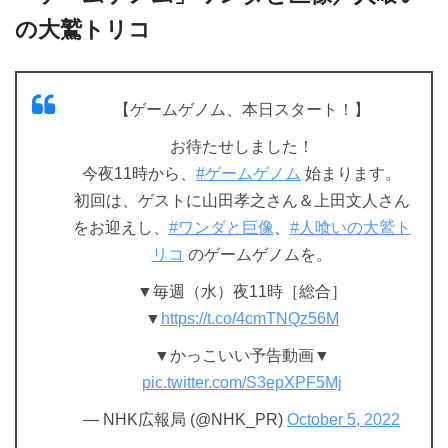
の大鷲トリコ
【ゲームゲノム、本日スタート！】
お待たせしました！
今夜11時から、
#ゲームゲノム
始まります。
初回は、ゲストに山田孝之さん＆上田文人さん
をお迎えし、
#ワンダと巨像
、
#人喰いの大鷲ト
リコ
のゲームゲノムを。
▼毎週（水）夜11時［総合］
▼
https://t.co/4cmTNQz56M
▼かっこいい予告動画▼
pic.twitter.com/S3epXPF5Mj
— NHK広報局 (@NHK_PR)
October 5, 2022