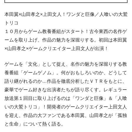
本田翼×山田孝之×上田文人！ワンダと巨像／人喰いの大鷲
トリコ
１０月からゲーム教養番組がスタート！古今東西の名作ゲ
ームを取り上げ、作品の魅力を深堀りする。初回は本田翼
×山田孝之×ゲームクリエイター上田文人が出演！
ゲームを「文化」として捉え、名作の魅力を深堀りする教
養番組「ゲームゲノム」。何がおもしろいのか、どうして
語り継がれるのか…作品を徹底分析したＶＴＲをもとに、
豪華でゲーム好きな出演者たちが語り尽くす。レギュラー
放送第１回目に取り上げるのは「ワンダと巨像」＆「人喰
いの大鷲トリコ」！開発者のゲームクリエイター上田文人
を迎え、作品の大ファンである本田翼、山田孝之が「孤独
と生命」について熱く語る。