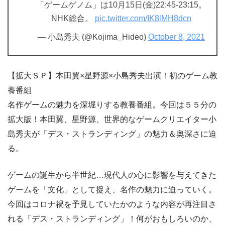
「ゲームゲノム」は10月15日(金)22:45-23:15。
NHK総合。
pic.twitter.com/IK8lMH8dcn
— 小島秀夫 (@Kojima_Hideo)
October 8, 2021
【拡大ＳＰ】本田翼×星野源×小島秀夫出演！初のゲーム教
養番組
名作ゲームの魅力を深堀りする教養番組。今回は５５分の
拡大版！本田翼、星野源、世界的なゲームクリエイター小
島秀夫が「デス・ストランディング」の魅力＆奥深さに迫
る。
ゲームの誕生から半世紀…現代人の心に影響を与えてきた
ゲームを「文化」として捉え、名作の魅力に迫っていく。
今回はコロナ禍を予見していたかのような内容が再注目さ
れる「デス・ストランディング」！何がおもしろいのか、