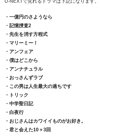
U-NEXTで見れるドラマは下記になります。
・一億円のさようなら
・記憶捜査2
・先生を消す方程式
・マリーミー！
・アンフェア
・僕はどこから
・アンナチュラル
・おっさんずラブ
・この男は人生最大の過ちです
・トリック
・中学聖日記
・白夜行
・おじさんはカワイイものがお好き。
・君と会えた10＋3回