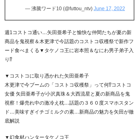
— 沸騰ワード10 (@futtou_ntv)
June 17, 2022
週1コストコ通い…矢田亜希子と愉快な仲間たちが夏の新
商品を鬼視察＆木更津で今話題のコストコ収穫祭で新作フ
ード食べまくる▼タケノコ王に岩本照＆なにわ男子弟子入
り⁉
▼コストコに取り憑かれた矢田亜希子
木更津で今ブームの「コストコ収穫祭」って何⁉コストコ
女優 矢田亜希子が小沢真珠＆大西流星と夏の新商品を鬼
視察！爆売れ中の激冷え枕…話題の３６０度スマホスタン
ド…美味すぎイチゴミルクの素…新商品の魅力を矢田が徹
底解説
▼幻食材ハンタータケノコ王