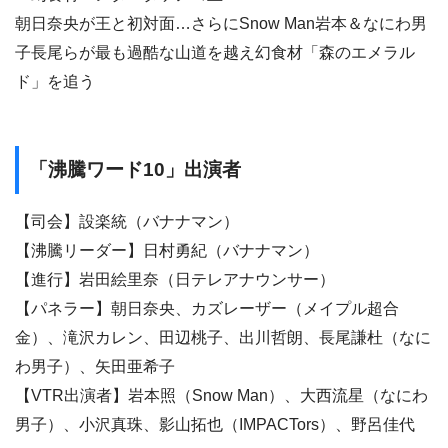
朝日奈央が王と初対面…さらにSnow Man岩本＆なにわ男
子長尾らが最も過酷な山道を越え幻食材「森のエメラル
ド」を追う
「沸騰ワード10」出演者
【司会】設楽統（バナナマン）
【沸騰リーダー】日村勇紀（バナナマン）
【進行】岩田絵里奈（日テレアナウンサー）
【パネラー】朝日奈央、カズレーザー（メイプル超合
金）、滝沢カレン、田辺桃子、出川哲朗、長尾謙杜（なに
わ男子）、矢田亜希子
【VTR出演者】岩本照（Snow Man）、大西流星（なにわ
男子）、小沢真珠、影山拓也（IMPACTors）、野呂佳代