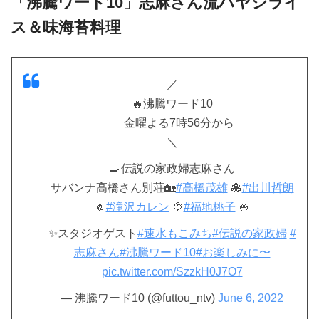
「沸騰ワード10」志麻さん流ハヤシライ
ス＆味海苔料理
／
🔥沸騰ワード10
金曜よる7時56分から
＼
🍳伝説の家政婦志麻さん
サバンナ高橋さん別荘🏡
#高橋茂雄
🐙
#出川哲朗
🧄
#滝沢カレン
🍨
#福地桃子
🍚
✨スタジオゲスト
#速水もこみち
#伝説の家政婦
#
志麻さん
#沸騰ワード10
#お楽しみに〜
pic.twitter.com/SzzkH0J7O7
— 沸騰ワード10 (@futtou_ntv)
June 6, 2022