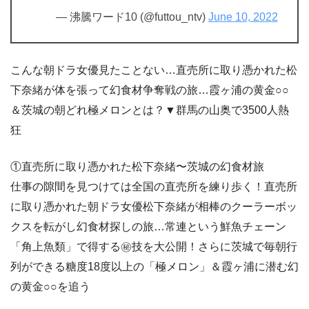
— 沸騰ワード10 (@futtou_ntv)
June 10, 2022
こんな朝ドラ女優見たことない…直売所に取り憑かれた松
下奈緒が体を張って幻食材争奪戦の旅…霞ヶ浦の黄金○○
＆茨城の朝どれ極メロンとは？▼群馬の山奥で3500人熱
狂
①直売所に取り憑かれた松下奈緒〜茨城の幻食材旅
仕事の隙間を見つけては全国の直売所を練り歩く！直売所
に取り憑かれた朝ドラ女優松下奈緒が相棒のクーラーボッ
クスを転がし幻食材探しの旅…常連という鮮魚チェーン
「角上魚類」で得する㊙技を大公開！さらに茨城で毎朝行
列ができる糖度18度以上の「極メロン」＆霞ヶ浦に潜む幻
の黄金○○を追う