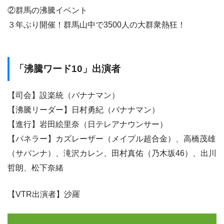
②群馬の沸騰イベント
３年ぶり開催！群馬山中で3500人の大群衆熱狂！
「沸騰ワード10」出演者
【司会】設楽統（バナナマン）
【沸騰リーダー】日村勇紀（バナナマン）
【進行】岩田絵里奈（日テレアナウンサー）
【パネラー】カズレーザー（メイプル超合金）、高橋茂雄
（サバンナ）、滝沢カレン、田村真佑（乃木坂46）、出川
哲朗、松下奈緒
【VTR出演者】沙羅