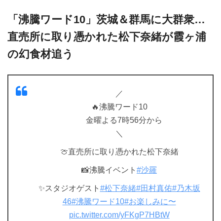
「沸騰ワード10」茨城＆群馬に大群衆…
直売所に取り憑かれた松下奈緒が霞ヶ浦
の幻食材追う
／
🔥沸騰ワード10
金曜よる7時56分から
＼
🍈直売所に取り憑かれた松下奈緒
📸沸騰イベント
#沙羅
✨スタジオゲスト
#松下奈緒
#田村真佑
#乃木坂
46
#沸騰ワード10
#お楽しみに〜
pic.twitter.com/yFKgP7HBtW