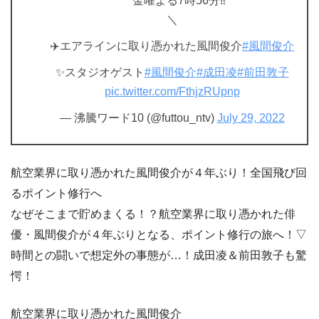
金曜よる7時56分‼️
＼
✈️エアラインに取り憑かれた風間俊介
#風間俊介
✨スタジオゲスト
#風間俊介
#成田凌
#前田敦子
pic.twitter.com/FthjzRUpnp
— 沸騰ワード10 (@futtou_ntv)
July 29, 2022
航空業界に取り憑かれた風間俊介が４年ぶり！全国飛び回
るポイント修行へ
なぜそこまで貯めまくる！？航空業界に取り憑かれた俳
優・風間俊介が４年ぶりとなる、ポイント修行の旅へ！▽
時間との闘いで想定外の事態が…！成田凌＆前田敦子も驚
愕！
航空業界に取り憑かれた風間俊介