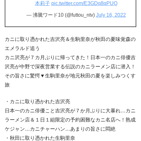
本莉子
pic.twitter.com/E3GDq8qPUQ
— 沸騰ワード10 (@futtou_ntv)
July 16, 2022
カニに取り憑かれた吉沢亮＆生駒里奈が秋田の夏味覚森の
エメラルド追う
カニ沢亮が７カ月ぶりに帰ってきた！日本一のカニ俳優吉
沢亮が中野で深夜営業する伝説のカニラーメン店に潜入！
その旨さに驚愕▼生駒里奈が地元秋田の夏を楽しみつくす
旅
・カニに取り憑かれた吉沢亮
日本一のカニ俳優こと吉沢亮が７か月ぶりに大暴れ…カニ
ラーメン店＆１日１組限定の予約困難なカニ名店へ！熟成
ケジャン…カニチャーハン…あまりの旨さに悶絶
・秋田に取り憑かれた生駒里奈