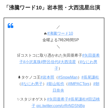
「沸騰ワード10」岩本照・大西流星出演
／
🔥
#沸騰ワード10
金曜よる7時2時間SP
＼
🛒コストコに取り憑かれた矢田亜希子
#矢田亜希
子
#小沢真珠
#野呂佳代
#大西流星
（
#なにわ男
子
）
🌲タケノコ王
#岩本照
（
#SnowMan
）
#長尾謙杜
（
#なにわ男子
）
#影山拓也
（
#IMPACTors
）
#朝
日奈央
✨スタジオゲスト
#矢田亜希子
#長尾謙杜
#田辺桃
子
pic.twitter.com/crRrNDSNBp