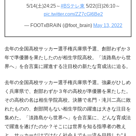
5/14(土)24:25～
#BSテレ東
5/22(日)26:10～
pic.twitter.com/ZZ7cGI6Be2
— FOOTxBRAIN (@foot_brain)
May 13, 2022
去年の全国高校サッカー選手権兵庫県予選、創部わずか３
年で準優勝を果たしたのが相生学院高校。「淡路島から世
界へ」を合言葉に躍進する注目校の新たな育成法に迫る。
去年の全国高校サッカー選手権兵庫県予選。強豪がひしめ
く兵庫県で、創部わずか３年の高校が準優勝を果たした。
その高校の名は相生学院高校。決勝で名門・滝川二高に敗
れたものの、創部間もない相生学院の躍進は大きな注目を
集めた。「淡路島から世界へ」を合言葉に、どんな育成法
で躍進を遂げたのか？そこには世界を知る指導者の教え
と、サッカーだけではなく社会人でも一流を目指した“人