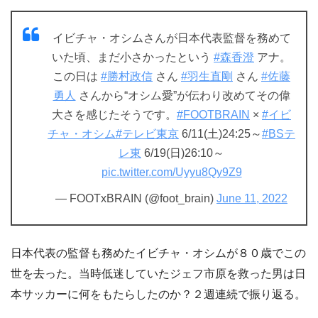
イビチャ・オシムさんが日本代表監督を務めて
いた頃、まだ小さかったという
#森香澄
アナ。
この日は
#勝村政信
さん
#羽生直剛
さん
#佐藤
勇人
さんから“オシム愛”が伝わり改めてその偉
大さを感じたそうです。
#FOOTBRAIN
×
#イビ
チャ・オシム
#テレビ東京
6/11(土)24:25～
#BSテ
レ東
6/19(日)26:10～
pic.twitter.com/Uyyu8Qy9Z9
— FOOTxBRAIN (@foot_brain)
June 11, 2022
日本代表の監督も務めたイビチャ・オシムが８０歳でこの
世を去った。当時低迷していたジェフ市原を救った男は日
本サッカーに何をもたらしたのか？２週連続で振り返る。