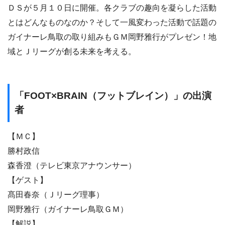
ＤＳが５月１０日に開催。各クラブの趣向を凝らした活動
とはどんなものなのか？そして一風変わった活動で話題の
ガイナーレ鳥取の取り組みもＧＭ岡野雅行がプレゼン！地
域とＪリーグが創る未来を考える。
「FOOT×BRAIN（フットブレイン）」の出演
者
【ＭＣ】
勝村政信
森香澄（テレビ東京アナウンサー）
【ゲスト】
髙田春奈（Ｊリーグ理事）
岡野雅行（ガイナーレ鳥取ＧＭ）
【解説】