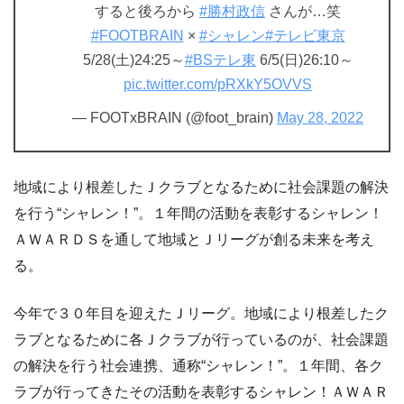
すると後ろから
#勝村政信
さんが…笑
#FOOTBRAIN
×
#シャレン
#テレビ東京
5/28(土)24:25～
#BSテレ東
6/5(日)26:10～
pic.twitter.com/pRXkY5OVVS
— FOOTxBRAIN (@foot_brain)
May 28, 2022
地域により根差したＪクラブとなるために社会課題の解決
を行う“シャレン！”。１年間の活動を表彰するシャレン！
ＡＷＡＲＤＳを通して地域とＪリーグが創る未来を考え
る。
今年で３０年目を迎えたＪリーグ。地域により根差したク
ラブとなるために各Ｊクラブが行っているのが、社会課題
の解決を行う社会連携、通称“シャレン！”。１年間、各ク
ラブが行ってきたその活動を表彰するシャレン！ＡＷＡＲ