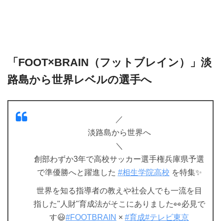
「FOOT×BRAIN（フットブレイン）」淡
路島から世界レベルの選手へ
／
淡路島から世界へ
＼
創部わずか3年で高校サッカー選手権兵庫県予選
で準優勝へと躍進した
#相生学院高校
を特集✨
世界を知る指導者の教えや社会人でも一流を目
指した"人財"育成法がそこにありました👀必見で
す😃
#FOOTBRAIN
×
#育成
#テレビ東京