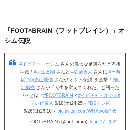
「FOOT×BRAIN（フットブレイン）」オ
シム伝説
#イビチャ・オシム
さんの偉大な足跡をたどる後
半戦！
#羽生直剛
さんと
#佐藤勇人
さんに
#日向
坂
#46影山優佳
さんが“オシム伝説”を直撃！
#阿
部勇樹
さんが「人生を変えてくれた」と語った
ワケとは？
#FOOTBRAIN
×
#イビチャ・オシム
#
テレビ東京
6/18(土)24:25～
#BSテレ東
6/26(日)26:10～
pic.twitter.com/WHAwotsPh5
— FOOTxBRAIN (@foot_brain)
June 17, 2022