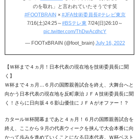
のを取れ」と言われていたそうです笑
#FOOTBRAIN
×
#JFA技術委員長
#テレビ東京
7/16(土)24:25～
#BSテレ東
7/24(日)26:10～
pic.twitter.com/ThDwAcdhcY
— FOOTxBRAIN (@foot_brain)
July 16, 2022
【Ｗ杯まで４ヵ月！日本代表の現在地を技術委員長に聞
く】
Ｗ杯まで４ヵ月…６月の国際親善試合を終え、大舞台へと
向かう日本代表の現在地を反町康治ＪＦＡ技術委員長に聞
く！さらに日向坂４６影山優佳にＪＦＡがオファー！？
カタールＷ杯開幕まであと４ヵ月！６月の国際親善試合を
終え、ここから９月の代表ウィークを挟んで大会本番に向
かって歩みを進めていくことになる日本代表。Ｗ杯ベスト