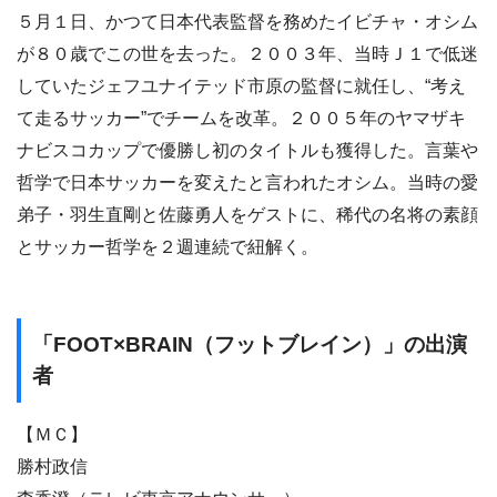
５月１日、かつて日本代表監督を務めたイビチャ・オシム
が８０歳でこの世を去った。２００３年、当時Ｊ１で低迷
していたジェフユナイテッド市原の監督に就任し、“考え
て走るサッカー”でチームを改革。２００５年のヤマザキ
ナビスコカップで優勝し初のタイトルも獲得した。言葉や
哲学で日本サッカーを変えたと言われたオシム。当時の愛
弟子・羽生直剛と佐藤勇人をゲストに、稀代の名将の素顔
とサッカー哲学を２週連続で紐解く。
「FOOT×BRAIN（フットブレイン）」の出演
者
【ＭＣ】
勝村政信