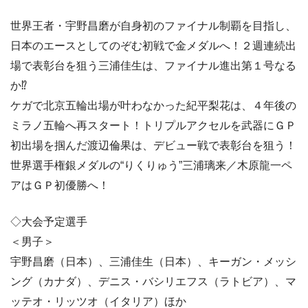
世界王者・宇野昌磨が自身初のファイナル制覇を目指し、
日本のエースとしてのぞむ初戦で金メダルへ！２週連続出
場で表彰台を狙う三浦佳生は、ファイナル進出第１号なる
か⁉
ケガで北京五輪出場が叶わなかった紀平梨花は、４年後の
ミラノ五輪へ再スタート！トリプルアクセルを武器にＧＰ
初出場を掴んだ渡辺倫果は、デビュー戦で表彰台を狙う！
世界選手権銀メダルの“りくりゅう”三浦璃来／木原龍一ペ
アはＧＰ初優勝へ！
◇大会予定選手
＜男子＞
宇野昌磨（日本）、三浦佳生（日本）、キーガン・メッシ
ング（カナダ）、デニス・バシリエフス（ラトビア）、マ
ッテオ・リッツオ（イタリア）ほか