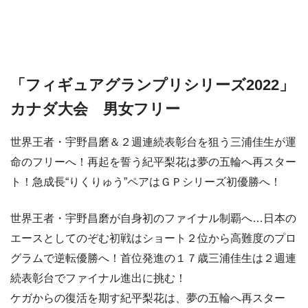
「フィギュアグランプリシリーズ2022」
カナダ大会 男女フリー
世界王者・宇野昌磨＆２週連続表彰台を狙う三浦佳生が運
命のフリーへ！再起を誓う紀平梨花は夢の五輪へ再スター
ト！急成長“りくりゅう”ペアはＧＰシリーズ初優勝へ！
世界王者・宇野昌磨が自身初のファイナル制覇へ…日本の
エースとしてのぞむ初戦はショート２位から高難度のプロ
グラムで逆転優勝へ！首位発進の１７歳三浦佳生は２週連
続表彰台でファイナル進出に挑む！
ケガからの復活を期す紀平梨花は、夢の五輪へ再スター