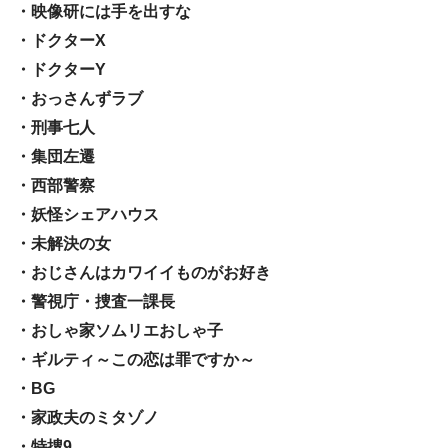
・映像研には手を出すな
・ドクターX
・ドクターY
・おっさんずラブ
・刑事七人
・集団左遷
・西部警察
・妖怪シェアハウス
・未解決の女
・おじさんはカワイイものがお好き
・警視庁・捜査一課長
・おしゃ家ソムリエおしゃ子
・ギルティ～この恋は罪ですか～
・BG
・家政夫のミタゾノ
・特捜9