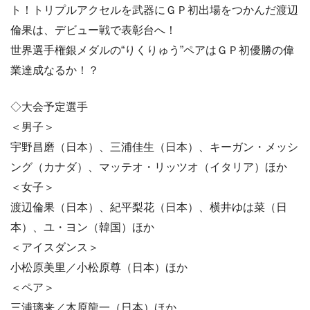
ト！トリプルアクセルを武器にＧＰ初出場をつかんだ渡辺
倫果は、デビュー戦で表彰台へ！
世界選手権銀メダルの“りくりゅう”ペアはＧＰ初優勝の偉
業達成なるか！？
◇大会予定選手
＜男子＞
宇野昌磨（日本）、三浦佳生（日本）、キーガン・メッシ
ング（カナダ）、マッテオ・リッツオ（イタリア）ほか
＜女子＞
渡辺倫果（日本）、紀平梨花（日本）、横井ゆは菜（日
本）、ユ・ヨン（韓国）ほか
＜アイスダンス＞
小松原美里／小松原尊（日本）ほか
＜ペア＞
三浦璃来／木原龍一（日本）ほか