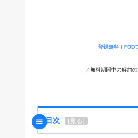
登録無料！FOD
／無料期間中の解約の
目次
[
見る
]