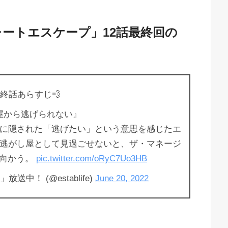
ートエスケープ」12話最終回の
♀️最終話あらすじ💨
屋から逃げられない』
に隠された「逃げたい」という意思を感じたエ
逃がし屋として見過ごせないと、ザ・マネージ
へ向かう。
pic.twitter.com/oRyC7Uo3HB
中！ (@establife)
June 20, 2022