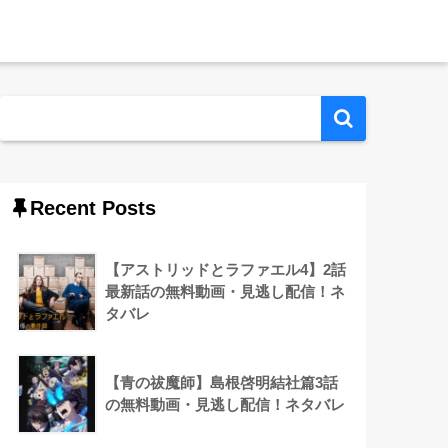
Recent Posts
【アストリッドとラファエル4】2話
最新話の無料動画・見逃し配信！ネ
タバレ
【青の祓魔師】島根啓明結社篇3話
の無料動画・見逃し配信！ネタバレ