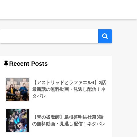
Recent Posts
【アストリッドとラファエル4】2話
最新話の無料動画・見逃し配信！ネ
タバレ
【青の祓魔師】島根啓明結社篇3話
の無料動画・見逃し配信！ネタバレ