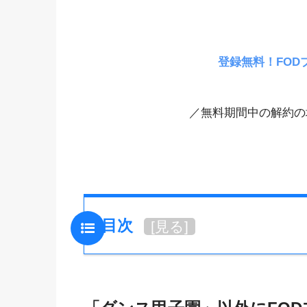
登録無料！FOD
／無料期間中の解約の
目次
[
見る
]