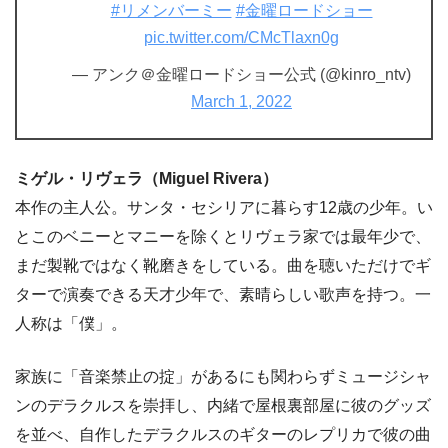
#リメンバーミー
#金曜ロードショー
pic.twitter.com/CMcTlaxn0g
— アンク＠金曜ロードショー公式 (@kinro_ntv)
March 1, 2022
ミゲル・リヴェラ（Miguel Rivera）
本作の主人公。サンタ・セシリアに暮らす12歳の少年。い
とこのベニーとマニーを除くとリヴェラ家では最年少で、
まだ製靴ではなく靴磨きをしている。曲を聴いただけでギ
ターで演奏できる天才少年で、素晴らしい歌声を持つ。一
人称は「僕」。
家族に「音楽禁止の掟」があるにも関わらずミュージシャ
ンのデラクルスを崇拝し、内緒で屋根裏部屋に彼のグッズ
を並べ、自作したデラクルスのギターのレプリカで彼の曲