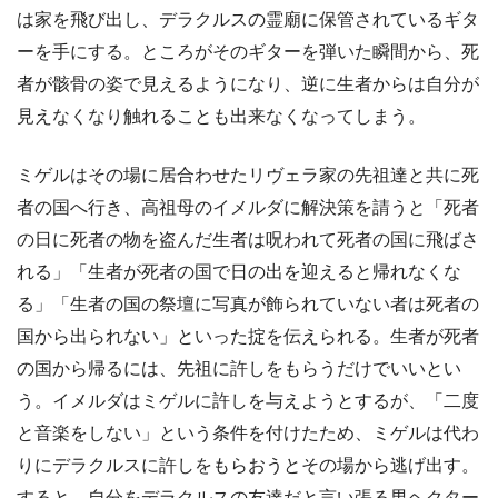
は家を飛び出し、デラクルスの霊廟に保管されているギタ
ーを手にする。ところがそのギターを弾いた瞬間から、死
者が骸骨の姿で見えるようになり、逆に生者からは自分が
見えなくなり触れることも出来なくなってしまう。
ミゲルはその場に居合わせたリヴェラ家の先祖達と共に死
者の国へ行き、高祖母のイメルダに解決策を請うと「死者
の日に死者の物を盗んだ生者は呪われて死者の国に飛ばさ
れる」「生者が死者の国で日の出を迎えると帰れなくな
る」「生者の国の祭壇に写真が飾られていない者は死者の
国から出られない」といった掟を伝えられる。生者が死者
の国から帰るには、先祖に許しをもらうだけでいいとい
う。イメルダはミゲルに許しを与えようとするが、「二度
と音楽をしない」という条件を付けたため、ミゲルは代わ
りにデラクルスに許しをもらおうとその場から逃げ出す。
すると、自分をデラクルスの友達だと言い張る男ヘクター