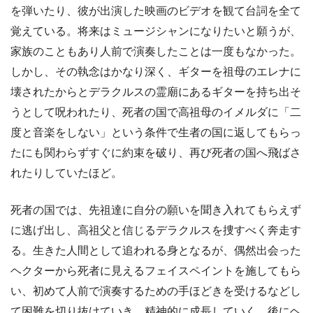
を弾いたり、彼が出演した映画のビデオを観て台詞を全て
覚えている。将来はミュージシャンになりたいと願うが、
家族のこともあり人前で演奏したことは一度もなかった。
しかし、その執念はかなり深く、ギターを祖母のエレナに
壊されたからとデラクルスの霊廟にあるギターを持ち出そ
うとして呪われたり、死者の国で高祖母のイメルダに「二
度と音楽をしない」という条件で生者の国に返してもらっ
たにも関わらずすぐに約束を破り、再び死者の国へ飛ばさ
れたりしていたほど。
死者の国では、先祖達に自分の願いを聞き入れてもらえず
に逃げ出し、高祖父と信じるデラクルスを捜すべく奔走す
る。生きた人間として追われる身となるが、偶然出会った
ヘクターから死者に見えるフェイスペイントを施してもら
い、初めて人前で演奏するための手ほどきを受けるなどし
て困難を切り抜けていき、精神的に成長していく。後にヘ