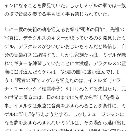
ャンになることを夢見ていた。しかしミゲルの家では一族
の掟で音楽を奏でる事も聴く事も禁じられていた。
年に一度の先祖の魂を迎えるお祭り“死者の日”に、先祖の
写真に、デラクルスのギターが映っているのを発見したミ
ゲル。デラクルスがひいひいおじいちゃんだと確信し、自
分の音楽好きに納得する。しかし家族たちは、ミゲルが隠
れてギターを練習していたことに大激怒。デラクルスの霊
廟に逃げ込んだミゲルは、“死者の国”に迷い込んでしま
う！ “死者の国”でミゲルを迎えたのは、イメルダ（アラ
ナ・ユーバック／松雪泰子）をはじめとする先祖たち。元
の世界に戻るには、日の出までに先祖から“許し”を得る
事。イメルダは永遠に音楽をあきらめることを条件に、ミ
ゲルに“許し”を与えようとする。しかしミュージシャンに
なる夢をあきらめきれないミゲルは、その場から逃げ出し