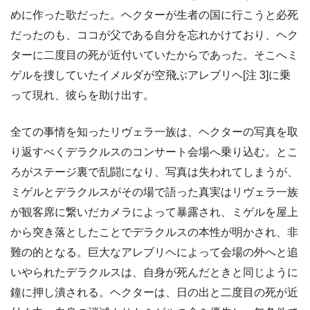
めに作った歌だった。ヘクターが生者の国に行こうと必死
だったのも、ココが父である自分を忘れかけており、ヘク
ターに二度目の死が近付いていたからであった。そこへミ
ゲルを捜していたイメルダが空飛ぶアレブリヘ[注 3]に乗
って現れ、彼らを助け出す。
全ての事情を知ったリヴェラ一族は、ヘクターの写真を取
り返すべくデラクルスのコンサート会場へ乗り込む。とこ
ろがステージ裏で乱闘になり、写真は失われてしまうが、
ミゲルとデラクルスがその場で語った真実はリヴェラ一族
が観客席に繋いだカメラによって暴露され、ミゲルを屋上
から突き落としたことでデラクルスの本性が明かされ、非
難の的となる。巨大なアレブリヘによって会場の外へと追
いやられたデラクルスは、自身が死んだときと同じように
鐘に押し潰される。ヘクターは、日の出と二度目の死が近