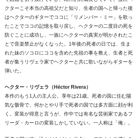
クターこそ本当の高祖父だと知り、生者の国へと帰った後
はヘクターのギターでココに「リメンバー・ミー」を歌っ
たことでココの記憶を取り戻し、ヘクターの二度目の死を
防ぐことに成功し、一族にヘクターの真実が明かされたこ
とで音楽禁止がなくなった。1年後の死者の日では、生ま
れた妹のソコロにココを含めた先祖の事を教え、生者と死
者が集うリヴェラ家でヘクターと共に歌いながらギターを
弾いた。
ヘクター・リヴェラ（Héctor Rivera）
本作のもう1人の主人公。享年は21歳。死者の国に住む陽
気な骸骨で、何かとやり手で死者の国では多方面に顔が利
く。変装が得意と言うが、作中では有名な芸術家であるフ
リーダ・カーロの変装しかしていない。一人称は「俺」。