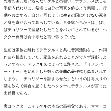
死者の国に迷い込んだミゲルと出会い、デラクルス捜しを
手伝う代わりに、祭壇に自分の写真を飾るよう懇願し、行
動を共にする。自分と同じように生者の国に行けない死者
と身を寄せ合って暮らしている。音楽家たちからはしばし
ばチョリソーで窒息死したことをバカにされているが、ヘ
クター自身は食中毒だと言い張っていた。
生前は家族と離れてデラクルスと共に音楽活動をし、作詞
作曲を担当していた。家族を忘れることができず帰郷しよ
うとするが、デラクルスによって毒殺され、『リメンバ
ー・ミー』を始めとした数々の楽曲の著作権も偽造されて
しまう。「チョリソーを詰まらせた」というのは毒入りの
酒を飲んで具合を悪くしたヘクターにデラクルスが言った
出鱈目である。
実はヘクターこそミゲルの本当の高祖父であり、ママ・コ