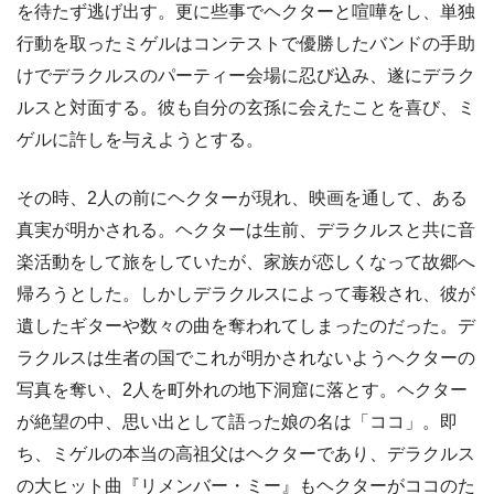
を待たず逃げ出す。更に些事でヘクターと喧嘩をし、単独
行動を取ったミゲルはコンテストで優勝したバンドの手助
けでデラクルスのパーティー会場に忍び込み、遂にデラク
ルスと対面する。彼も自分の玄孫に会えたことを喜び、ミ
ゲルに許しを与えようとする。
その時、2人の前にヘクターが現れ、映画を通して、ある
真実が明かされる。ヘクターは生前、デラクルスと共に音
楽活動をして旅をしていたが、家族が恋しくなって故郷へ
帰ろうとした。しかしデラクルスによって毒殺され、彼が
遺したギターや数々の曲を奪われてしまったのだった。デ
ラクルスは生者の国でこれが明かされないようヘクターの
写真を奪い、2人を町外れの地下洞窟に落とす。ヘクター
が絶望の中、思い出として語った娘の名は「ココ」。即
ち、ミゲルの本当の高祖父はヘクターであり、デラクルス
の大ヒット曲『リメンバー・ミー』もヘクターがココのた