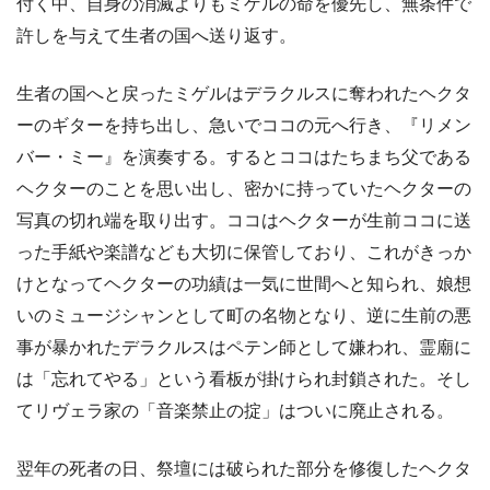
付く中、自身の消滅よりもミゲルの命を優先し、無条件で
許しを与えて生者の国へ送り返す。
生者の国へと戻ったミゲルはデラクルスに奪われたヘクタ
ーのギターを持ち出し、急いでココの元へ行き、『リメン
バー・ミー』を演奏する。するとココはたちまち父である
ヘクターのことを思い出し、密かに持っていたヘクターの
写真の切れ端を取り出す。ココはヘクターが生前ココに送
った手紙や楽譜なども大切に保管しており、これがきっか
けとなってヘクターの功績は一気に世間へと知られ、娘想
いのミュージシャンとして町の名物となり、逆に生前の悪
事が暴かれたデラクルスはペテン師として嫌われ、霊廟に
は「忘れてやる」という看板が掛けられ封鎖された。そし
てリヴェラ家の「音楽禁止の掟」はついに廃止される。
翌年の死者の日、祭壇には破られた部分を修復したヘクタ