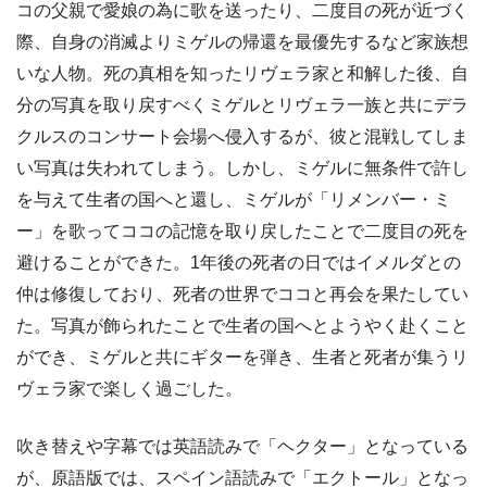
コの父親で愛娘の為に歌を送ったり、二度目の死が近づく
際、自身の消滅よりミゲルの帰還を最優先するなど家族想
いな人物。死の真相を知ったリヴェラ家と和解した後、自
分の写真を取り戻すべくミゲルとリヴェラ一族と共にデラ
クルスのコンサート会場へ侵入するが、彼と混戦してしま
い写真は失われてしまう。しかし、ミゲルに無条件で許し
を与えて生者の国へと還し、ミゲルが「リメンバー・ミ
ー」を歌ってココの記憶を取り戻したことで二度目の死を
避けることができた。1年後の死者の日ではイメルダとの
仲は修復しており、死者の世界でココと再会を果たしてい
た。写真が飾られたことで生者の国へとようやく赴くこと
ができ、ミゲルと共にギターを弾き、生者と死者が集うリ
ヴェラ家で楽しく過ごした。
吹き替えや字幕では英語読みで「ヘクター」となっている
が、原語版では、スペイン語読みで「エクトール」となっ