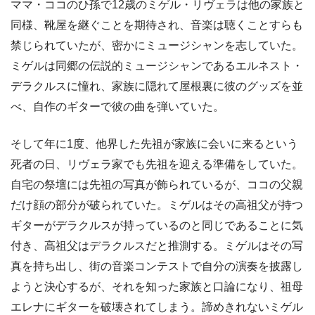
ママ・ココのひ孫で12歳のミゲル・リヴェラは他の家族と
同様、靴屋を継ぐことを期待され、音楽は聴くことすらも
禁じられていたが、密かにミュージシャンを志していた。
ミゲルは同郷の伝説的ミュージシャンであるエルネスト・
デラクルスに憧れ、家族に隠れて屋根裏に彼のグッズを並
べ、自作のギターで彼の曲を弾いていた。
そして年に1度、他界した先祖が家族に会いに来るという
死者の日、リヴェラ家でも先祖を迎える準備をしていた。
自宅の祭壇には先祖の写真が飾られているが、ココの父親
だけ顔の部分が破られていた。ミゲルはその高祖父が持つ
ギターがデラクルスが持っているのと同じであることに気
付き、高祖父はデラクルスだと推測する。ミゲルはその写
真を持ち出し、街の音楽コンテストで自分の演奏を披露し
ようと決心するが、それを知った家族と口論になり、祖母
エレナにギターを破壊されてしまう。諦めきれないミゲル