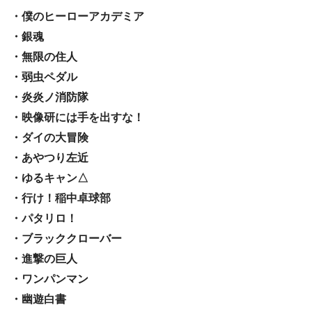
・僕のヒーローアカデミア
・銀魂
・無限の住人
・弱虫ペダル
・炎炎ノ消防隊
・映像研には手を出すな！
・ダイの大冒険
・あやつり左近
・ゆるキャン△
・行け！稲中卓球部
・パタリロ！
・ブラッククローバー
・進撃の巨人
・ワンパンマン
・幽遊白書