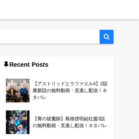
Recent Posts
【アストリッドとラファエル4】2話
最新話の無料動画・見逃し配信！ネ
タバレ
【青の祓魔師】島根啓明結社篇3話
の無料動画・見逃し配信！ネタバレ