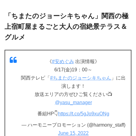
「ちまたのジョーシキちゃん」関西の極
上宿町屋まるごと大人の宿絶景テラス＆
グルメ
《
#安めぐみ
出演情報》
6/17(金)19：00～
関西テレビ「
#ちまたのジョーシキちゃん
」に出
演します！
放送エリアの方ぜひご覧ください📺
@yasu_manager
番組HP👇
https://t.co/5gJo9xuONg
— ハーモニープロモーション (@harmony_staff)
June 15, 2022