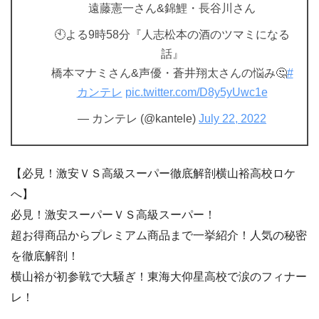
遠藤憲一さん&錦鯉・長谷川さん
🕙よる9時58分『人志松本の酒のツマミになる
話』
橋本マナミさん&声優・蒼井翔太さんの悩み🤔
#
カンテレ
pic.twitter.com/D8y5yUwc1e
— カンテレ (@kantele)
July 22, 2022
【必見！激安ＶＳ高級スーパー徹底解剖横山裕高校ロケ
へ】
必見！激安スーパーＶＳ高級スーパー！
超お得商品からプレミアム商品まで一挙紹介！人気の秘密
を徹底解剖！
横山裕が初参戦で大騒ぎ！東海大仰星高校で涙のフィナー
レ！