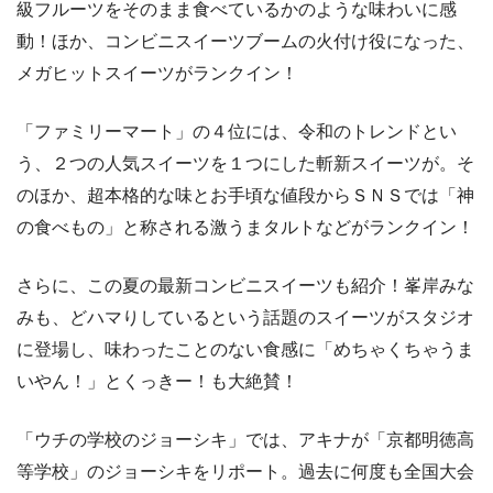
級フルーツをそのまま食べているかのような味わいに感
動！ほか、コンビニスイーツブームの火付け役になった、
メガヒットスイーツがランクイン！
「ファミリーマート」の４位には、令和のトレンドとい
う、２つの人気スイーツを１つにした斬新スイーツが。そ
のほか、超本格的な味とお手頃な値段からＳＮＳでは「神
の食べもの」と称される激うまタルトなどがランクイン！
さらに、この夏の最新コンビニスイーツも紹介！峯岸みな
みも、どハマりしているという話題のスイーツがスタジオ
に登場し、味わったことのない食感に「めちゃくちゃうま
いやん！」とくっきー！も大絶賛！
「ウチの学校のジョーシキ」では、アキナが「京都明徳高
等学校」のジョーシキをリポート。過去に何度も全国大会