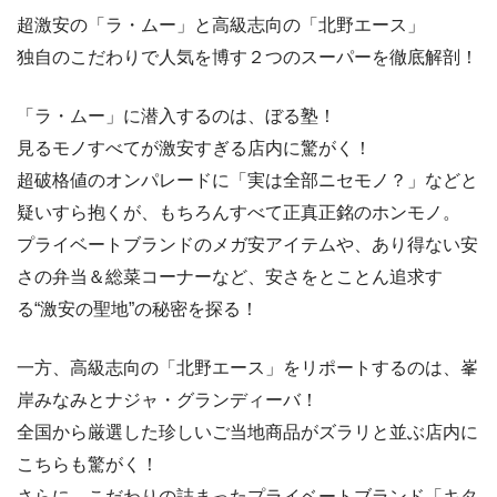
超激安の「ラ・ムー」と高級志向の「北野エース」
独自のこだわりで人気を博す２つのスーパーを徹底解剖！
「ラ・ムー」に潜入するのは、ぼる塾！
見るモノすべてが激安すぎる店内に驚がく！
超破格値のオンパレードに「実は全部ニセモノ？」などと
疑いすら抱くが、もちろんすべて正真正銘のホンモノ。
プライベートブランドのメガ安アイテムや、あり得ない安
さの弁当＆総菜コーナーなど、安さをとことん追求す
る“激安の聖地”の秘密を探る！
一方、高級志向の「北野エース」をリポートするのは、峯
岸みなみとナジャ・グランディーバ！
全国から厳選した珍しいご当地商品がズラリと並ぶ店内に
こちらも驚がく！
さらに、こだわりの詰まったプライベートブランド「キタ