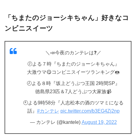
「ちまたのジョーシキちゃん」好きなコ
ンビニスイーツ
＼📣今夜のカンテレは❓／
🕖よる７時『ちまたのジョーシキちゃん』
大激ウマ😋コンビニスイーツランキング🍩
🕗よる８時『坂上どうぶつ王国 2時間SP』
徳島県23匹＆7人どうぶつ大家族📹
🕙よる9時58分『人志松本の酒のツマミになる
話』
#カンテレ
pic.twitter.com/b3EG4Zj2np
— カンテレ (@kantele)
August 19, 2022