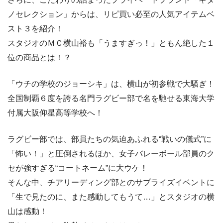
ノセレクション」からは、リピ買い必至の人気アイテムベ
スト３を紹介！
スタジオのＭＣ横山裕も「うますぎっ！」ともん絶した１
位の商品とは！？
「ウチの学校のジョーシキ」は、横山が初参戦で大騒ぎ！
全国制覇６度を誇る名門ラグビー部で名を馳せる東海大学
付属大阪仰星高等学校へ！
ラグビー部では、部員たちの気迫あふれる“戦いの儀式”に
「怖い！」と圧倒されるほか、女子バレーボール部員のク
セが強すぎる“コートネーム”に大ウケ！
そんな中、チアリーディング部とのサプライズイベントに
「生で見たのに、また感動してもうて…」とスタジオの横
山は感動！