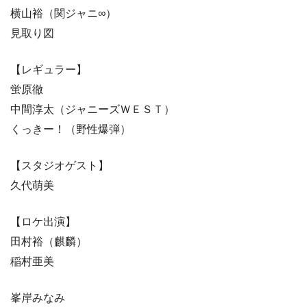
横山裕（関ジャニ∞）
見取り図
【レギュラー】
蛍原徹
中間淳太（ジャニーズＷＥＳＴ）
くっきー！（野性爆弾）
【スタジオゲスト】
久代萌美
【ロケ出演】
田村裕（麒麟）
稲村亜美
峯岸みなみ