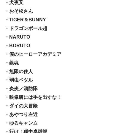
・犬夜叉
・おそ松さん
・TIGER＆BUNNY
・ドラゴンボール超
・NARUTO
・BORUTO
・僕のヒーローアカデミア
・銀魂
・無限の住人
・弱虫ペダル
・炎炎ノ消防隊
・映像研には手を出すな！
・ダイの大冒険
・あやつり左近
・ゆるキャン△
・行け！稲中卓球部