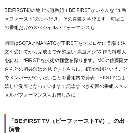
BE:FIRST初の地上波冠番組！BE:FIRSTがいろんな “１番
＝ファースト”の所へ行き、その真髄を学びます！毎回こ
の番組だけのスぺシャルパフォーマンスも！
初回はSOTAとMANATOが”FIRST”を学ぶロケに登場！注
文を受けてから完成までが超速い“高速メシ”を作る料理人
を訪ね、“FIRST”な技術や極意を探ります。MCの佐藤隆太
さんとの初共演は必見です！さらに、初冠番組ということ
でメンバーがやりたいことを番組内で発表！BESTYには
嬉しい発表となっています！記念すべき初回の番組スペシ
ャルパフォーマンスもお楽しみに！
「BE:FIRST TV（ビーファーストTV）」の出
演者