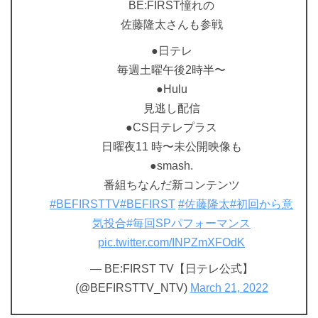
BE:FIRST憧れの
佐藤隆太さんも参戦
●日テレ
毎週土曜午後2時半〜
●Hulu
見逃し配信
●CS日テレプラス
日曜夜11 時〜未公開映像も
●smash.
番組ちなんだ新コンテンツ
#BEFIRSTTV
#BEFIRST
#佐藤隆太
#初回から意
気投合
#毎回SPパフォーマンス
pic.twitter.com/INPZmXFOdK
— BE:FIRST TV【日テレ公式】
(@BEFIRSTTV_NTV)
March 21, 2022