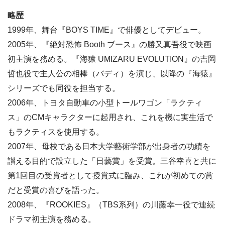
略歴
1999年、舞台『BOYS TIME』で俳優としてデビュー。
2005年、『絶対恐怖 Booth ブース』の勝又真吾役で映画
初主演を務める。『海猿 UMIZARU EVOLUTION』の吉岡
哲也役で主人公の相棒（バディ）を演じ、以降の『海猿』
シリーズでも同役を担当する。
2006年、トヨタ自動車の小型トールワゴン「ラクティ
ス」のCMキャラクターに起用され、これを機に実生活で
もラクティスを使用する。
2007年、母校である日本大学藝術学部が出身者の功績を
讃える目的で設立した「日藝賞」を受賞。三谷幸喜と共に
第1回目の受賞者として授賞式に臨み、これが初めての賞
だと受賞の喜びを語った。
2008年、『ROOKIES』（TBS系列）の川藤幸一役で連続
ドラマ初主演を務める。