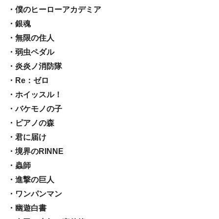
・僕のヒーローアカデミア
・銀魂
・無限の住人
・弱虫ペダル
・炎炎ノ消防隊
・Re：ゼロ
・ホイッスル！
・バケモノの子
・ピアノの森
・君に届け
・境界のRINNE
・蟲師
・進撃の巨人
・ワンパンマン
・幽遊白書