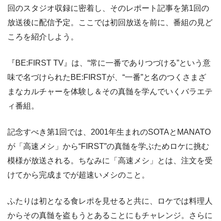
回のスタジオ収録に密着し、そのレポート記事を第1回の
放送後に配信予定。ここでは初回放送を前に、番組の見ど
ころを紹介しよう。
『BE:FIRST TV』は、“常に一番でありつづける”という意
味で名づけられたBE:FIRSTが、“一番”と名のつくさまざ
まなカルチャーを体験し＆その真髄を学んでいくバラエテ
ィ番組。
記念すべき第1回では、2001年生まれのSOTAとMANATO
が「高速メシ」から“FIRST”の真髄を学ぶためロケに挑む
模様が放送される。ちなみに「高速メシ」とは、注文を受
けてから完成までが超速いメシのこと。
ふたりは初となる食レポを見せると共に、ロケでは料理人
からその真髄を盗もうとあることにもチャレンジ。さらに