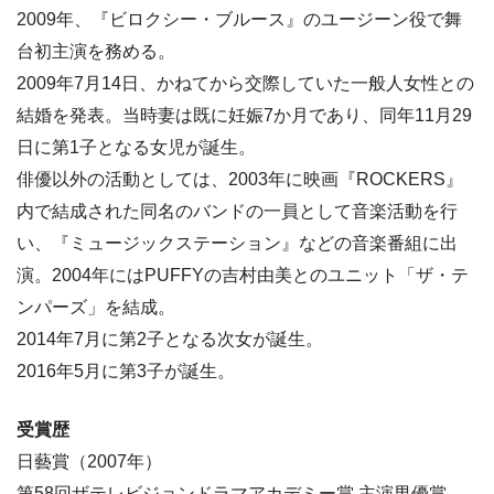
2009年、『ビロクシー・ブルース』のユージーン役で舞
台初主演を務める。
2009年7月14日、かねてから交際していた一般人女性との
結婚を発表。当時妻は既に妊娠7か月であり、同年11月29
日に第1子となる女児が誕生。
俳優以外の活動としては、2003年に映画『ROCKERS』
内で結成された同名のバンドの一員として音楽活動を行
い、『ミュージックステーション』などの音楽番組に出
演。2004年にはPUFFYの吉村由美とのユニット「ザ・テ
ンパーズ」を結成。
2014年7月に第2子となる次女が誕生。
2016年5月に第3子が誕生。
受賞歴
日藝賞（2007年）
第58回ザテレビジョンドラマアカデミー賞 主演男優賞