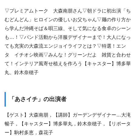
▽プレミアムトーク 大森南朋さん▽朝ドラに初出演「ち
むどんどん」ヒロインの優しいお父ちゃん▽麺の作り方か
ら学んだ沖縄そば＆唄三線、そして気になる食卓のシーン
も…！▽バンド活動から洋服デザイナーまで！大人になっ
ても充実の大森流エンジョイライフとは？▽特選！エン
タ イチオシ映画▽みんな！グリーンだよ 雑貨と合わせ
て！インテリア風寄せ植えを作ろう【キャスター】博多華
丸、鈴木奈穂子
「あさイチ」の出演者
【ゲスト】大森南朋，【講師】ガーデンデザイナー…大滝
暢子，【キャスター】博多華丸，鈴木奈穂子，【リポータ
ー】駒村多恵，森花子