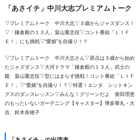
「あさイチ」中川大志プレミアムトーク
▽プレミアムトーク 中川大志▽３歳からジャズダンス！
▽「鎌倉殿の１３人」畠山重忠役▽コント番組「ＬＩＦ
Ｅ！」にも挑戦▽“愛娘”を自撮り！？
▽プレミアムトーク 中川大志さん▽原点は３歳から始め
たジャズダンス▽大河ドラマ「鎌倉殿の１３人」武士の
鑑 畠山重忠役▽型にはまらず挑戦！コント番組「ＬＩＦ
Ｅ！」▽“愛娘”を自撮り！？▽特選！エンタ シットキン
グスのダンスレッスン▽みんな！グリーンだよ 柴田理恵
のもったいないガーデニング【キャスター】博多華丸・大
吉、鈴木奈穂子
「あさイチ」の出演者