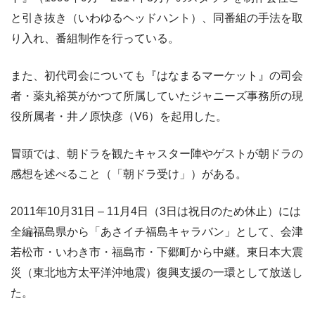
と引き抜き（いわゆるヘッドハント）、同番組の手法を取
り入れ、番組制作を行っている。
また、初代司会についても『はなまるマーケット』の司会
者・薬丸裕英がかつて所属していたジャニーズ事務所の現
役所属者・井ノ原快彦（V6）を起用した。
冒頭では、朝ドラを観たキャスター陣やゲストが朝ドラの
感想を述べること（「朝ドラ受け」）がある。
2011年10月31日 – 11月4日（3日は祝日のため休止）には
全編福島県から「あさイチ福島キャラバン」として、会津
若松市・いわき市・福島市・下郷町から中継。東日本大震
災（東北地方太平洋沖地震）復興支援の一環として放送し
た。