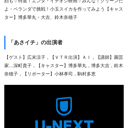
顔も▽特選！エンタ・イチオシ映画▽みんな！グリーンだ
よ・ベランダで挑戦！小玉スイカを作ってみよう【キャス
ター】博多華丸・大吉、鈴木奈穂子
「あさイチ」の出演者
【ゲスト】広末涼子，【ＶＴＲ出演】ＡＩ，【講師】園芸
家…深町貴子，【キャスター】博多華丸，博多大吉，鈴木
奈穂子，【リポーター】小林孝司，駒村多恵