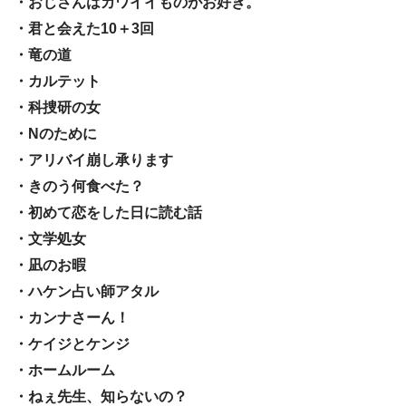
・おじさんはカワイイものがお好き。
・君と会えた10＋3回
・竜の道
・カルテット
・科捜研の女
・Nのために
・アリバイ崩し承ります
・きのう何食べた？
・初めて恋をした日に読む話
・文学処女
・凪のお暇
・ハケン占い師アタル
・カンナさーん！
・ケイジとケンジ
・ホームルーム
・ねぇ先生、知らないの？