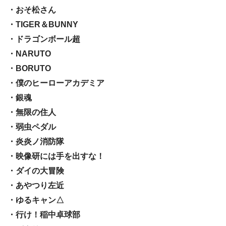
・おそ松さん
・TIGER＆BUNNY
・ドラゴンボール超
・NARUTO
・BORUTO
・僕のヒーローアカデミア
・銀魂
・無限の住人
・弱虫ペダル
・炎炎ノ消防隊
・映像研には手を出すな！
・ダイの大冒険
・あやつり左近
・ゆるキャン△
・行け！稲中卓球部