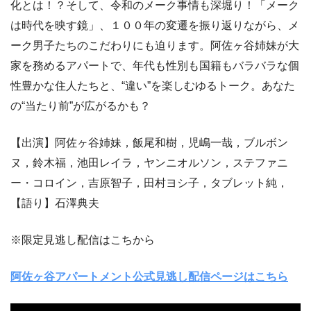
化とは！？そして、令和のメーク事情も深堀り！「メーク
は時代を映す鏡」、１００年の変遷を振り返りながら、メ
ーク男子たちのこだわりにも迫ります。阿佐ヶ谷姉妹が大
家を務めるアパートで、年代も性別も国籍もバラバラな個
性豊かな住人たちと、“違い”を楽しむゆるトーク。あなた
の“当たり前”が広がるかも？
【出演】阿佐ヶ谷姉妹，飯尾和樹，児嶋一哉，ブルボン
ヌ，鈴木福，池田レイラ，ヤンニオルソン，ステファニ
ー・コロイン，吉原智子，田村ヨシ子，タブレット純，
【語り】石澤典夫
※限定見逃し配信はこちから
阿佐ヶ谷アパートメント公式見逃し配信ページはこちら