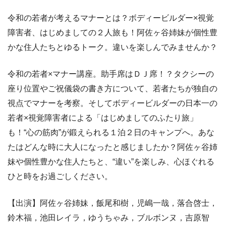
令和の若者が考えるマナーとは？ボディービルダー×視覚
障害者、はじめましての２人旅も！阿佐ヶ谷姉妹が個性豊
かな住人たちとゆるトーク。違いを楽しんでみませんか？
令和の若者×マナー講座。助手席はＤＪ席！？タクシーの
座り位置やご祝儀袋の書き方について、若者たちが独自の
視点でマナーを考察。そしてボディービルダーの日本一の
若者×視覚障害者による「はじめましてのふたり旅」
も！“心の筋肉”が鍛えられる１泊２日のキャンプへ。あな
たはどんな時に大人になったと感じましたか？阿佐ヶ谷姉
妹や個性豊かな住人たちと、“違い”を楽しみ、心ほぐれる
ひと時をお過ごしください。
【出演】阿佐ヶ谷姉妹，飯尾和樹，児嶋一哉，落合啓士，
鈴木福，池田レイラ，ゆうちゃみ，ブルボンヌ，吉原智