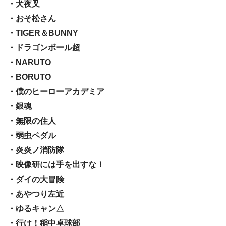
・犬夜叉
・おそ松さん
・TIGER＆BUNNY
・ドラゴンボール超
・NARUTO
・BORUTO
・僕のヒーローアカデミア
・銀魂
・無限の住人
・弱虫ペダル
・炎炎ノ消防隊
・映像研には手を出すな！
・ダイの大冒険
・あやつり左近
・ゆるキャン△
・行け！稲中卓球部