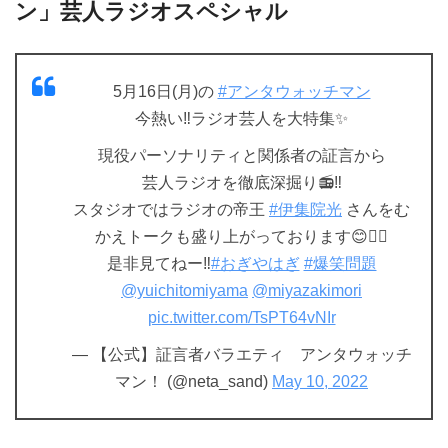
ン」芸人ラジオスペシャル
5月16日(月)の
#アンタウォッチマン
今熱い‼️ラジオ芸人を大特集✨
現役パーソナリティと関係者の証言から
芸人ラジオを徹底深掘り📻‼️
スタジオではラジオの帝王
#伊集院光
さんをむ
かえトークも盛り上がっております😊❤️‍🔥
是非見てねー‼️
#おぎやはぎ
#爆笑問題
@yuichitomiyama
@miyazakimori
pic.twitter.com/TsPT64vNIr
— 【公式】証言者バラエティ アンタウォッチ
マン！ (@neta_sand)
May 10, 2022