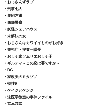
・おっさんずラブ
・刑事七人
・集団左遷
・西部警察
・妖怪シェアハウス
・未解決の女
・おじさんはカワイイものがお好き
・警視庁・捜査一課長
・おしゃ家ソムリエおしゃ子
・ギルティ～この恋は罪ですか～
・BG
・家政夫のミタゾノ
・特捜9
・ケイジとケンジ
・法医学教室の事件ファイル
・宮本武蔵