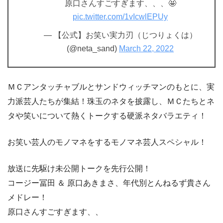
原口さんすごすぎます、、、🤩
pic.twitter.com/1vIcwlEPUy
— 【公式】お笑い実力刃（じつりょくは）
(@neta_sand)
March 22, 2022
ＭＣアンタッチャブルとサンドウィッチマンのもとに、実
力派芸人たちが集結！珠玉のネタを披露し、ＭＣたちとネ
タや笑いについて熱くトークする硬派ネタバラエティ！
お笑い芸人のモノマネをするモノマネ芸人スペシャル！
放送に先駆け未公開トークを先行公開！
コージー冨田 ＆ 原口あきまさ、年代別とんねるず貴さん
メドレー！
原口さんすごすぎます、、