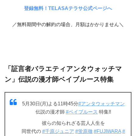
登録無料！TELASAテラサ公式ページへ
／無料期間中の解約の場合、月額はかかりません＼
「証言者バラエティアンタウォッチマ
ン」伝説の漫才師ベイブルース特集
5月30日(月)よる11時45分
#アンタウォッチマン
伝説の漫才師
#ベイブルース
特集‼️
彼らの知られざる芸人人生を
同世代の
#千原ジュニア
#蛍原徹
#FUJIWARA
#