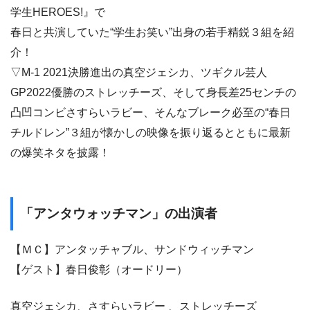
学生HEROES!』で
春日と共演していた“学生お笑い”出身の若手精鋭３組を紹
介！
▽M-1 2021決勝進出の真空ジェシカ、ツギクル芸人
GP2022優勝のストレッチーズ、そして身長差25センチの
凸凹コンビさすらいラビー、そんなブレーク必至の“春日
チルドレン”３組が懐かしの映像を振り返るとともに最新
の爆笑ネタを披露！
「アンタウォッチマン」の出演者
【ＭＣ】アンタッチャブル、サンドウィッチマン
【ゲスト】春日俊彰（オードリー）
真空ジェシカ、さすらいラビー 、ストレッチーズ