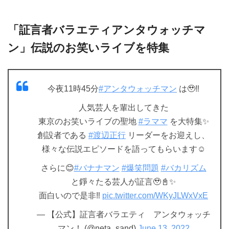
「証言者バラエティアンタウォッチマ
ン」伝説のお笑いライブを特集
今夜11時45分
#アンタウォッチマン
は🥹‼️
人気芸人を輩出してきた
東京のお笑いライブの聖地
#ラママ
を大特集✨
創設者である
#渡辺正行
リーダーをお迎えし、
様々な伝説エピソードを語ってもらいます☺️
さらに😊
#バナナマン
#爆笑問題
#バカリズム
と錚々たる芸人が証言🥹📓✨
面白いので是非‼️
pic.twitter.com/WKyJLWxVxE
— 【公式】証言者バラエティ アンタウォッチ
マン！ (@neta_sand)
June 13, 2022