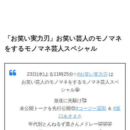
「お笑い実力刃」お笑い芸人のモノマネ
をするモノマネ芸人スペシャル
23日(水)よる11時25分✨
#お笑い実力刃
は
お笑い芸人のモノマネをするモノマネ芸人スペ
シャル🤩
放送に先駆け🥰
未公開トークを先行公開😍
#コージー冨田
＆
#原
口あきまさ
年代別とんねるず貴さんメドレー🤣🤣🤣