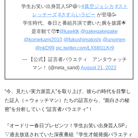
学生お笑い出身芸人SP😆✨
#真空ジェシカ
#スト
レッチーズ
#さすらいラビー
が登場🥳
学生時代、春日と番組共演で磨いた腕を披露🌟
是非観て🥺❣️
@kawktk
@gakegakegake
@komekami2010
@fukushimatoshi
@unomen
@nkD99
pic.twitter.com/LX68I1LKr9
— 【公式】証言者バラエティ アンタウォッチ
マン！ (@neta_sand)
August 21, 2022
“今、見たい実力派芸人”を取り上げ、彼らの時代を目撃し
た証人（＝ウォッチマン）たちの証言から、“面白さの秘
密”を分析していく“証言者バラエティ”！
『オードリー春日プレゼンツ！学生お笑い出身芸人SP』
▽過去放送されていた深夜番組『学生才能発掘バラエティ