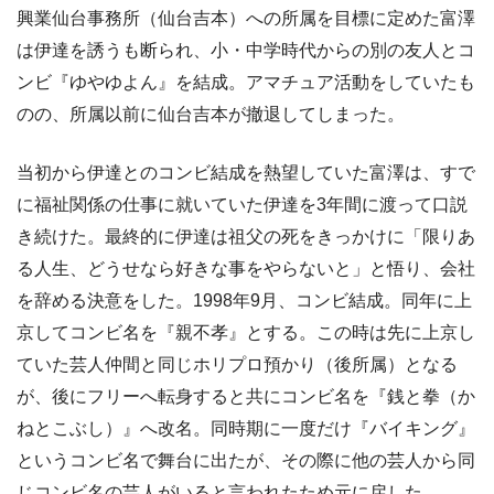
興業仙台事務所（仙台吉本）への所属を目標に定めた富澤
は伊達を誘うも断られ、小・中学時代からの別の友人とコ
ンビ『ゆやゆよん』を結成。アマチュア活動をしていたも
のの、所属以前に仙台吉本が撤退してしまった。
当初から伊達とのコンビ結成を熱望していた富澤は、すで
に福祉関係の仕事に就いていた伊達を3年間に渡って口説
き続けた。最終的に伊達は祖父の死をきっかけに「限りあ
る人生、どうせなら好きな事をやらないと」と悟り、会社
を辞める決意をした。1998年9月、コンビ結成。同年に上
京してコンビ名を『親不孝』とする。この時は先に上京し
ていた芸人仲間と同じホリプロ預かり（後所属）となる
が、後にフリーへ転身すると共にコンビ名を『銭と拳（か
ねとこぶし）』へ改名。同時期に一度だけ『バイキング』
というコンビ名で舞台に出たが、その際に他の芸人から同
じコンビ名の芸人がいると言われたため元に戻した。