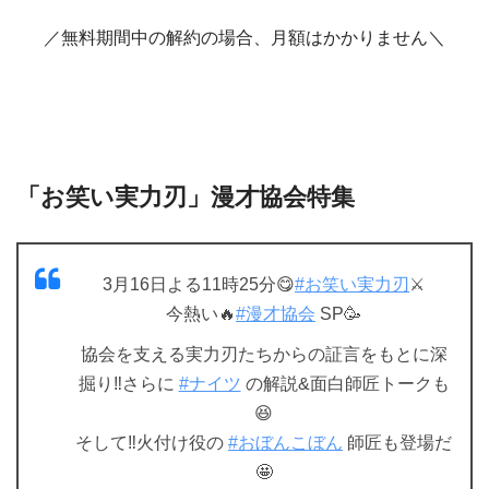
／無料期間中の解約の場合、月額はかかりません＼
「お笑い実力刃」漫才協会特集
3月16日よる11時25分😋
#お笑い実力刃
⚔️
今熱い🔥
#漫才協会
SP🥳
協会を支える実力刃たちからの証言をもとに深
掘り‼️さらに
#ナイツ
の解説&面白師匠トークも
😆
そして‼️火付け役の
#おぼんこぼん
師匠も登場だ
🤩