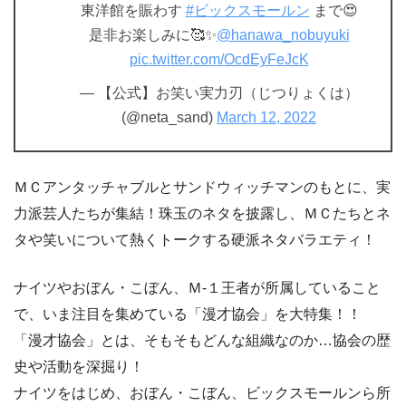
東洋館を賑わす
#ビックスモールン
まで😍
是非お楽しみに🥰✨
@hanawa_nobuyuki
pic.twitter.com/OcdEyFeJcK
— 【公式】お笑い実力刃（じつりょくは）
(@neta_sand)
March 12, 2022
ＭＣアンタッチャブルとサンドウィッチマンのもとに、実
力派芸人たちが集結！珠玉のネタを披露し、ＭＣたちとネ
タや笑いについて熱くトークする硬派ネタバラエティ！
ナイツやおぼん・こぼん、Ｍ-１王者が所属していること
で、いま注目を集めている「漫才協会」を大特集！！
「漫才協会」とは、そもそもどんな組織なのか…協会の歴
史や活動を深掘り！
ナイツをはじめ、おぼん・こぼん、ビックスモールンら所