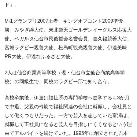
ド」。
M-1グランプリ2007王者、キングオブコント2009準優
勝。みやぎ絆大使、東北楽天ゴールデンイーグルス応援大
使、ベガルタ仙台市民後援会名誉会員、喜久福親善大使、
宮城ラグビー親善大使、松島町観光親善大使、伊達美味
PR大使、伊達なふるさと大使。
2人は仙台商業高等学校（現・仙台市立仙台商業高等学
校）の同級生で、同校のラグビー部で知り合う。
高校卒業後、伊達は福祉系の専門学校へ進学するも3か月
で中退。父親の斡旋で福祉関連の会社に就職し、会社員と
して働くつもりだった。一方で芸人を志していた富澤は、
就職して正社員になると芸人を目指しにくくなるという理
由でアルバイトを続けていた。1995年に創立された吉本