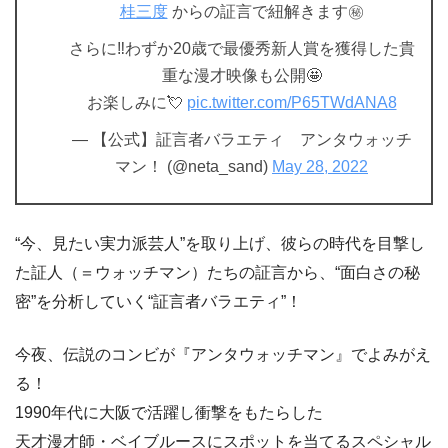
桂三度
からの証言で紐解きます㊙️
さらに‼️わずか20歳で最優秀新人賞を獲得した貴
重な漫才映像も公開🤩
お楽しみに💘
pic.twitter.com/P65TWdANA8
— 【公式】証言者バラエティ アンタウォッチ
マン！ (@neta_sand)
May 28, 2022
“今、見たい実力派芸人”を取り上げ、彼らの時代を目撃し
た証人（＝ウォッチマン）たちの証言から、“面白さの秘
密”を分析していく“証言者バラエティ”！
今夜、伝説のコンビが『アンタウォッチマン』でよみがえ
る！
1990年代に大阪で活躍し衝撃をもたらした
天才漫才師・ベイブルースにスポットを当てるスペシャル