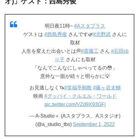
オ)」ゲスト：西島秀俊
明日夜11時~
#Aスタプラス
ゲストは
#西島秀俊
さんです🌿
#北野武
さんに
取材
人生を変えた出会いとは💭
#斎藤工
さん
#石田ゆ
り子
さんにも取材
「なんでこんなにしゃべってるの😳」
意外な一面が続々と明らかに💡
お見逃しなく🦄
#笑福亭鶴瓶
#藤ヶ谷太輔
映画
#グッバイ・クルエル・ワールド
pic.twitter.com/VZd9X93GFj
— A-Studio＋ (Aスタプラス、Aスタジオ)
(@a_studio_tbs)
September 1, 2022