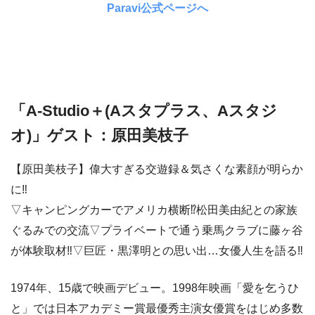
Paravi公式ページへ
「A-Studio＋(Aスタプラス、Aスタジ
オ)」ゲスト：原田美枝子
【原田美枝子】偉大すぎる交遊録＆気さくな素顔が明らか
に‼
▽キャンピングカーでアメリカ横断⁉松田美由紀との家族
ぐるみでの交流▽プライベートで通う乗馬クラブに藤ヶ谷
が体験取材‼▽巨匠・黒澤明との思い出…女優人生を語る‼
1974年、15歳で映画デビュー。1998年映画「愛を乞うひ
と」では日本アカデミー賞最優秀主演女優賞をはじめ多数