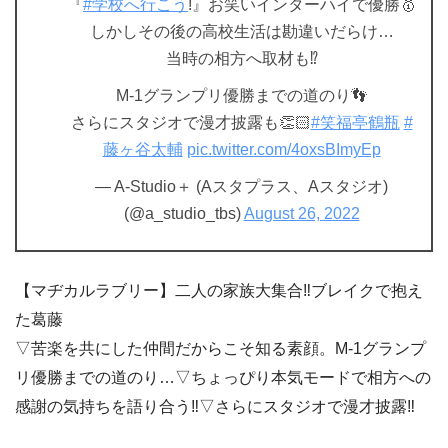
『
#学校へ行こう
!』お笑いインターハイで優勝🥇
しかしその後の高校生活は勘違いだらけ…
当時の相方へ取材も⁉️
M-1グランプリ優勝までの道のり👣
さらにスタジオで漫才披露も👏🏻
#笑福亭鶴瓶
#
藤ヶ谷太輔
pic.twitter.com/4oxsBImyEp
— A-Studio＋ (Aスタプラス、Aスタジオ)
(@a_studio_tbs)
August 26, 2022
【マヂカルラブリー】二人の家族大集合‼ブレイクで抱え
た葛藤
▽苦楽を共にした仲間だからこそ知る素顔。M-1グランプ
リ優勝までの道のり…▽ちょっぴり本気モードで相方への
感謝の気持ちを語り合う‼▽さらにスタジオで漫才披露‼