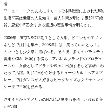
情‼
▽ニューヨークの友人にリモート取材‼欲望にまみれた⁉私
生活▽実は極度の人見知り…芸人仲間が明かす素顔‼▽“絶
賛、恋愛中⁉”乙女すぎる渡辺の恋愛事情が明らかに‼
2006年、東京NSC12期生として入学。ビヨンセのモノマ
ネなどで注目を集め、2008年には「笑っていいとも！」
のいいとも少女隊に選ばれる。その後、多くのバラエティ
番組やCMに出演する傍ら、アパレルブランドのプロデュ
ースや、女優としてドラマや映画に出演するなど多岐にわ
たって活躍。9月17日から始まるミュージカル「ヘアスプ
レー」ではダンスが大好きなビッグサイズな女の子トレイ
シー役で主演を務める。
昨年４月からアメリカのN.Y.に活動拠点を移した渡辺直美
が登場‼