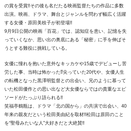
の賞を受賞‼その後も名だたる映画監督たちの作品に多数
出演。映画、ドラマ、舞台とジャンルを問わず幅広く活躍
する女優・原田美枝子が初登場‼
9月9日公開の映画「百花」では、認知症を患い、記憶を失
っていくなか、思い出の奥底にある「秘密」に手を伸ばそ
うとする難役に挑戦している。
女優に憧れを抱いた意外なキッカケや15歳でデビューし苦
労した事、当時は怖かった⁉尖っていた20代や、女優人生
の転機となった黒澤明監督との出会い、兄のように慕って
いた松田優作との思い出など大女優ならではの貴重なエピ
ソードがたっぷり語られる‼
笑福亭鶴瓶は、ドラマ「北の国から」の共演で出会い、40
年来の親友だという松田美由紀を取材‼松田は原田のこと
を“聖母みたいな人”大好きだと大絶賛‼