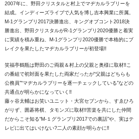
2007年に、野田クリスタルと村上でマヂカルラブリーを
結成。インディーズライブで人気を博し吉本興業に所属。
M-1グランプリ2017決勝進出、キングオブコント2018決
勝進出、野田クリスタルがR-1グランプリ2020優勝と着実
に実績を積み重ね、M-1グランプリ2020優勝で本格的にブ
レイクを果たしたマヂカルラブリーが初登場‼
笑福亭鶴瓶は野田のご両親＆村上の父親と奥様に取材‼こ
の番組で初対面を果たした両家だったが“父親はどちらも
公務員”“マヂカルラブリーを逐一チェックしている”などの
共通点が明らかになっていく‼
藤ヶ谷太輔はお笑いユニット・大宮セブンから、すゑひろ
がりず、囲碁将棋、タモンズに取材‼苦楽を共にした仲間
だからこそ知る“M-１グランプリ2017での裏話”や、実はテ
レビに出てはいけない?二人の素顔が明らかに‼