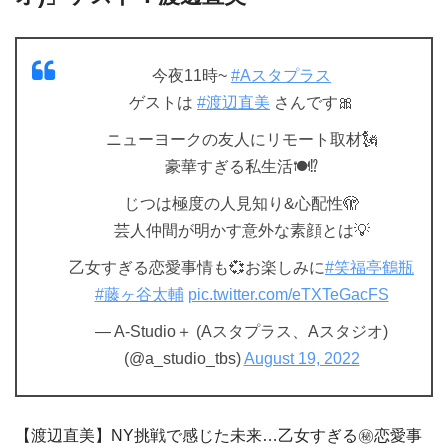
今夜11時~
#Aスタプラス
ゲストは
#渡辺直美
さんです🎀
ニューヨークの友人にリモート取材🗽
豪華すぎる私生活🍽⁉️
じつは極度の人見知り&心配性🫣
芸人仲間が明かす意外な素顔とは💡
乙女すぎる恋愛事情も💞お楽しみに
#笑福亭鶴瓶
#藤ヶ谷太輔
pic.twitter.com/eTXTeGacFS
— A-Studio＋ (Aスタプラス、Aスタジオ)
(@a_studio_tbs)
August 19, 2022
【渡辺直美】NY挑戦で感じた未来…乙女すぎる㊙恋愛事