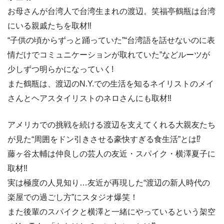
お母さんが台湾人で台湾生まれの渡辺。笑福亭鶴瓶は台湾
にいる親戚たちを取材‼
“子供の頃からずっと踊っていた”“台湾語を話せないのに表
情だけでコミュニケーションが取れていた”などルーツが
少しずつ明らかになっていく!
また鶴瓶は、渡辺のN.Y.での生活を知るネイリストのメイ
さんとヘアスタイリストのネロさんにも取材‼
アメリカでの挑戦を続ける渡辺を支えてくれる大親友たち
が見た“周囲をドン引きさせる豪快すぎる食生活”とは⁉
藤ヶ谷太輔は仲良しの芸人の友近・スパイク・横澤夏子に
取材‼
実は極度の人見知り…友近が再現した“渡辺の新人時代の
楽屋での過ごし方”にスタジオ爆笑！
また後輩のスパイクと横澤と一緒にやっているという架空