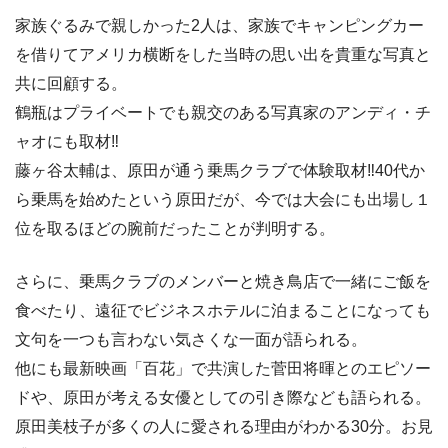
家族ぐるみで親しかった2人は、家族でキャンピングカー
を借りてアメリカ横断をした当時の思い出を貴重な写真と
共に回顧する。
鶴瓶はプライベートでも親交のある写真家のアンディ・チ
ャオにも取材‼
藤ヶ谷太輔は、原田が通う乗馬クラブで体験取材‼40代か
ら乗馬を始めたという原田だが、今では大会にも出場し１
位を取るほどの腕前だったことが判明する。
さらに、乗馬クラブのメンバーと焼き鳥店で一緒にご飯を
食べたり、遠征でビジネスホテルに泊まることになっても
文句を一つも言わない気さくな一面が語られる。
他にも最新映画「百花」で共演した菅田将暉とのエピソー
ドや、原田が考える女優としての引き際なども語られる。
原田美枝子が多くの人に愛される理由がわかる30分。お見