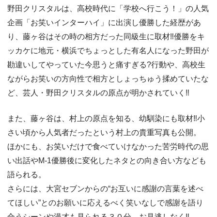
野田クリスタルは、高校時代に「学校へ行こう！」の人気
企画「お笑いインターハイ」に出演し優勝した経歴があ
り、藤ヶ谷はその時の相方だった同級生に取材‼優勝をキ
ッカケに地元・横浜でちょっとした有名人になった野田が
勘違いしてやっていた今思うと痛すぎる?行動や、高校生
ながらお笑いの方向性で相方としょっちゅう揉めていたな
ど、芸人・野田クリスタルの原点が明かされていく‼
また、藤ヶ谷は、村上の原点を知る、幼馴染にも取材‼小
さい頃から人気者だったという村上の貴重写真も公開。
ほかにも、お笑いだけで食べていけなかった苦労時代の思
い出話やM-1優勝後に変化したネタとの向き合い方なども
語られる。
さらには、大宮セブンからの“お互いに感謝の言葉を述べ
てほしい”とのお願いに応えるべく笑いなしで感謝を語り
合うシーンや漫才も見られる３０分。お見逃しなく‼