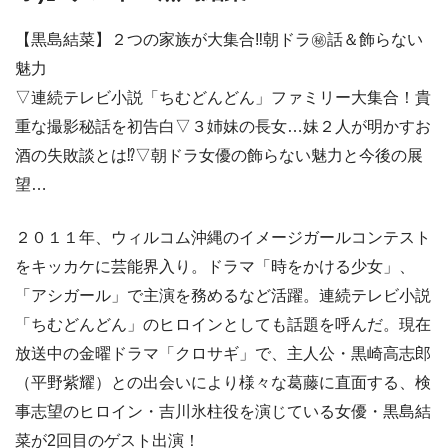
【黒島結菜】２つの家族が大集合‼朝ドラ㊙話＆飾らない
魅力
▽連続テレビ小説「ちむどんどん」ファミリー大集合！貴
重な撮影秘話を初告白▽３姉妹の長女…妹２人が明かすお
酒の失敗談とは⁉▽朝ドラ女優の飾らない魅力と今後の展
望…
２０１１年、ウィルコム沖縄のイメージガールコンテスト
をキッカケに芸能界入り。ドラマ「時をかける少女」、
「アシガール」で主演を務めるなど活躍。連続テレビ小説
「ちむどんどん」のヒロインとしても話題を呼んだ。現在
放送中の金曜ドラマ「クロサギ」で、主人公・黒崎高志郎
（平野紫耀）との出会いにより様々な葛藤に直面する、検
事志望のヒロイン・吉川氷柱役を演じている女優・黒島結
菜が2回目のゲスト出演！