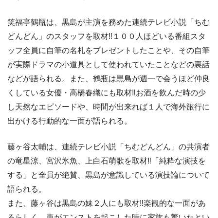
笑福亭鶴瓶は、黒島が主演を務めた連続テレビ小説「ちむ
どんどん」のスタッフを取材‼１００人ほどいる番組スタ
ッフ全員に自筆の名札をプレゼントしたことや、その自筆
が実際ドラマの小道具として使われていたことなどの裏話
などが語られる。また、鶴瓶は黒島が週一で会うほど仲良
くしている女優・高橋春織にも取材‼お酒を飲んだ時の少
し天然なエピソードや、時間が出来れば１人で海外旅行に
出かける行動的な一面が語られる。
藤ヶ谷太輔は、連続テレビ小説「ちむどんどん」の共演者
の竜星涼、宮沢氷魚、上白石萌歌を取材‼「純粋な演技を
する」と全員が絶賛、黒島が意識している演技論について
語られる。
また、藤ヶ谷は黒島の妹２人にも取材‼楽観的な一面があ
るらしく、車がエンストを起こした時に家族も驚いたとい