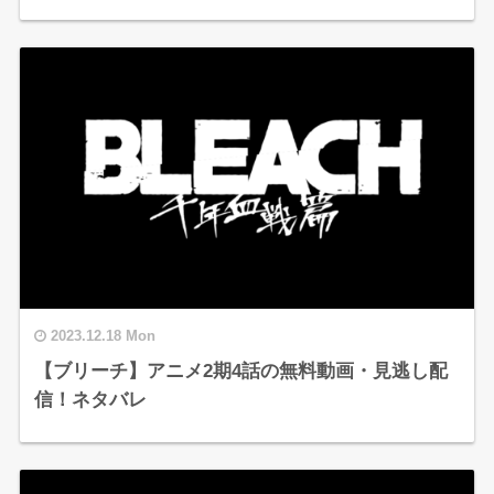
2023.12.18 Mon
【ブリーチ】アニメ2期4話の無料動画・見逃し配
信！ネタバレ