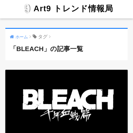
Art9 トレンド情報局
タグ
ホーム
「BLEACH」の記事一覧