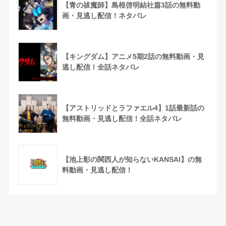
【青の祓魔師】島根啓明結社篇3話の無料動
画・見逃し配信！ネタバレ
【キングダム】アニメ5期2話の無料動画・見
逃し配信！全話ネタバレ
【アストリッドとラファエル4】1話最新話の
無料動画・見逃し配信！全話ネタバレ
【池上彰の関西人が知らないKANSAI】の無
料動画・見逃し配信！