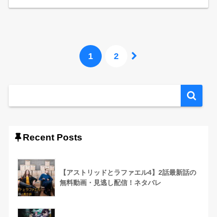
1
2
Recent Posts
【アストリッドとラファエル4】2話最新話の
無料動画・見逃し配信！ネタバレ