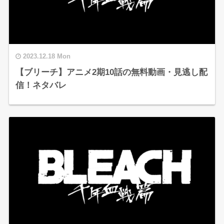
2023.12.18 Mon
【ブリーチ】アニメ2期10話の無料動画・見逃し配
信！ネタバレ