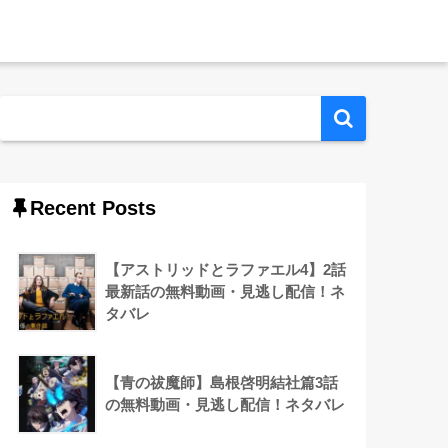
Recent Posts
【アストリッドとラファエル4】2話
最新話の無料動画・見逃し配信！ネ
タバレ
【青の祓魔師】島根啓明結社篇3話
の無料動画・見逃し配信！ネタバレ