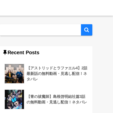
Recent Posts
【アストリッドとラファエル4】2話
最新話の無料動画・見逃し配信！ネ
タバレ
【青の祓魔師】島根啓明結社篇3話
の無料動画・見逃し配信！ネタバレ