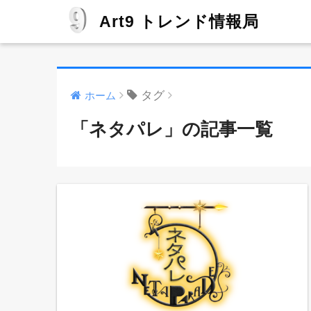
Art9 トレンド情報局
タグ
ホーム
「ネタパレ」の記事一覧