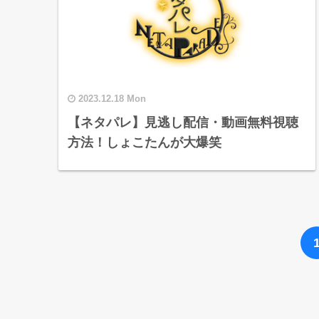
2023.12.18 Mon
【ネタパレ】見逃し配信・動画無料視聴
方法！しょこたんが大爆笑