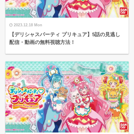
2023.12.18 Mon
【デリシャスパーティ プリキュア】5話の見逃し
配信・動画の無料視聴方法！