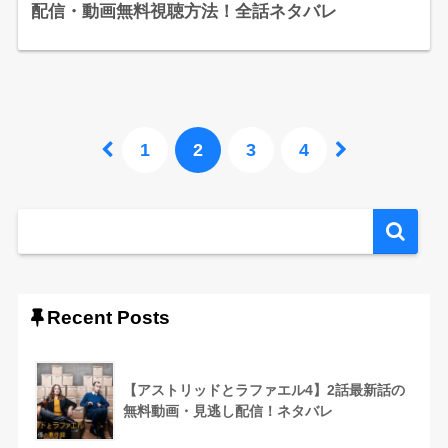
配信・動画無料視聴方法！全話ネタバレ
1
2
3
4
Recent Posts
【アストリッドとラファエル4】2話最新話の
無料動画・見逃し配信！ネタバレ