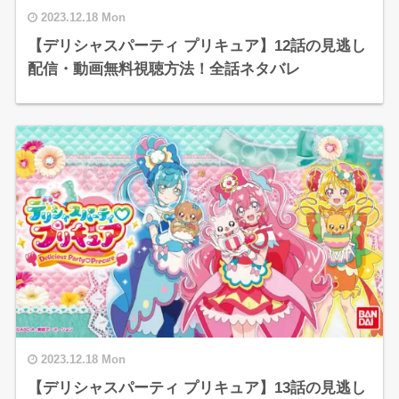
2023.12.18 Mon
【デリシャスパーティ プリキュア】12話の見逃し
配信・動画無料視聴方法！全話ネタバレ
2023.12.18 Mon
【デリシャスパーティ プリキュア】13話の見逃し