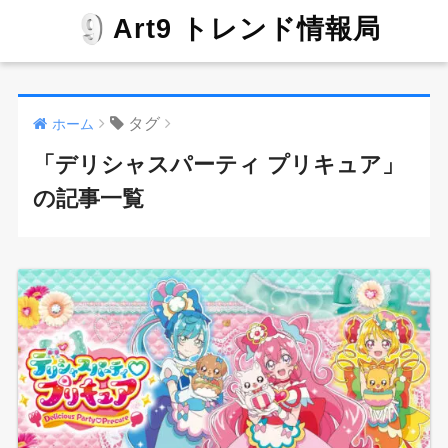
Art9 トレンド情報局
タグ
ホーム
「デリシャスパーティ プリキュア」
の記事一覧