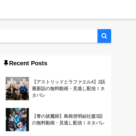
Recent Posts
【アストリッドとラファエル4】2話
最新話の無料動画・見逃し配信！ネ
タバレ
【青の祓魔師】島根啓明結社篇3話
の無料動画・見逃し配信！ネタバレ