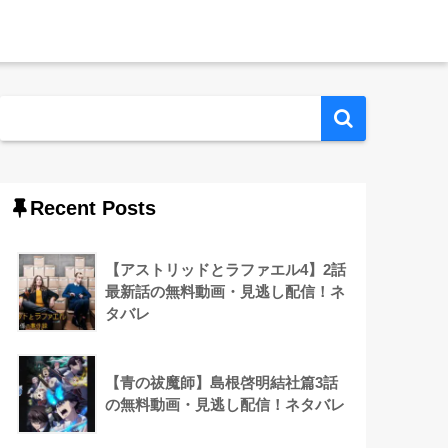
Recent Posts
【アストリッドとラファエル4】2話
最新話の無料動画・見逃し配信！ネ
タバレ
【青の祓魔師】島根啓明結社篇3話
の無料動画・見逃し配信！ネタバレ