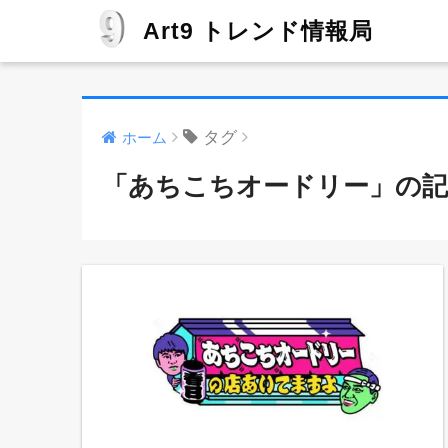
Art9 トレンド情報局
タグ
ホーム
「あちこちオードリー」の記