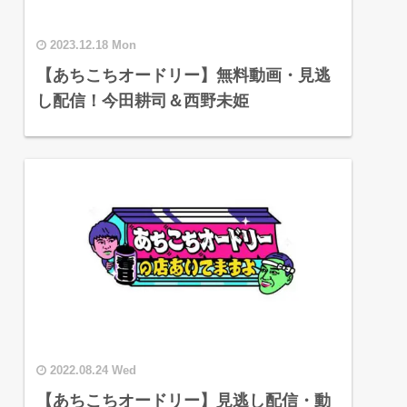
2023.12.18 Mon
【あちこちオードリー】無料動画・見逃
し配信！今田耕司＆西野未姫
2022.08.24 Wed
【あちこちオードリー】見逃し配信・動